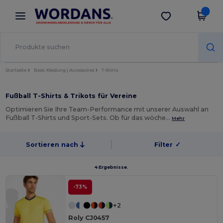
×
Wordans App
App holen
Bessere Preise in der App!
Startseite
Basic Kleidung | Accessoires
T-Shirts
Fußball T-Shirts & Trikots für Vereine
Optimieren Sie Ihre Team-Performance mit unserer Auswahl an
Fußball T-Shirts und Sport-Sets. Ob für das wöche…
Mehr
Sortieren nach
Filter
✓
4 Ergebnisse.
-73%
+2
Roly CJ0457