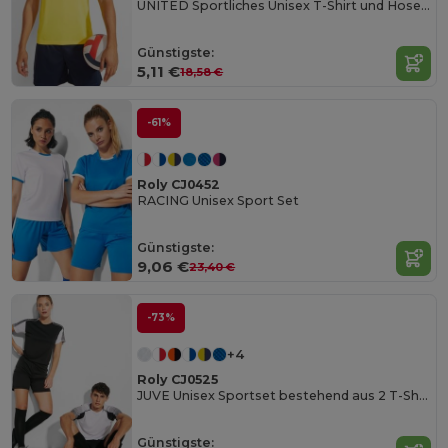
UNITED Sportliches Unisex T-Shirt und Hosen-Set
Günstigste:
5,11 €
18,58 €
-61%
Roly CJ0452
RACING Unisex Sport Set
Günstigste:
9,06 €
23,40 €
-73%
+4
Roly CJ0525
JUVE Unisex Sportset bestehend aus 2 T-Shirts + 1 Shorts
Günstigste: