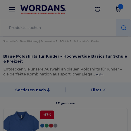
×
Wordans App
App holen
Bessere Preise in der App!
Startseite
Basic Kleidung | Accessoires
T-Shirts
Poloshirts
Kinder
Blaue Poloshirts für Kinder – Hochwertige Basics für Schule
& Freizeit
Entdecken Sie unsere Auswahl an blauen Poloshirts für Kinder –
die perfekte Kombination aus sportlicher Elega…
Mehr
Sortieren nach
Filter
✓
2 Ergebnisse.
-87%