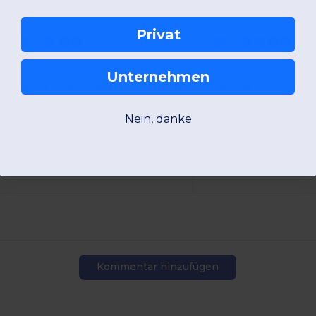
lasthan
45 gsm
Privat
+2 Farben
Unternehmen
S
M
L
XL
XXL
S
M
L
XL
Nein, danke
W1
Frankreich
W8
Czech Rep
Produktansicht
Produkta
Kommentar hinzufügen