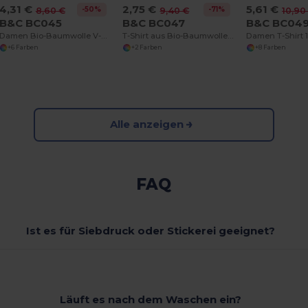
4,31 €
2,75 €
5,61 €
-50%
-71%
8,60 €
9,40 €
10,90
B&C BC045
B&C BC047
B&C BC04
Damen Bio-Baumwolle V-Ausschnitt T-Shirt
T-Shirt aus Bio-Baumwolle für Damen
+6 Farben
+2 Farben
+8 Farben
Alle anzeigen
FAQ
Ist es für Siebdruck oder Stickerei geeignet?
Läuft es nach dem Waschen ein?