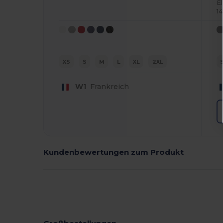
E
1
XS
S
M
L
XL
2XL
W1
Frankreich
Kundenbewertungen zum Produkt