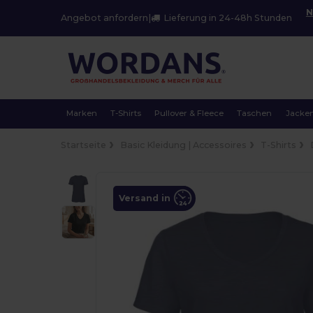
N
Angebot anfordern
|
Lieferung in 24-48h Stunden
Marken
T-Shirts
Pullover & Fleece
Taschen
Jacke
Startseite
Basic Kleidung | Accessoires
T-Shirts
Versand in