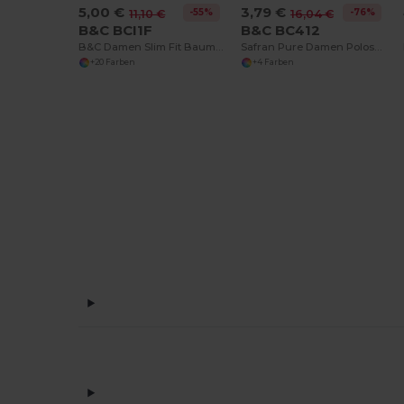
5,00 €
3,79 €
-55%
-76%
11,10 €
16,04 €
B&C BCI1F
B&C BC412
B&C Damen Slim Fit Baumwollpolo
Safran Pure Damen Poloshirt
+20 Farben
+4 Farben