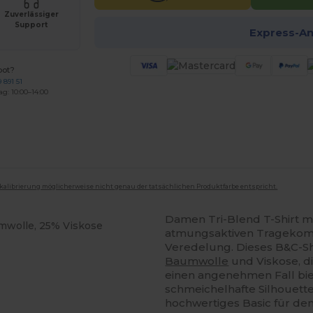
Zuverlässiger
Support
Express-A
bot?
 891 51
ag: 10:00–14:00
mkalibrierung möglicherweise nicht genau der tatsächlichen Produktfarbe entspricht.
Damen Tri-Blend T-Shirt mi
mwolle, 25% Viskose
atmungsaktiven Tragekomfo
Veredelung. Dieses B&C-Shi
Baumwolle
und Viskose, d
einen angenehmen Fall bie
schmeichelhafte Silhouette,
hochwertiges Basic für de