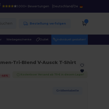
!
1.000+ Bewertungen
Deutschland
/
De
Suchen
Bestellung verfolgen
r
Werbegeschenke
Outlet
Individuell gestalten!
men-Tri-Blend V-Ausck T-Shirt
Kostenloser Versand ab 79 € in diesem Lager!
-
46
%
Größentabelle