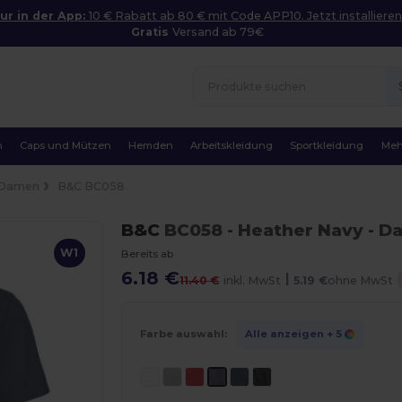
ur in der App:
10 € Rabatt ab 80 € mit Code APP10. Jetzt installieren
Gratis
Versand ab 79€
n
Caps und Mützen
Hemden
Arbeitskleidung
Sportkleidung
Meh
Damen
B&C BC058
B&C
BC058
- Heather Navy
- Da
W1
Bereits ab
6.18 €
|
11.40 €
inkl. MwSt
5.19 €
ohne MwSt
Farbe auswahl:
Alle anzeigen
+ 5