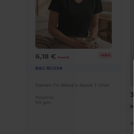
6,18 €
-46%
11,40 €
B&C BC058
Damen-Tri-Blend V-Ausck T-Shirt
3
Polyester
130 gsm
B