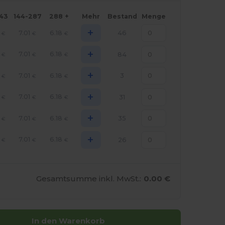
143
144-287
288 +
Mehr
Bestand
Menge
+
7.01
6.18
46
€
€
€
+
7.01
6.18
84
€
€
€
+
7.01
6.18
3
€
€
€
+
7.01
6.18
31
€
€
€
+
7.01
6.18
35
€
€
€
+
7.01
6.18
26
€
€
€
Gesamtsumme inkl. MwSt.:
0.00 €
In den Warenkorb