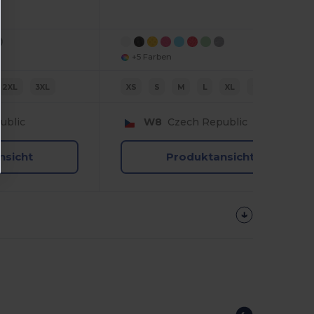
+5 Farben
2XL
3XL
XS
S
M
L
XL
2XL
ublic
W8
Czech Republic
nsicht
Produktansicht