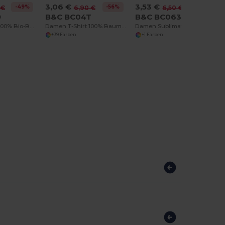
3,06 €
3,53 €
-49%
-56%
-46%
 €
6,90 €
6,50 €
9
B&C BC04T
B&C BC063
Damen T-Shirt 100% Bio-Baumwolle
Damen T-Shirt 100% Baumwolle
Damen Sublimation T-Shirt
+39 Farben
+1 Farben