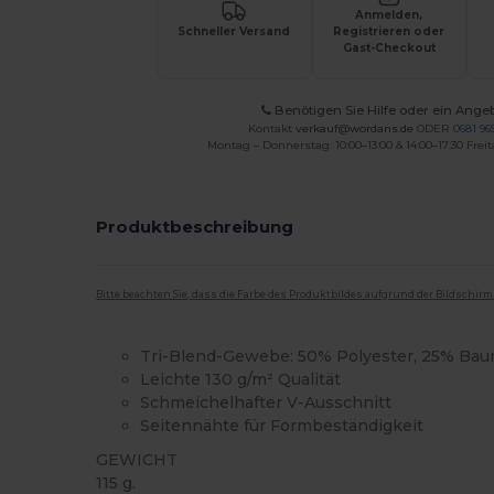
Anmelden,
Schneller Versand
Registrieren oder
Gast-Checkout
Benötigen Sie Hilfe oder ein Ange
Kontakt
verkauf@wordans.de
ODER
0681 969
Montag – Donnerstag: 10:00–13:00 & 14:00–17:30 Freit
Produktbeschreibung
Bitte beachten Sie, dass die Farbe des Produktbildes aufgrund der Bildschir
Tri-Blend-Gewebe: 50% Polyester, 25% Bau
Leichte 130 g/m² Qualität
Schmeichelhafter V-Ausschnitt
Seitennähte für Formbeständigkeit
GEWICHT
115 g.