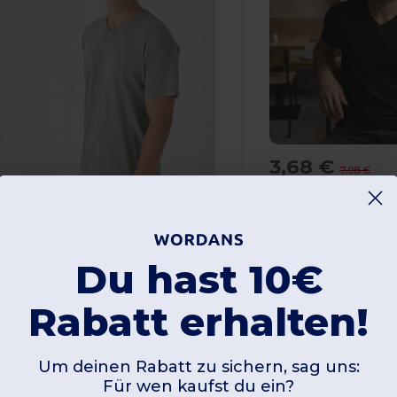
3,68 €
7,98 €
Malfini 102
V-Neck T-shirt uni
Du hast 10€
,57 €
-26%
4,85 €
V-Ausschnitt
160 gsm
Rabatt erhalten!
&C CG153
Um deinen Rabatt zu sichern, sag uns:
B&C CG153 - T-Shirt mit V-Ausschnitt - TU006
Für wen kaufst du ein?