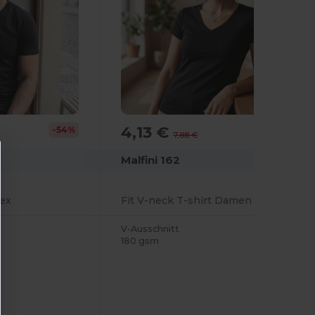
4,13 €
-54%
-48%
7,88 €
Malfini 162
sex
Fit V-neck T-shirt Damen
V-Ausschnitt
180 gsm