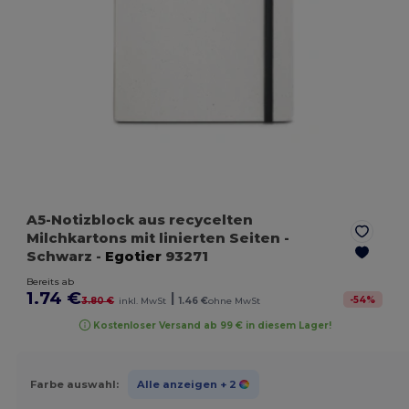
A5-Notizblock aus recycelten
Milchkartons mit linierten Seiten
-
Schwarz
-
Egotier
93271
Bereits ab
1.74 €
|
-
54
%
3.80 €
inkl. MwSt
1.46 €
ohne MwSt
Kostenloser Versand ab 99 € in diesem Lager!
Farbe auswahl:
Alle anzeigen
+ 2