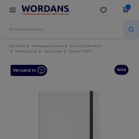
×
Wordans App
App holen
Bessere Preise in der App!
Startseite
Werbegeschenke
Büro & Schreiben
Notizbücher
Hardcover
Egotier 93271
W45
Versand in