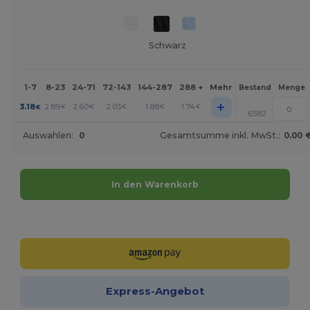
Schwarz
1-7
8-23
24-71
72-143
144-287
288 +
Mehr
Bestand
Menge
+
3.18
2.89
2.60
2.03
1.88
1.74
€
€
€
€
€
€
6582
Auswahlen:
0
Gesamtsumme inkl. MwSt.:
0.00 
In den Warenkorb
Jetzt konfigurieren!
Express-Angebot