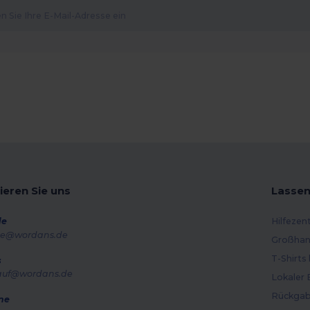
ieren Sie uns
Lassen
de
Hilfezen
e@wordans.de
Großhan
T-Shirts
s
auf@wordans.de
Lokaler 
Rückgab
ne