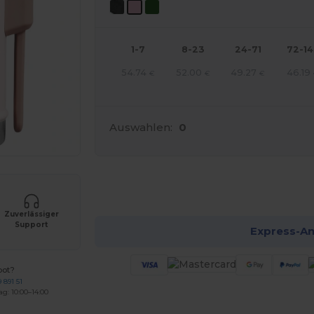
1-7
8-23
24-71
72-1
54.74
52.00
49.27
46.19
€
€
€
Auswahlen:
0
Jetzt
Zuverlässiger
Support
Express-A
bot?
 891 51
ag: 10:00–14:00