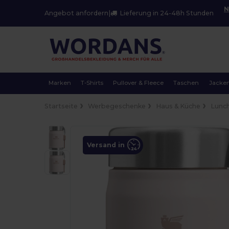
N
Angebot anfordern
|
Lieferung in 24-48h Stunden
Marken
T-Shirts
Pullover & Fleece
Taschen
Jacke
Startseite
Werbegeschenke
Haus & Küche
Lunc
Versand in