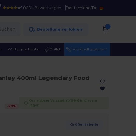
!
1.000+ Bewertungen
Deutschland
/
De
Suchen
Bestellung verfolgen
r
Werbegeschenke
Outlet
Individuell gestalten!
tanley 400ml Legendary Food
Kostenloser Versand ab 199 € in diesem
Lager!
-
29
%
Größentabelle