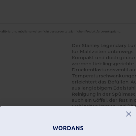
mkalibrierung möglicherweise nicht genau der tatsächlichen Produktfarbe entspricht.
Der Stanley Legendary Lunc
für Mahlzeiten unterwegs,
Kompakt und doch geräumig 
warmen Lieblingsgerichte. 
Druckentlastungsventil aus
Temperaturschwankungen le
erleichtert das Befüllen, 
aus langlebigem Edelstahl 
Reinigung in der Spülmasc
auch ein Göffel, der fest in 
Mahlzeiten immer und übe