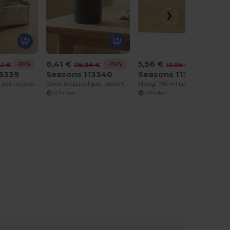
6,41 €
5,56 €
-55%
-76%
-49%
23 €
26,96 €
10,95 €
13339
Seasons 113340
Seasons 113361
Titan Lunchbox aus recyceltem Edelstahl
Doveron Lunchpot, isoliert aus recyceltem Edelstahl, 500 ml
Mangi 750 ml Lunchbox
+2 Farben
+2 Farben