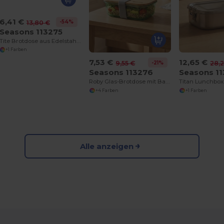
6,41 €
-54%
13,80 €
Seasons 113275
Tite Brotdose aus Edelstahl mit Bambusdeckel
+1 Farben
7,53 €
12,65 €
-21%
9,55 €
28,
Seasons 113276
Seasons 1
Roby Glas-Brotdose mit Bambusdeckel
+4 Farben
+1 Farben
Alle anzeigen