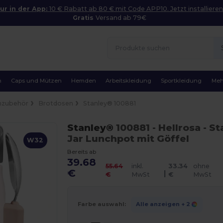
ur in der App:
10 € Rabatt ab 80 € mit Code APP10. Jetzt installieren
Gratis
Versand ab 79€
n
Caps und Mützen
Hemden
Arbeitskleidung
Sportkleidung
Meh
hzubehör
Brotdosen
Stanley® 100881
Stanley®
100881
- Hellrosa
- S
Jar Lunchpot mit Göffel
W32
Bereits ab
39.68
55.64
inkl.
33.34
ohne
€
|
€
MwSt
€
MwSt
Farbe auswahl:
Alle anzeigen
+ 2