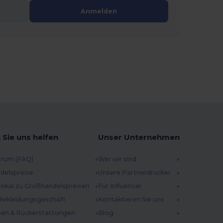
Anmelden
 Sie uns helfen
Unser Unternehmen
trum (FAQ)
Wer wir sind
delspreise
Unsere Partnerdrucker
 lokal zu Großhandelspreisen
Für Influencer
Bekleidungsgeschäft
Kontaktieren Sie uns
en & Rückerstattungen
Blog