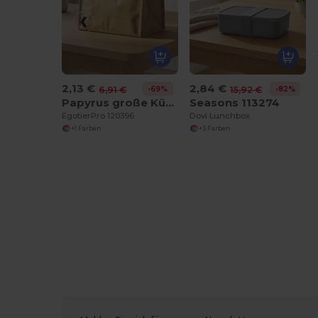
2,13 €
2,84 €
-69%
-82%
6,91 €
15,92 €
Papyrus große Kühltasche 6L
Seasons 113274
EgotierPro 120396
Dovi Lunchbox
+1 Farben
+3 Farben