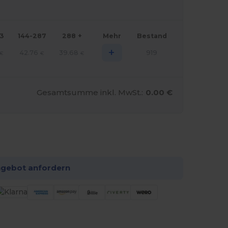
43
144-287
288 +
Mehr
Bestand
+
42.76
39.68
919
€
€
€
Gesamtsumme inkl. MwSt.:
0.00 €
 konfigurieren!
ngebot anfordern