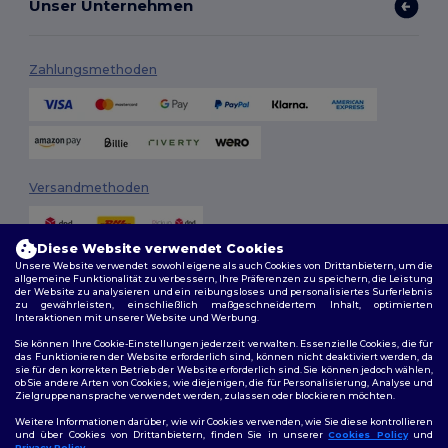
Unser Unternehmen
Zahlungsmethoden
Versandmethoden
Diese Website verwendet Cookies
Unsere Website verwendet sowohl eigene als auch Cookies von Drittanbietern, um die
allgemeine Funktionalität zu verbessern, Ihre Präferenzen zu speichern, die Leistung
der Website zu analysieren und ein reibungsloses und personalisiertes Surferlebnis
zu gewährleisten, einschließlich maßgeschneidertem Inhalt, optimierten
Interaktionen mit unserer Website und Werbung.
Folge uns
Sie können Ihre Cookie-Einstellungen jederzeit verwalten. Essenzielle Cookies, die für
das Funktionieren der Website erforderlich sind, können nicht deaktiviert werden, da
sie für den korrekten Betrieb der Website erforderlich sind. Sie können jedoch wählen,
ob Sie andere Arten von Cookies, wie diejenigen, die für Personalisierung, Analyse und
Zielgruppenansprache verwendet werden, zulassen oder blockieren möchten.
2026. Alle Rechte vorbehalten
Weitere Informationen darüber, wie wir Cookies verwenden, wie Sie diese kontrollieren
Allgemeine Geschäftsbedingungen
|
Personalisierungsrichtlinien
|
und über Cookies von Drittanbietern, finden Sie in unserer
Cookies Policy
und
Datenschutzbestimmungen
|
Cookie-Richtlinie
|
Site Map
Privacy Policy
.