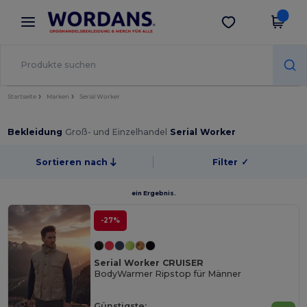
×
Wordans App
App holen
Bessere Preise in der App!
Startseite
Marken
Serial Worker
Bekleidung
Groß- und Einzelhandel
Serial Worker
Sortieren nach
Filter
✓
ein Ergebnis.
-27%
Serial Worker CRUISER
BodyWarmer Ripstop für Männer
Günstigste: