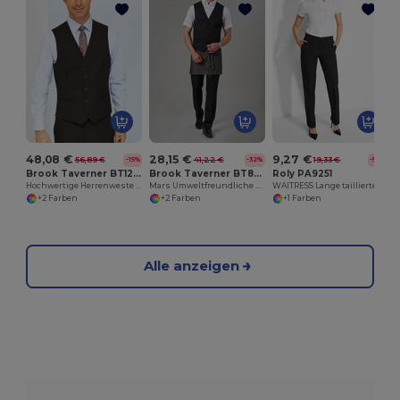
48,08 €
28,15 €
9,27 €
56,89 €
41,22 €
19,33 €
-15%
-32%
-52%
Brook Taverner BT1295
Brook Taverner BT8648
Roly PA9251
Hochwertige Herrenweste aus Superfeinem Polyester
Mars Umweltfreundliche Herrenhose mit Stil
WAITRESS Lange taillierte Damenhose
+2 Farben
+2 Farben
+1 Farben
Alle anzeigen