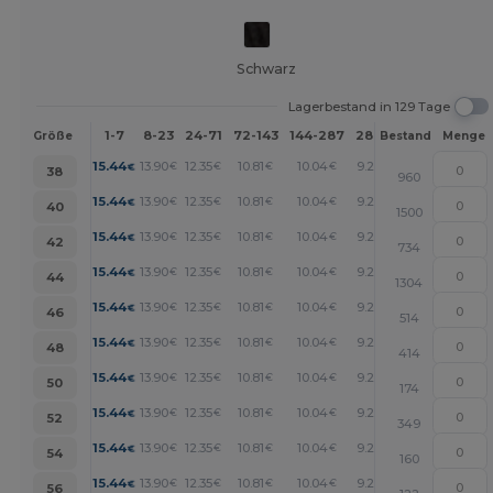
Schwarz
Lagerbestand in 129 Tage
1-7
8-23
24-71
72-143
144-287
288 +
Mehr
Größe
Bestand
Menge
+
15.44
13.90
12.35
10.81
10.04
9.27
€
€
€
€
€
€
38
960
+
15.44
13.90
12.35
10.81
10.04
9.27
€
€
€
€
€
€
40
1500
+
15.44
13.90
12.35
10.81
10.04
9.27
€
€
€
€
€
€
42
734
+
15.44
13.90
12.35
10.81
10.04
9.27
€
€
€
€
€
€
44
1304
+
15.44
13.90
12.35
10.81
10.04
9.27
€
€
€
€
€
€
46
514
+
15.44
13.90
12.35
10.81
10.04
9.27
€
€
€
€
€
€
48
414
+
15.44
13.90
12.35
10.81
10.04
9.27
€
€
€
€
€
€
50
174
+
15.44
13.90
12.35
10.81
10.04
9.27
€
€
€
€
€
€
52
349
+
15.44
13.90
12.35
10.81
10.04
9.27
€
€
€
€
€
€
54
160
+
15.44
13.90
12.35
10.81
10.04
9.27
€
€
€
€
€
€
56