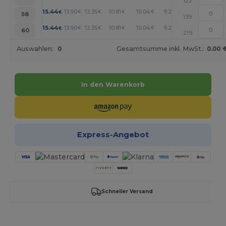
122
+
15.44
13.90
12.35
10.81
10.04
9.27
€
€
€
€
€
€
58
139
+
15.44
13.90
12.35
10.81
10.04
9.27
€
€
€
€
€
€
60
219
Auswahlen:
0
Gesamtsumme inkl. MwSt.:
0.00 
In den Warenkorb
Express-Angebot
Schneller Versand