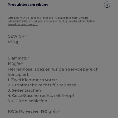
Produktbeschreibung
Bitte beachten Sie, dass die Farbe des Produktbildes aufgrund der
Bildschirmkalibrierung möglicherweise nicht genau der tatsächlichen
Produktfarbe entspricht.
GEWICHT
438 g.
Hoher Bestand
Grammatur
190g/m²
Herrenhose, speziell für den Servicebereich
konzipiert.
1. Zwei Klammern vorne.
2. Fronttasche rechts für Münzen.
3. Seitentaschen
4. Gesäßtasche rechts mit Knopf
5. 6 Gürtelschleifen.
100% Polyester, 190 gr/m².