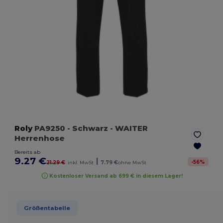
Roly
PA9250
- Schwarz
- WAITER
Herrenhose
Bereits ab
9.27 €
|
-
56
%
21.29 €
inkl. MwSt
7.79 €
ohne MwSt
Kostenloser Versand ab 699 € in diesem Lager!
Größentabelle