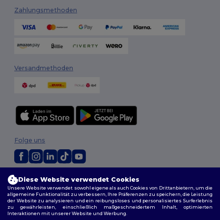
Zahlungsmethoden
Versandmethoden
Folge uns
2026. Alle Rechte vorbehalten
Diese Website verwendet Cookies
Allgemeine Geschäftsbedingungen
|
Personalisierungsrichtlinien
|
Unsere Website verwendet sowohl eigene als auch Cookies von Drittanbietern, um die
allgemeine Funktionalität zu verbessern, Ihre Präferenzen zu speichern, die Leistung
Datenschutzbestimmungen
|
Cookie-Richtlinie
|
Site Map
der Website zu analysieren und ein reibungsloses und personalisiertes Surferlebnis
zu gewährleisten, einschließlich maßgeschneidertem Inhalt, optimierten
Interaktionen mit unserer Website und Werbung.
Berlin
|
Hamburg
|
München
|
Köln
|
Frankfurt
|
Essen
|
Dortmund
|