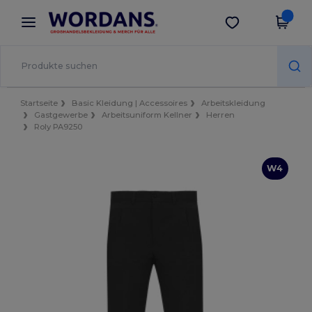
×
Wordans App
App holen
Bessere Preise in der App!
Startseite
Basic Kleidung | Accessoires
Arbeitskleidung
Gastgewerbe
Arbeitsuniform Kellner
Herren
Roly PA9250
W4