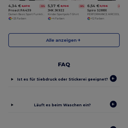
4,34 €
5,37 €
6,54 €
6,67 €
8,70 €
11,73 €
-35%
-38%
-44%
Proact PA439
JHK JK922
Spiro S288X
Damen Basic Sport Funktionsshirt Kurzarm
Kinder Sportpolo T-Shirt
PERFORMANCE AIRCOOL POLO SHIRT
+25 Farben
+4 Farben
+12 Farben
Alle anzeigen
FAQ
Ist es für Siebdruck oder Stickerei geeignet?
Läuft es beim Waschen ein?