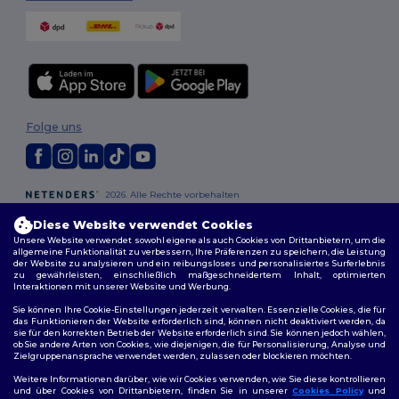
Folge uns
2026. Alle Rechte vorbehalten
Allgemeine Geschäftsbedingungen
|
Personalisierungsrichtlinien
|
Diese Website verwendet Cookies
Datenschutzbestimmungen
|
Cookie-Richtlinie
|
Site Map
Unsere Website verwendet sowohl eigene als auch Cookies von Drittanbietern, um die
allgemeine Funktionalität zu verbessern, Ihre Präferenzen zu speichern, die Leistung
der Website zu analysieren und ein reibungsloses und personalisiertes Surferlebnis
Berlin
|
Hamburg
|
München
|
Köln
|
Frankfurt
|
Essen
|
Dortmund
|
zu gewährleisten, einschließlich maßgeschneidertem Inhalt, optimierten
Stuttgart
|
Düsseldorf
|
Bremen
Interaktionen mit unserer Website und Werbung.
Sie können Ihre Cookie-Einstellungen jederzeit verwalten. Essenzielle Cookies, die für
das Funktionieren der Website erforderlich sind, können nicht deaktiviert werden, da
sie für den korrekten Betrieb der Website erforderlich sind. Sie können jedoch wählen,
ob Sie andere Arten von Cookies, wie diejenigen, die für Personalisierung, Analyse und
Zielgruppenansprache verwendet werden, zulassen oder blockieren möchten.
Weitere Informationen darüber, wie wir Cookies verwenden, wie Sie diese kontrollieren
und über Cookies von Drittanbietern, finden Sie in unserer
Cookies Policy
und