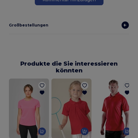
Großbestellungen
Produkte die Sie interessieren
könnten
T