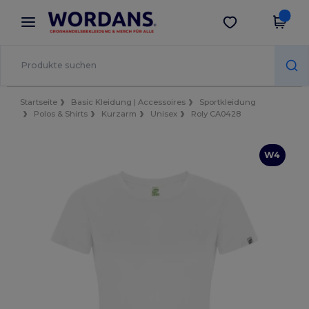
×
Wordans App
App holen
Bessere Preise in der App!
Startseite
Basic Kleidung | Accessoires
Sportkleidung
Polos & Shirts
Kurzarm
Unisex
Roly CA0428
W4