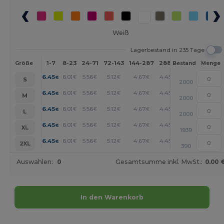
Weiß
Lagerbestand in 235 Tage
1-7
8-23
24-71
72-143
144-287
288 +
Mehr
Größe
Bestand
Menge
+
6.45
6.01
5.56
5.12
4.67
4.45
€
€
€
€
€
€
S
2000
+
6.45
6.01
5.56
5.12
4.67
4.45
€
€
€
€
€
€
M
2000
+
6.45
6.01
5.56
5.12
4.67
4.45
€
€
€
€
€
€
L
2000
+
6.45
6.01
5.56
5.12
4.67
4.45
€
€
€
€
€
€
XL
1939
+
6.45
6.01
5.56
5.12
4.67
4.45
€
€
€
€
€
€
2XL
390
Auswahlen:
0
Gesamtsumme inkl. MwSt.:
0.00 
In den Warenkorb
Jetzt konfigurieren!