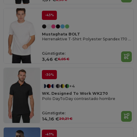
-43%
Mustaghata BOLT
Herrenaktive T-Shirt Polyester Spandex 170 g/m²
Günstigste:
3,46 €
6,05 €
-30%
+4
WK. Designed To Work WK270
Polo DayToDay contrastado hombre
Günstigste:
14,16 €
20,21 €
-47%