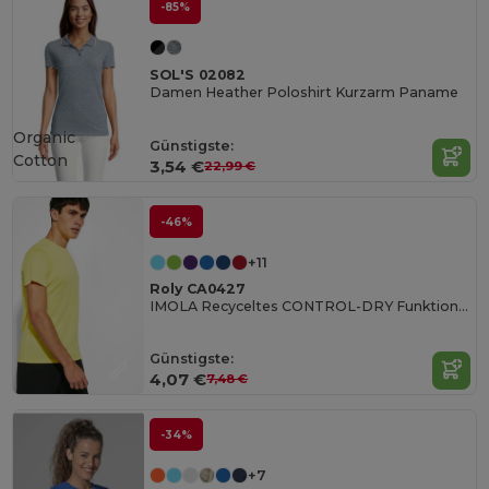
-85%
SOL'S 02082
Damen Heather Poloshirt Kurzarm Paname
Organic
Günstigste:
Cotton
3,54 €
22,99 €
-46%
+11
Roly CA0427
IMOLA Recyceltes CONTROL-DRY Funktionsshirt
Günstigste:
4,07 €
7,48 €
-34%
+7