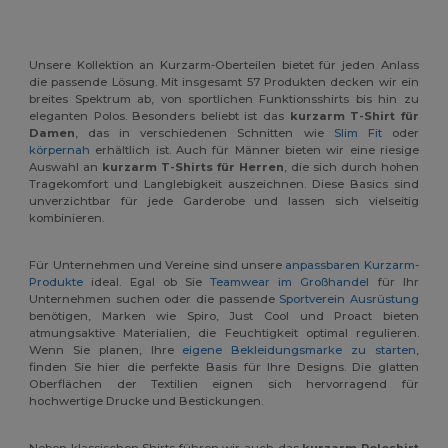
Unsere Kollektion an Kurzarm-Oberteilen bietet für jeden Anlass
die passende Lösung. Mit insgesamt 57 Produkten decken wir ein
breites Spektrum ab, von sportlichen Funktionsshirts bis hin zu
eleganten Polos. Besonders beliebt ist das
kurzarm T-Shirt für
Damen
, das in verschiedenen Schnitten wie
Slim Fit
oder
körpernah
erhältlich ist. Auch für Männer bieten wir eine riesige
Auswahl an
kurzarm T-Shirts für Herren
, die sich durch hohen
Tragekomfort und Langlebigkeit auszeichnen. Diese Basics sind
unverzichtbar für jede Garderobe und lassen sich vielseitig
kombinieren.
Für Unternehmen und Vereine sind unsere
anpassbaren Kurzarm-
Produkte
ideal. Egal ob Sie
Teamwear im Großhandel
für Ihr
Unternehmen suchen oder die passende
Sportverein Ausrüstung
benötigen, Marken wie Spiro, Just Cool und Proact bieten
atmungsaktive Materialien, die Feuchtigkeit optimal regulieren.
Wenn Sie planen, Ihre
eigene Bekleidungsmarke zu starten
,
finden Sie hier die perfekte Basis für Ihre Designs. Die glatten
Oberflächen der Textilien eignen sich hervorragend für
hochwertige Drucke und Bestickungen.