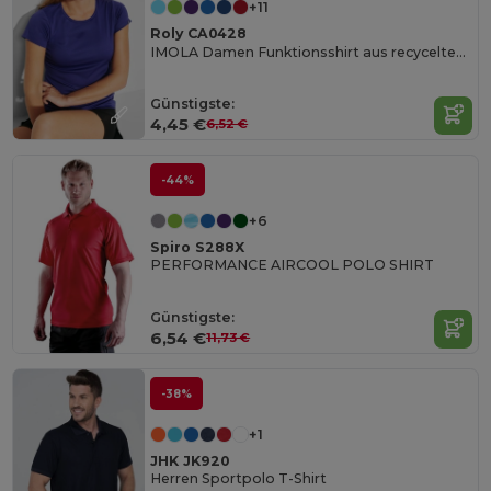
+11
Roly CA0428
IMOLA Damen Funktionsshirt aus recyceltem CONTROL-DRY Polyester
Günstigste:
4,45 €
6,52 €
-44%
+6
Spiro S288X
PERFORMANCE AIRCOOL POLO SHIRT
Günstigste:
6,54 €
11,73 €
-38%
+1
JHK JK920
Herren Sportpolo T-Shirt