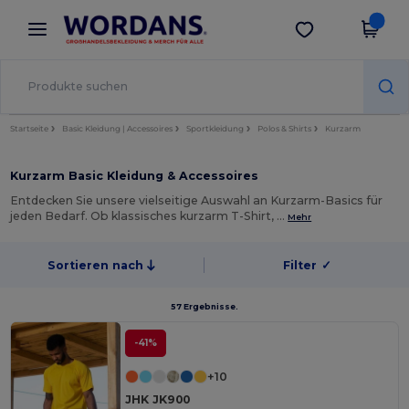
×
Wordans App
App holen
Bessere Preise in der App!
Startseite
Basic Kleidung | Accessoires
Sportkleidung
Polos & Shirts
Kurzarm
Kurzarm Basic Kleidung & Accessoires
Entdecken Sie unsere vielseitige Auswahl an Kurzarm-Basics für
jeden Bedarf. Ob klassisches kurzarm T-Shirt, …
Mehr
Sortieren nach
Filter
✓
57 Ergebnisse.
-41%
+10
JHK JK900