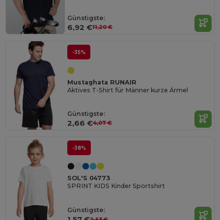
Günstigste:
6,92 €
11,20 €
-35%
Mustaghata RUNAIR
Aktives T-Shirt für Männer kurze Ärmel
Günstigste:
2,66 €
4,07 €
-38%
SOL'S 04773
SPRINT KIDS Kinder Sportshirt
Günstigste:
1,57 €
2,53 €