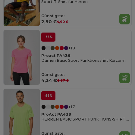
Sport-T-Shirt für Herren
Günstigste:
2,90 €
4,90 €
-35%
+19
Proact PA439
Damen Basic Sport Funktionsshirt Kurzarm
Günstigste:
4,34 €
6,67 €
-56%
+17
ProAct PA438
HERREN BASIC SPORT FUNKTIONS-SHIRT KURZARM
Günstigste: