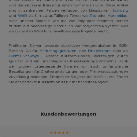
Neben klassischen Shirts führen wir auch das
kurzarm Poloshirt
und die
kurzarm Bluse
für einen formelleren Look. Diese Artikel
sind in zahlreichen Farben verfügbar, von klassischem
Schwarz
und
Weiß
bis hin zu auffälligen Tönen wie
Rot
oder
Marineblau
.
Viele unserer Modelle, wie die von Roly oder Stedman, setzen
zudem auf nachhaltige Materialien wie recyceltes Polyester, was
sie zur ersten Wahl für umweltbewusste Projekte macht.
Profitieren Sie von unseren attraktiven Mengenrabatten im B2B-
Bereich. Ob für
Marketingagenturen
, den
Einzelhandel
oder als
Event-Giveaways
– unsere Kurzarm-Basics überzeugen durch
Qualität und ein unschlagbares Preis-Leistungs-Verhältnis. Dank
der großen Lagerbestände können wir auch umfangreiche
Bestellungen für Großveranstaltungen oder Firmenausstattungen
zuverlässig bedienen. Entdecken Sie jetzt die Vielfalt und finden
Sie das perfekte
kurzarm Shirt
für Ihr nächstes Projekt.
Kundenbewertungen
★ ★ ★ ★ ★