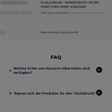
ssisches Baumwoll
ProAct PA438 - HERREN BASIC SPORT
FUNKTIONS-SHIRT KURZARM
reis und toller Service!
Sehr gute Qualität
Übersetzt von Français
t U.
Bewertung von Lucie M.
FAQ
Welche Arten von Kurzarm-Oberteilen sind
verfügbar?
Eignen sich die Produkte für den Textildruck?