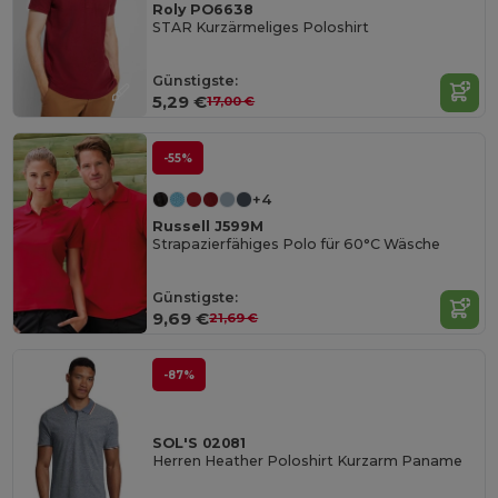
Roly PO6638
STAR Kurzärmeliges Poloshirt
Günstigste:
5,29 €
17,00 €
-55%
+4
Russell J599M
Strapazierfähiges Polo für 60°C Wäsche
Günstigste:
9,69 €
21,69 €
-87%
SOL'S 02081
Herren Heather Poloshirt Kurzarm Paname