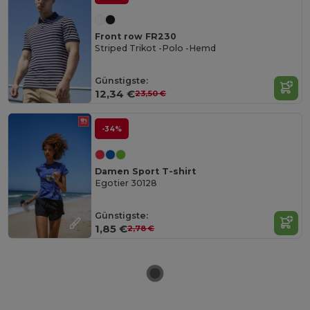
Front row FR230
Striped Trikot -Polo -Hemd
Günstigste:
12,34 €
23,50 €
-34%
Damen Sport T-shirt
Egotier 30128
Günstigste:
1,85 €
2,78 €