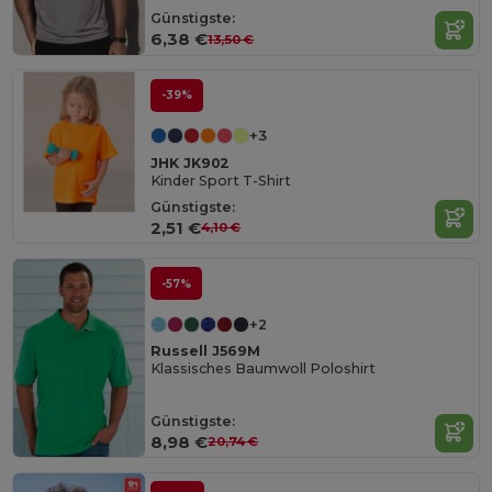
Günstigste:
6,38 €
13,50 €
-39%
+3
JHK JK902
Kinder Sport T-Shirt
Günstigste:
2,51 €
4,10 €
-57%
+2
Russell J569M
Klassisches Baumwoll Poloshirt
Günstigste:
8,98 €
20,74 €