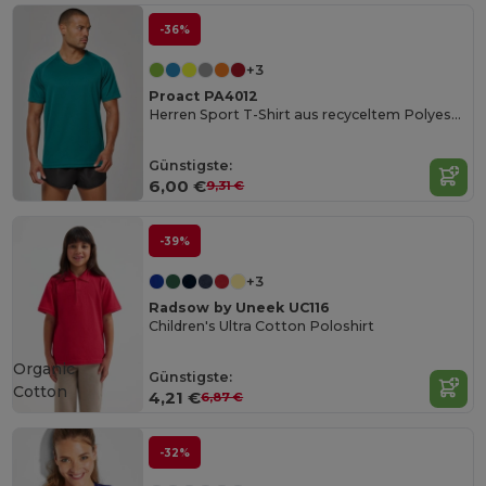
-36%
+3
Proact PA4012
Herren Sport T-Shirt aus recyceltem Polyester
Günstigste:
6,00 €
9,31 €
-39%
+3
Radsow by Uneek UC116
Children's Ultra Cotton Poloshirt
Organic
Günstigste:
Cotton
4,21 €
6,87 €
-32%