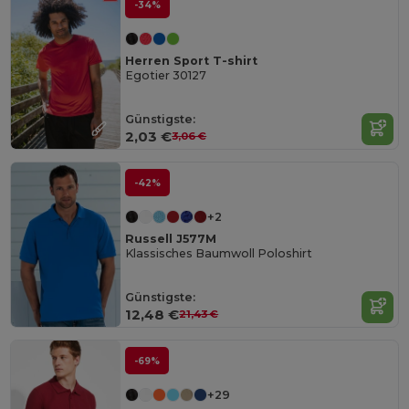
-34%
Herren Sport T-shirt
Egotier 30127
Günstigste:
2,03 €
3,06 €
-42%
+2
Russell J577M
Klassisches Baumwoll Poloshirt
Günstigste:
12,48 €
21,43 €
-69%
+29