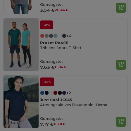
Günstigste:
3,54 €
26,46 €
-31%
+4
Proact PA4011
Triblend Sport-T-Shirt
Günstigste:
7,63 €
11,04 €
-39%
+2
Just Cool JC045
Atmungsaktives Frauenpolo -Hemd
Organic
Günstigste:
Cotton
7,17 €
11,70 €