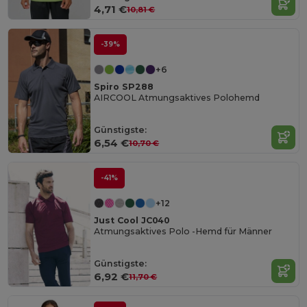
4,71 €
10,81 €
-39%
+6
Spiro SP288
AIRCOOL Atmungsaktives Polohemd
Günstigste:
6,54 €
10,70 €
-41%
+12
Just Cool JC040
Atmungsaktives Polo -Hemd für Männer
Günstigste:
6,92 €
11,70 €