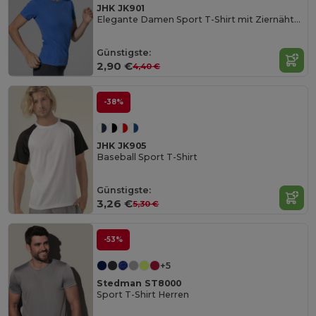
JHK JK901
Elegante Damen Sport T-Shirt mit Ziernähten
Günstigste:
2,90 €
4,40 €
-38%
JHK JK905
Baseball Sport T-Shirt
Günstigste:
3,26 €
5,30 €
-53%
+5
Stedman ST8000
Sport T-Shirt Herren