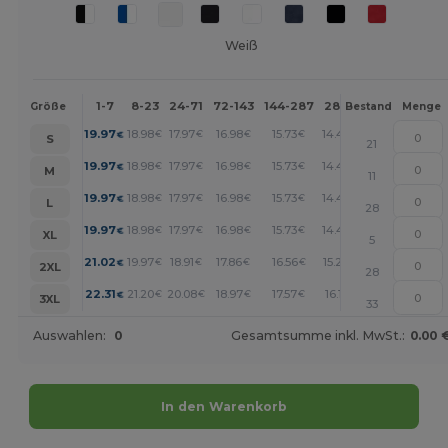
Weiß
1-7
8-23
24-71
72-143
144-287
288 +
Mehr
Größe
Bestand
Menge
+
19.97
18.98
17.97
16.98
15.73
14.48
€
€
€
€
€
€
S
21
+
19.97
18.98
17.97
16.98
15.73
14.48
€
€
€
€
€
€
M
11
+
19.97
18.98
17.97
16.98
15.73
14.48
€
€
€
€
€
€
L
28
+
19.97
18.98
17.97
16.98
15.73
14.48
€
€
€
€
€
€
XL
5
+
21.02
19.97
18.91
17.86
16.56
15.24
€
€
€
€
€
€
2XL
28
+
22.31
21.20
20.08
18.97
17.57
16.18
€
€
€
€
€
€
3XL
33
Auswahlen:
0
Gesamtsumme inkl. MwSt.:
0.00 
In den Warenkorb