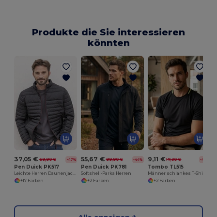
Produkte die Sie interessieren
könnten
37,05 €
55,67 €
9,11 €
69,90 €
99,90 €
17,30 €
-47%
-44%
-47%
Pen Duick PK517
Pen Duick PK781
Tombo TL515
Leichte Herren Daunenjacke
Softshell-Parka Herren
Männer schlankes T-Shirt von Männern
+17 Farben
+2 Farben
+2 Farben