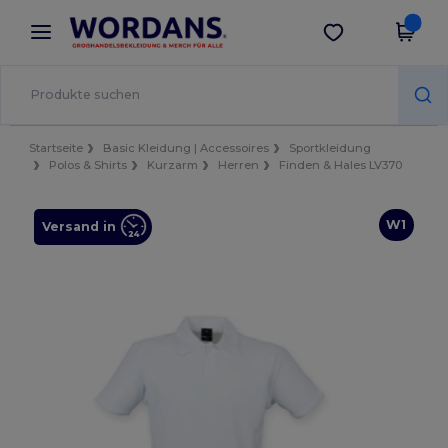
×
Wordans App
App holen
Bessere Preise in der App!
Startseite
Basic Kleidung | Accessoires
Sportkleidung
Polos & Shirts
Kurzarm
Herren
Finden & Hales LV370
W1
Versand in