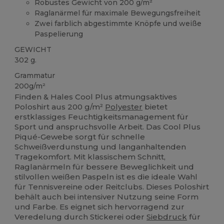
Robustes Gewicht von 200 g/m²
Raglanärmel für maximale Bewegungsfreiheit
Zwei farblich abgestimmte Knöpfe und weiße
Paspelierung
GEWICHT
302 g.
Grammatur
200g/m²
Finden & Hales Cool Plus atmungsaktives
Poloshirt aus 200 g/m²
Polyester
bietet
erstklassiges Feuchtigkeitsmanagement für
Sport und anspruchsvolle Arbeit. Das Cool Plus
Piqué-Gewebe sorgt für schnelle
Schweißverdunstung und langanhaltenden
Tragekomfort. Mit klassischem Schnitt,
Raglanärmeln für bessere Beweglichkeit und
stilvollen weißen Paspeln ist es die ideale Wahl
für Tennisvereine oder Reitclubs. Dieses Poloshirt
behält auch bei intensiver Nutzung seine Form
und Farbe. Es eignet sich hervorragend zur
Veredelung durch Stickerei oder
Siebdruck
für