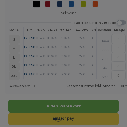
Schwarz
Lagerbestand in 218 Tage
1-7
8-23
24-71
72-143
144-287
288 +
Mehr
Größe
Bestand
Menge
+
12.53
11.52
10.02
9.02
7.51
6.51
€
€
€
€
€
€
S
1060
+
12.53
11.52
10.02
9.02
7.51
6.51
€
€
€
€
€
€
M
2000
+
12.53
11.52
10.02
9.02
7.51
6.51
€
€
€
€
€
€
L
2000
+
12.53
11.52
10.02
9.02
7.51
6.51
€
€
€
€
€
€
XL
1471
+
12.53
11.52
10.02
9.02
7.51
6.51
€
€
€
€
€
€
2XL
720
Auswahlen:
0
Gesamtsumme inkl. MwSt.:
0.00 
In den Warenkorb