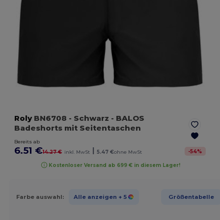
Roly
BN6708
- Schwarz
- BALOS
Badeshorts mit Seitentaschen
Bereits ab
6.51 €
|
-
54
%
14.27 €
inkl. MwSt
5.47 €
ohne MwSt
Kostenloser Versand ab 699 € in diesem Lager!
Farbe auswahl:
Alle anzeigen
+ 5
Größentabelle