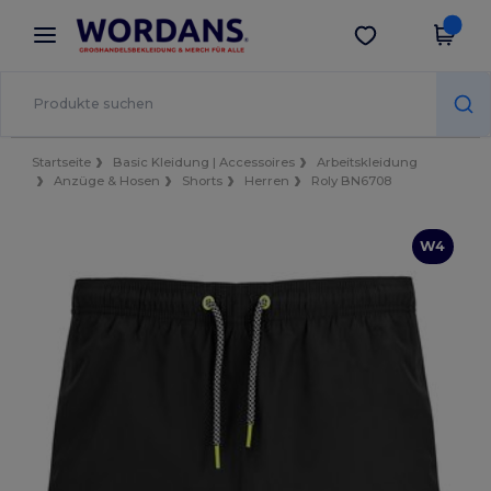
×
Wordans App
App holen
Bessere Preise in der App!
Startseite
Basic Kleidung | Accessoires
Arbeitskleidung
Anzüge & Hosen
Shorts
Herren
Roly BN6708
W4