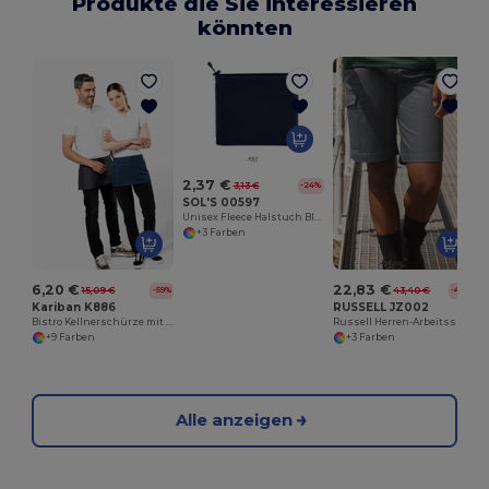
Produkte die Sie interessieren
könnten
2,37 €
3,13 €
-24%
SOL'S 00597
Unisex Fleece Halstuch Blizzard
+3 Farben
6,20 €
22,83 €
15,09 €
43,40 €
-59%
-47%
Kariban K886
RUSSELL JZ002
Bistro Kellnerschürze mit Praktischen Taschen
Russell Herren-Arbeitsshorts mit Komfortbund
+9 Farben
+3 Farben
Alle anzeigen