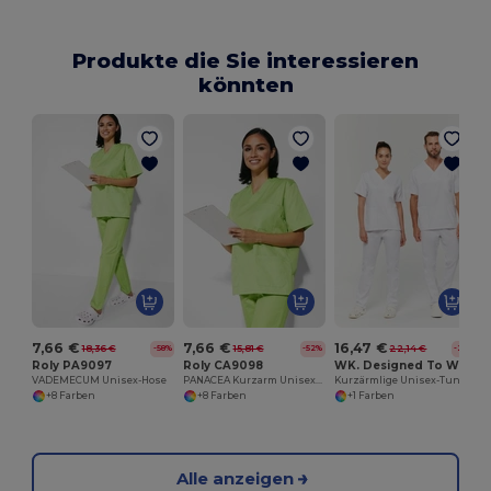
Produkte die Sie interessieren
könnten
U
7,66 €
7,66 €
16,47 €
18,36 €
15,81 €
22,14 €
-58%
-52%
-26%
Roly PA9097
Roly CA9098
WK. Designed To Work WK504
VADEMECUM Unisex-Hose
PANACEA Kurzarm Unisex-Schlupfkaskack
Kurzärmlige Unisex-Tunika aus Baumwolle
+8 Farben
+8 Farben
+1 Farben
Alle anzeigen