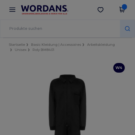
×
Wordans App
App holen
Bessere Preise in der App!
Startseite
Basic Kleidung | Accessoires
Arbeitskleidung
Unisex
Roly BM8401
W4