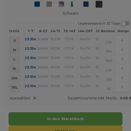
Schwarz
Lagerbestand in 32 Tage
1-7
8-23
24-71
72-143
144-287
288 +
Mehr
Größe
Bestand
Menge
+
23.35
20.60
19.23
17.17
16.47
15.79
€
€
€
€
€
€
S
296
+
23.35
20.60
19.23
17.17
16.47
15.79
€
€
€
€
€
€
M
694
+
23.35
20.60
19.23
17.17
16.47
15.79
€
€
€
€
€
€
L
1037
+
23.35
20.60
19.23
17.17
16.47
15.79
€
€
€
€
€
€
XL
436
+
23.35
20.60
19.23
17.17
16.47
15.79
€
€
€
€
€
€
2XL
268
+
23.35
20.60
19.23
17.17
16.47
15.79
€
€
€
€
€
€
3XL
82
Auswahlen:
0
Gesamtsumme inkl. MwSt.:
0.00 
In den Warenkorb