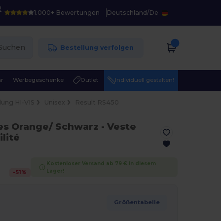
!
1.000+ Bewertungen
Deutschland
/
De
Suchen
Bestellung verfolgen
r
Werbegeschenke
Outlet
Individuell gestalten!
dung HI-VIS
Unisex
Result RS450
des Orange/ Schwarz
- Veste
ilité
Kostenloser Versand ab 79 € in diesem
Lager!
-
51
%
Größentabelle