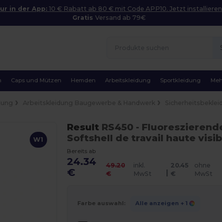
ur in der App:
10 € Rabatt ab 80 € mit Code APP10. Jetzt installieren
Gratis
Versand ab 79€
n
Caps und Mützen
Hemden
Arbeitskleidung
Sportkleidung
Meh
dung
Arbeitskleidung Baugewerbe & Handwerk
Sicherheitsbeklei
Result
RS450
- Fluoreszieren
Softshell de travail haute visib
W1
Bereits ab
24.34
49.20
inkl.
20.45
ohne
€
|
€
MwSt
€
MwSt
Farbe auswahl:
Alle anzeigen
+ 1