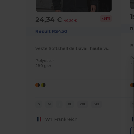
1
24,34 €
-51%
49,20 €
R
Result RS450
Veste Softshell de travail haute visibilité
P
Polyester
2
280 gsm
S
M
L
XL
2XL
3XL
W1
Frankreich