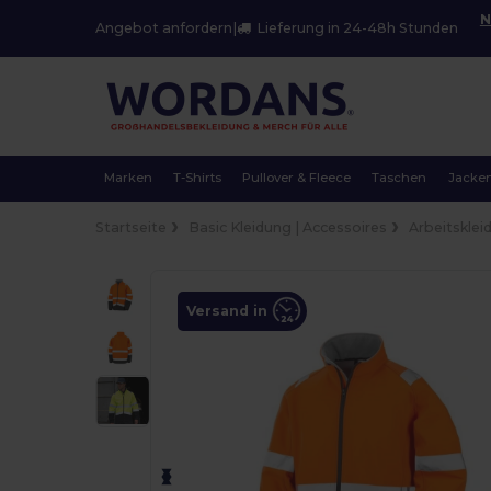
N
Angebot anfordern
|
Lieferung in 24-48h Stunden
Marken
T-Shirts
Pullover & Fleece
Taschen
Jacke
Startseite
Basic Kleidung | Accessoires
Arbeitsklei
Versand in