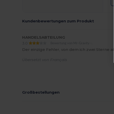
Kundenbewertungen zum Produkt
HANDELSABTEILUNG
3.0
Bewertung von Mr-Gravity -.
Der einzige Fehler, von dem ich zwei Sterne abz
Übersetzt von Français
Großbestellungen