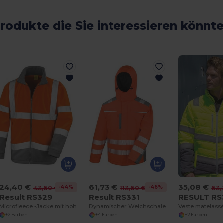
rodukte die Sie interessieren könnt
24,40 €
61,73 €
35,08 €
-44%
-46%
43,60 €
113,60 €
63,
Result RS329
Result RS331
RESULT RS
Microfleece -Jacke mit hoher Sichtbarkeit
Dynamischer Weichschalenmantel
+2 Farben
+4 Farben
+2 Farben