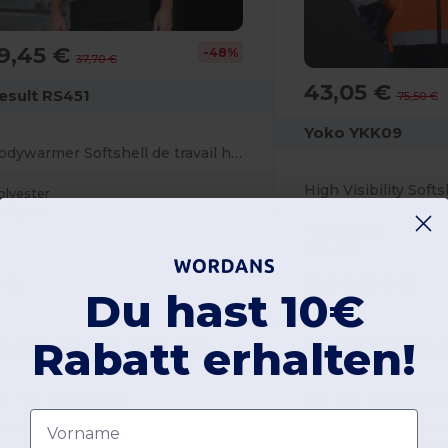
9,45 €
-48%
37,70 €
43,05 €
esult RS451
75,50 €
Yoko YKK09
Bodywarmer Softshell de travail haute visibilité
High Visibility Soft
olyester
80 gsm
Wasserdicht
345 gsm
Du hast 10€
Rabatt erhalten!
S
M
L
XL
2XL
3XL
S
M
L
XL
W1
Frankreich
W1
Frankreich
Vorname
Produktansicht
Produkta