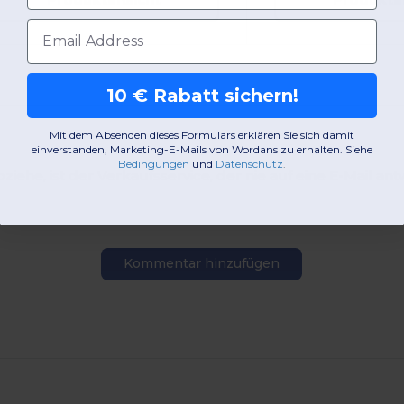
E-Mail-Adresse
10 € Rabatt sichern!
Mit dem Absenden dieses Formulars erklären Sie sich damit
einverstanden, Marketing-E-Mails von Wordans zu erhalten. Siehe
Bedingungen
​
und
Datenschutz
.
iehe, ist der Verkaufsservice, der nie auf eine E-Mail ant
Kommentar hinzufügen