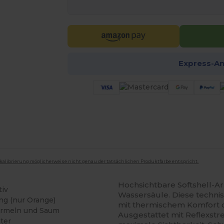
Express-A
mkalibrierung möglicherweise nicht genau der tatsächlichen Produktfarbe entspricht.
Hochsichtbare Softshell-Ar
iv
Wassersäule. Diese techni
ung (nur Orange)
mit thermischem Komfort d
Ärmeln und Saum
Ausgestattet mit Reflexstr
ter