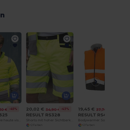
en
20,02 €
19,45 €
-45%
-43%
-48%
30 €
34,90 €
37,70 €
325
RESULT RS328
RESULT RS451
Veste matelassée haute visibilité
Shorts mit hoher Sichtbarkeit
Bodywarmer Softshell de travail haute visibilité
+2 Farben
+2 Farben