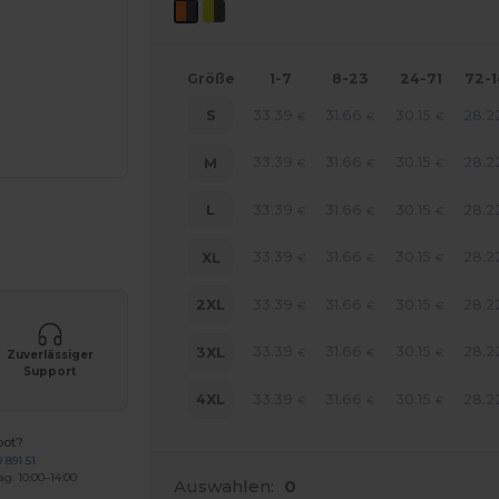
Größe
1-7
8-23
24-71
72-
33.39
31.66
30.15
28.2
S
€
€
€
33.39
31.66
30.15
28.2
M
€
€
€
33.39
31.66
30.15
28.2
L
€
€
€
r Ihre Produkte an
33.39
31.66
30.15
28.2
XL
€
€
€
33.39
31.66
30.15
28.2
2XL
€
€
€
33.39
31.66
30.15
28.2
3XL
€
€
€
Zuverlässiger
Support
33.39
31.66
30.15
28.2
4XL
€
€
€
bot?
 891 51
ag: 10:00–14:00
Auswahlen:
0