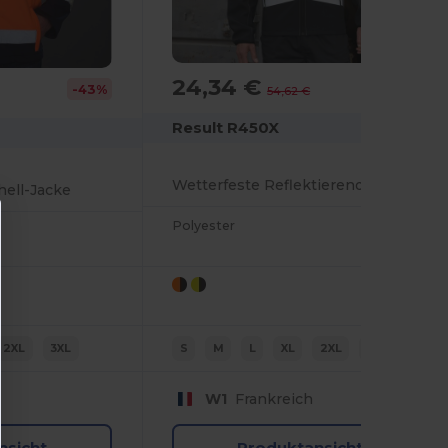
24,34 €
-55%
-43%
54,62 €
Result R450X
Wetterfeste Reflektierende Softshelljacke
shell-Jacke
Polyester
2XL
3XL
S
M
L
XL
2XL
3XL
W1
Frankreich
nsicht
Produktansicht