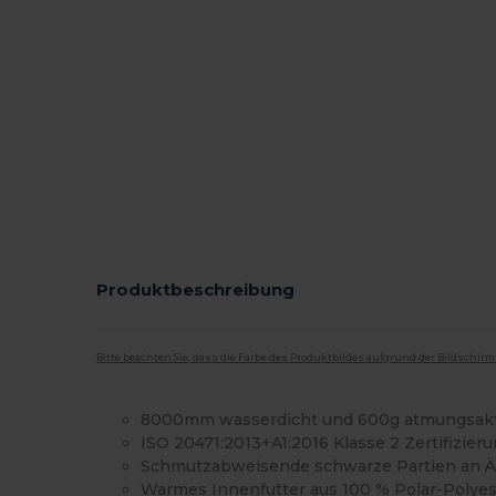
Produktbeschreibung
Bitte beachten Sie, dass die Farbe des Produktbildes aufgrund der Bildschir
8000mm wasserdicht und 600g atmungsakt
ISO 20471:2013+A1:2016 Klasse 2 Zertifizier
Schmutzabweisende schwarze Partien an 
Warmes Innenfutter aus 100 % Polar-Polyes