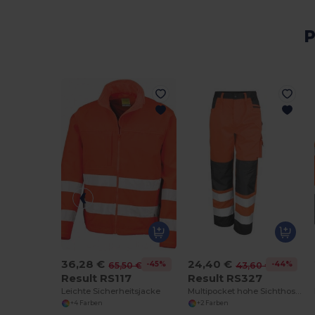
P
36,28 €
24,40 €
-45%
-44%
65,50 €
43,60 €
Result RS117
Result RS327
Leichte Sicherheitsjacke
Multipocket hohe Sichthose Hosen
+4 Farben
+2 Farben