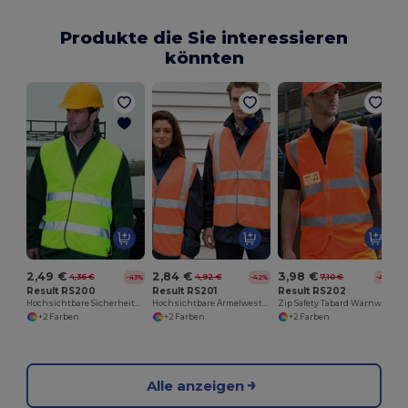
Produkte die Sie interessieren
könnten
2,49 €
2,84 €
3,98 €
4,36 €
4,92 €
7,10 €
-43%
-42%
-44%
Result RS200
Result RS201
Result RS202
Hochsichtbare Sicherheitsweste für Straßenprofis
Hochsichtbare Ärmelweste für Bauarbeiter
Zip Safety Tabard Warnweste
+2 Farben
+2 Farben
+2 Farben
Alle anzeigen