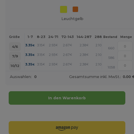
Leuchtgelb
1-7
8-23
24-71
72-143
144-287
288 +
Mehr
Größe
Bestand
Menge
+
3.35
3.15
2.93
2.67
2.38
2.10
€
€
€
€
€
€
4/6
660
+
3.35
3.15
2.93
2.67
2.38
2.10
€
€
€
€
€
€
7/9
586
+
3.35
3.15
2.93
2.67
2.38
2.10
€
€
€
€
€
€
10/12
1058
Auswahlen:
0
Gesamtsumme inkl. MwSt.:
0.00 
In den Warenkorb
Jetzt konfigurieren!