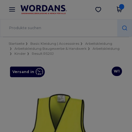
×
Wordans App
App holen
Bessere Preise in der App!
Startseite
Basic Kleidung | Accessoires
Arbeitskleidung
Arbeitskleidung Baugewerbe & Handwerk
Arbeitskleidung
Kinder
Result RS20J
W1
Versand in