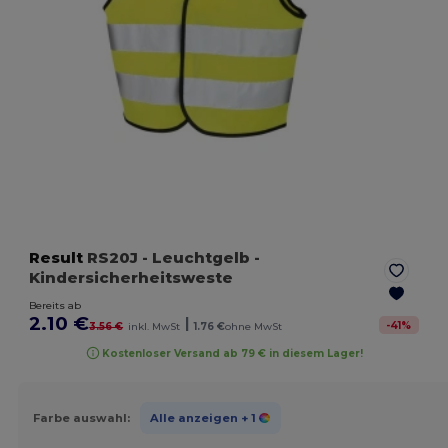
Result
RS20J
- Leuchtgelb
-
Kindersicherheitsweste
Bereits ab
2.10 €
|
-
41
%
3.56 €
inkl. MwSt
1.76 €
ohne MwSt
Kostenloser Versand ab 79 € in diesem Lager!
Farbe auswahl:
Alle anzeigen
+ 1