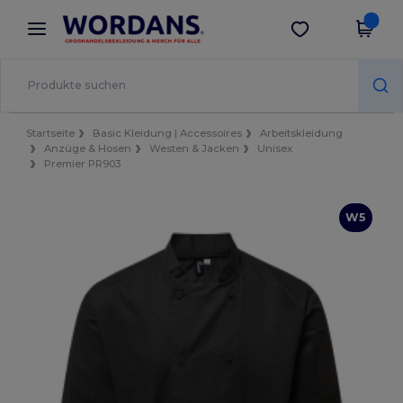
×
Wordans App
App holen
Bessere Preise in der App!
Startseite
Basic Kleidung | Accessoires
Arbeitskleidung
Anzüge & Hosen
Westen & Jacken
Unisex
Premier PR903
W5