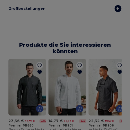
Großbestellungen
Produkte die Sie interessieren
könnten
23,36 €
14,77 €
22,32 €
42,74 €
26,32 €
39,57 €
-45%
-44%
-44%
Premier PR660
Premier PR901
Premier PR906
Elegante Denim Kochjacke für Profis und Hobbyköche
Langärmelige Kochjacke „Essential“
Kochjacke „Zip Close“