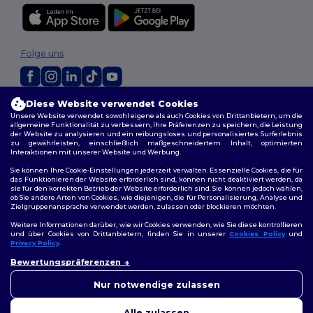
Folge uns
Diese Website verwendet Cookies
2026. Alle Rechte vorbehalten
Unsere Website verwendet sowohl eigene als auch Cookies von Drittanbietern, um die
Allgemeine Geschäftsbedingungen
|
Personalisierungsrichtlinien
|
allgemeine Funktionalität zu verbessern, Ihre Präferenzen zu speichern, die Leistung
Datenschutzbestimmungen
|
Cookie-Richtlinie
|
Site Map
der Website zu analysieren und ein reibungsloses und personalisiertes Surferlebnis
zu gewährleisten, einschließlich maßgeschneidertem Inhalt, optimierten
Interaktionen mit unserer Website und Werbung.
Berlin
|
Hamburg
|
München
|
Köln
|
Frankfurt
|
Essen
|
Dortmund
|
Sie können Ihre Cookie-Einstellungen jederzeit verwalten. Essenzielle Cookies, die für
Stuttgart
|
Düsseldorf
|
Bremen
das Funktionieren der Website erforderlich sind, können nicht deaktiviert werden, da
sie für den korrekten Betrieb der Website erforderlich sind. Sie können jedoch wählen,
ob Sie andere Arten von Cookies, wie diejenigen, die für Personalisierung, Analyse und
Zielgruppenansprache verwendet werden, zulassen oder blockieren möchten.
Weitere Informationen darüber, wie wir Cookies verwenden, wie Sie diese kontrollieren
und über Cookies von Drittanbietern, finden Sie in unserer
Cookies Policy
und
Privacy Policy
.
👋
Hallo
Bewertungspräferenzen
Wenn Sie Fragen oder
Bedenken haben, können Sie
Nur notwendige zulassen
uns jederzeit kontaktieren.
Unser Chatbot ist hier, um
Alle zulassen