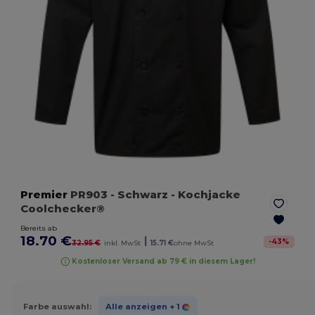
Premier
PR903
- Schwarz
- Kochjacke
Coolchecker®
Bereits ab
18.70 €
|
-
43
%
32.95 €
inkl. MwSt
15.71 €
ohne MwSt
Kostenloser Versand ab 79 € in diesem Lager!
Farbe auswahl:
Alle anzeigen
+ 1