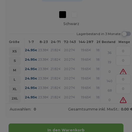
Schwarz
Lagerbestand in 3 Monate
1-7
8-23
24-71
72-143
144-287
288 +
Mehr
Größe
Bestand
Menge
+
24.95
23.38
21.82
20.27
19.65
18.70
€
€
€
€
€
€
XS
36
+
24.95
23.38
21.82
20.27
19.65
18.70
€
€
€
€
€
€
S
19
+
24.95
23.38
21.82
20.27
19.65
18.70
€
€
€
€
€
€
M
0
+
24.95
23.38
21.82
20.27
19.65
18.70
€
€
€
€
€
€
L
140
+
24.95
23.38
21.82
20.27
19.65
18.70
€
€
€
€
€
€
XL
68
+
24.95
23.38
21.82
20.27
19.65
18.70
€
€
€
€
€
€
2XL
0
Auswahlen:
0
Gesamtsumme inkl. MwSt.:
0.00 
In den Warenkorb