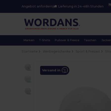
N
Angebot anfordern
|
Lieferung in 24-48h Stunden
Marken
T-Shirts
Pullover & Fleece
Taschen
Jacke
Startseite
Werbegeschenke
Sport & Freizeit
Str
Versand in