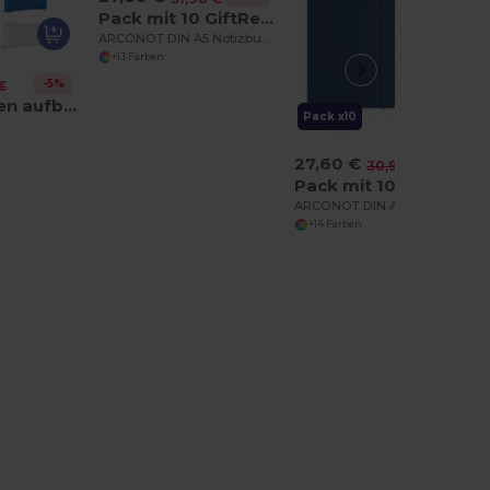
Pack mit 10 GiftRetail MO1804
ARCONOT DIN A5 Notizbuch
+13 Farben
-5%
€
Strandkissen aufblasbar aus undurchsichtigem PVC
Pack x10
27,60 €
-11%
30,98 €
Pack mit 10 GiftRetail AR1804
ARCONOT DIN A5 Notizbuch
+14 Farben