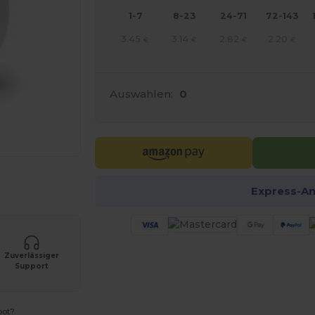
1-7
8-23
24-71
72-143
3.45
3.14
2.82
2.20
€
€
€
€
Auswahlen:
0
r Ihre Produkte an
Express-A
Zuverlässiger
Support
bot?