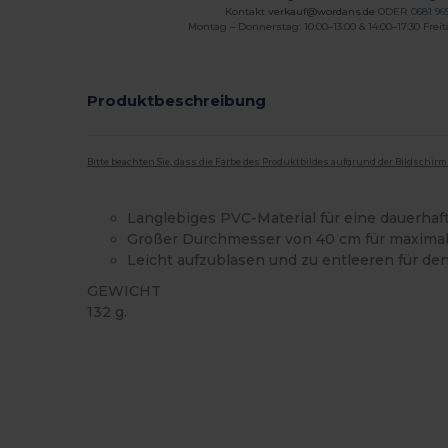
Kontakt
verkauf@wordans.de
ODER
0681 969
Montag – Donnerstag: 10:00–13:00 & 14:00–17:30 Freit
Produktbeschreibung
Bitte beachten Sie, dass die Farbe des Produktbildes aufgrund der Bildschir
Langlebiges PVC-Material für eine dauerha
Großer Durchmesser von 40 cm für maximal
Leicht aufzublasen und zu entleeren für de
GEWICHT
132 g.
Hoher Bestand