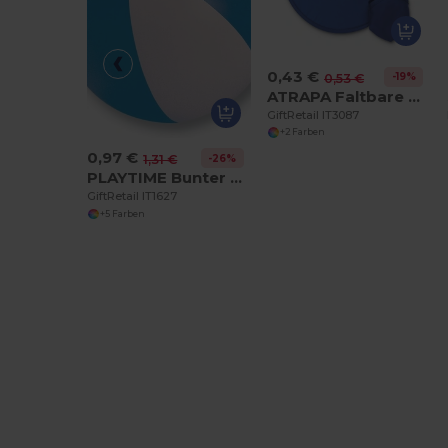
0,43 €
-19%
0,53 €
ATRAPA Faltbare Wurfscheibe
GiftRetail IT3087
+2 Farben
0,97 €
-26%
1,31 €
PLAYTIME Bunter Strandball mit Streifen Ø23,5cm
GiftRetail IT1627
+5 Farben