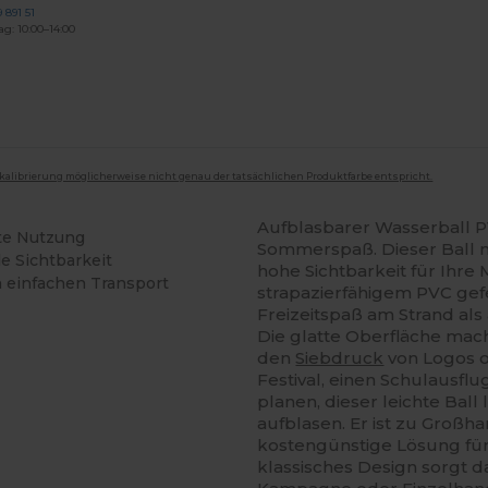
 891 51
ag: 10:00–14:00
mkalibrierung möglicherweise nicht genau der tatsächlichen Produktfarbe entspricht.
Aufblasbarer Wasserball 
fte Nutzung
Sommerspaß. Dieser Ball 
e Sichtbarkeit
hohe Sichtbarkeit für Ihre
n einfachen Transport
strapazierfähigem PVC gefe
Freizeitspaß am Strand als
Die glatte Oberfläche mac
den
Siebdruck
von Logos od
Festival, einen Schulausf
planen, dieser leichte Ball 
aufblasen. Er ist zu Großha
kostengünstige Lösung fü
klassisches Design sorgt d