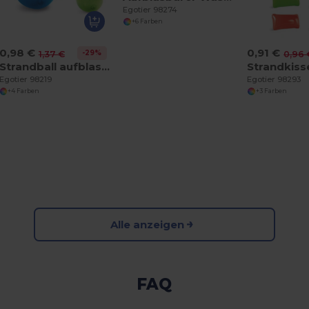
Egotier 98274
+6 Farben
0,98 €
0,91 €
-29%
1,37 €
0,96 
Strandball aufblasbar aus lichtdurchlässigem PVC
Egotier 98219
Egotier 98293
+4 Farben
+3 Farben
Alle anzeigen
FAQ