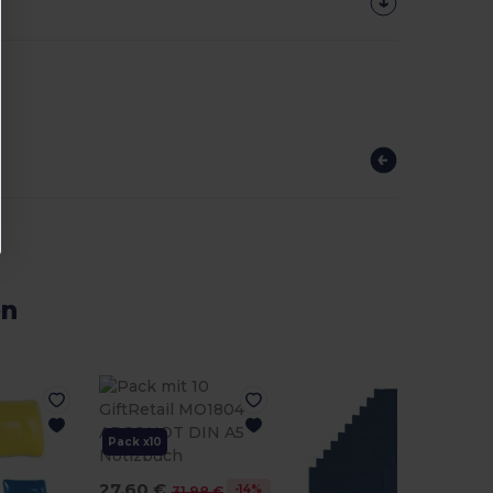
en
Pack x10
27,60 €
-14%
31,98 €