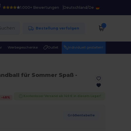
!
1.000+ Bewertungen
Deutschland
/
De
Suchen
Bestellung verfolgen
r
Werbegeschenke
Outlet
Individuell gestalten!
andball für Sommer Spaß
-
Kostenloser Versand ab 149 € in diesem Lager!
-
48
%
Größentabelle