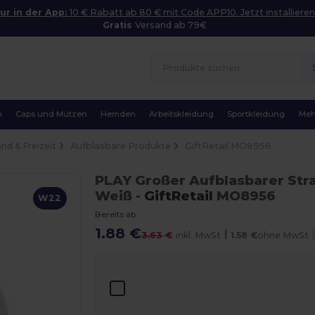
ur in der App:
10 € Rabatt ab 80 € mit Code APP10. Jetzt installieren
Gratis
Versand ab 79€
n
Caps und Mützen
Hemden
Arbeitskleidung
Sportkleidung
Meh
and & Freizeit
Aufblasbare Produkte
GiftRetail MO8956
PLAY Großer Aufblasbarer Str
Weiß
-
GiftRetail
MO8956
W22
Bereits ab
1.88 €
|
3.63 €
inkl. MwSt
1.58 €
ohne MwSt