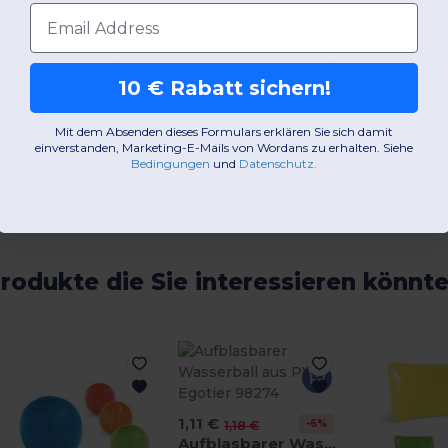
E-Mail-Adresse
Kommentar hinzufügen
10 € Rabatt sichern!
Mit dem Absenden dieses Formulars erklären Sie sich damit
einverstanden, Marketing-E-Mails von Wordans zu erhalten. Siehe
Bedingungen
​
und
Datenschutz
.
rodukte die Sie interessieren könnt
1,11 €
-6%
1,18 €
Aufblasbarer Wasserball aus PVC