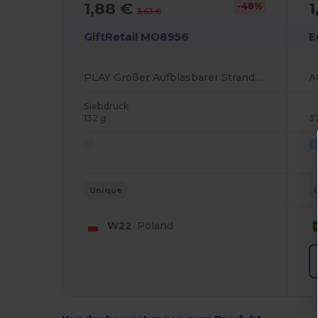
1,88 €
1
-48%
3,63 €
GiftRetail MO8956
E
PLAY Großer Aufblasbarer Strandball für Sommer Spaß
A
Siebdruck
132 g
3
Unique
W22
Poland