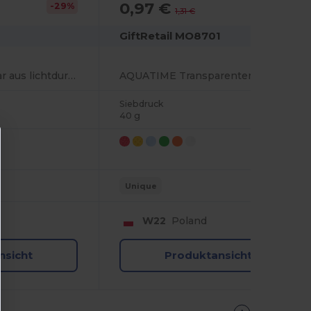
0,97 €
-29%
-26%
1,31 €
GiftRetail MO8701
Strandball aufblasbar aus lichtdurchlässigem PVC
AQUATIME Transparenter Strandball Ø24cm
Siebdruck
40 g
Unique
W22
Poland
nsicht
Produktansicht