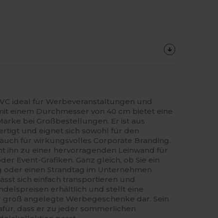
PVC ideal für Werbeveranstaltungen und
mit einem Durchmesser von 40 cm bietet eine
 Marke bei Großbestellungen. Er ist aus
rtigt und eignet sich sowohl für den
 auch für wirkungsvolles Corporate Branding.
ht ihn zu einer hervorragenden Leinwand für
er Event-Grafiken. Ganz gleich, ob Sie ein
lug oder einen Strandtag im Unternehmen
lässt sich einfach transportieren und
ndelspreisen erhältlich und stellt eine
r groß angelegte Werbegeschenke dar. Sein
afür, dass er zu jeder sommerlichen