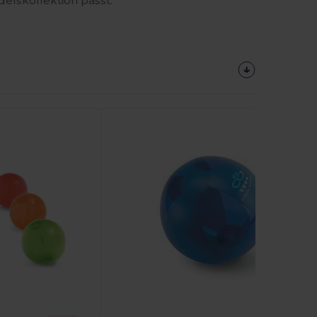
lskollektion passt.
Jetzt
Konfigurieren!