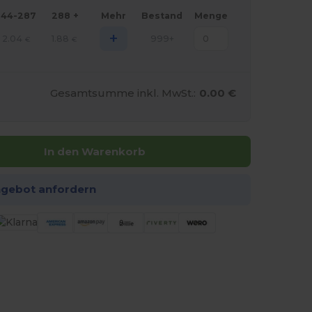
144-287
288 +
Mehr
Bestand
Menge
+
2.04
1.88
999+
€
€
Gesamtsumme inkl. MwSt.:
0.00 €
In den Warenkorb
ngebot anfordern