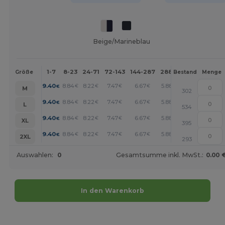
Beige/Marineblau
1-7
8-23
24-71
72-143
144-287
288 +
Mehr
Größe
Bestand
Menge
+
9.40
8.84
8.22
7.47
6.67
5.88
€
€
€
€
€
€
M
302
+
9.40
8.84
8.22
7.47
6.67
5.88
€
€
€
€
€
€
L
534
+
9.40
8.84
8.22
7.47
6.67
5.88
€
€
€
€
€
€
XL
395
+
9.40
8.84
8.22
7.47
6.67
5.88
€
€
€
€
€
€
2XL
293
Auswahlen:
0
Gesamtsumme inkl. MwSt.:
0.00 
In den Warenkorb
Jetzt konfigurieren!