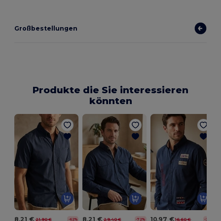
Großbestellungen
Produkte die Sie interessieren
könnten
8,21 €
8,21 €
10,97 €
21,90 €
29,40 €
16,60 €
-62%
-72%
-34%