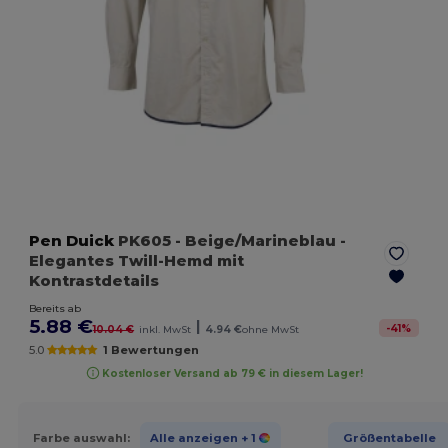
Pen Duick
PK605
- Beige/Marineblau
-
Elegantes Twill-Hemd mit
Kontrastdetails
Bereits ab
5.88 €
|
-
41
%
10.04 €
inkl. MwSt
4.94 €
ohne MwSt
5.0
1 Bewertungen
Kostenloser Versand ab 79 € in diesem Lager!
Farbe auswahl:
Alle anzeigen
+ 1
Größentabelle