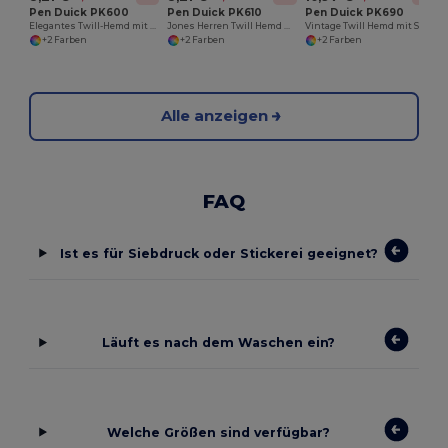
Pen Duick PK600
Pen Duick PK610
Pen Duick PK690
Elegantes Twill-Hemd mit Kontrastkragen
Jones Herren Twill Hemd mit Kontrastdetails
Vintage Twill Hemd mit Stickereien und Patches
+2 Farben
+2 Farben
+2 Farben
Alle anzeigen
FAQ
Ist es für Siebdruck oder Stickerei geeignet?
Läuft es nach dem Waschen ein?
Welche Größen sind verfügbar?