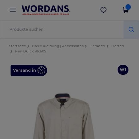
×
Wordans App
App holen
Bessere Preise in der App!
Startseite
Basic Kleidung | Accessoires
Hemden
Herren
Pen Duick PK605
W1
Versand in