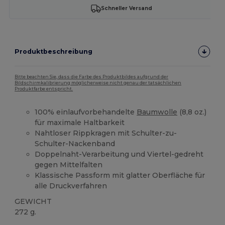
Schneller Versand
Produktbeschreibung
Bitte beachten Sie, dass die Farbe des Produktbildes aufgrund der
Bildschirmkalibrierung möglicherweise nicht genau der tatsächlichen
Produktfarbe entspricht.
100% einlaufvorbehandelte
Baumwolle
(8,8 oz.)
für maximale Haltbarkeit
Nahtloser Rippkragen mit Schulter-zu-
Schulter-Nackenband
Doppelnaht-Verarbeitung und Viertel-gedreht
gegen Mittelfalten
Klassische Passform mit glatter Oberfläche für
alle Druckverfahren
GEWICHT
272 g.