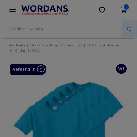
×
Wordans App
App holen
Bessere Preise in der App!
Startseite
Basic Kleidung | Accessoires
T-Shirts
Herren
Gildan 5000x5
W1
Versand in