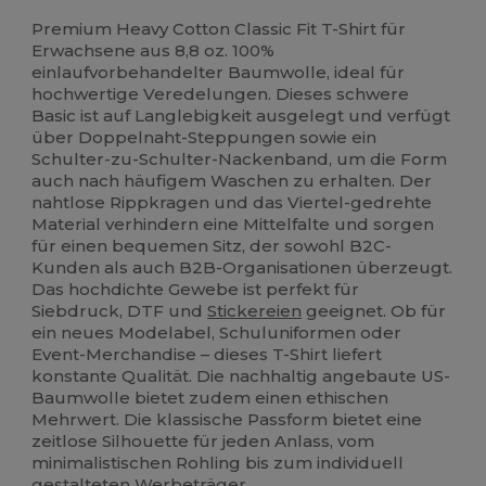
Hoher Bestand
Anpassbar
Premium Heavy Cotton Classic Fit T-Shirt für
Erwachsene aus 8,8 oz. 100%
einlaufvorbehandelter Baumwolle, ideal für
hochwertige Veredelungen. Dieses schwere
Basic ist auf Langlebigkeit ausgelegt und verfügt
über Doppelnaht-Steppungen sowie ein
Schulter-zu-Schulter-Nackenband, um die Form
auch nach häufigem Waschen zu erhalten. Der
nahtlose Rippkragen und das Viertel-gedrehte
Material verhindern eine Mittelfalte und sorgen
für einen bequemen Sitz, der sowohl B2C-
Kunden als auch B2B-Organisationen überzeugt.
Das hochdichte Gewebe ist perfekt für
Siebdruck, DTF und
Stickereien
geeignet. Ob für
ein neues Modelabel, Schuluniformen oder
Event-Merchandise – dieses T-Shirt liefert
konstante Qualität. Die nachhaltig angebaute US-
Baumwolle bietet zudem einen ethischen
Mehrwert. Die klassische Passform bietet eine
zeitlose Silhouette für jeden Anlass, vom
minimalistischen Rohling bis zum individuell
gestalteten Werbeträger.