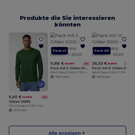
Produkte die Sie interessieren
könnten
Pack x3
Pack x10
11,88 €
35,30 €
18,48 €
61,59 €
-36%
-43%
Pack mit 3 Gildan 5000
Pack mit 10 Gildan 5000
Adult Heavy Cotton T-Shirt
Adult Heavy Cotton T-Shirt
+48 Farben
+48 Farben
6,65 €
12,90 €
-48%
Gildan GN186
Ultra Langarm T-Shirt für Herren
+21 Farben
Alle anzeigen