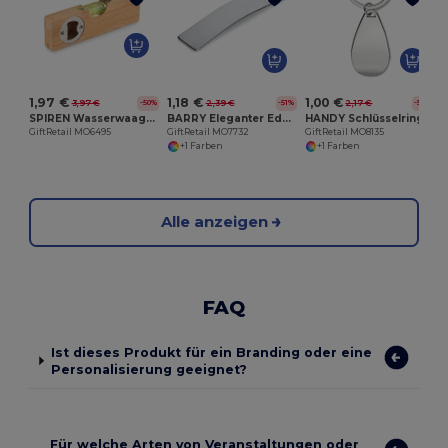
G
1,97 €
1,18 €
1,00 €
3,97 €
2,39 €
2,17 €
-50%
-51%
-54%
SPIREN Wasserwaage und Flaschenöffner
BARRY Eleganter Edelstahl Flaschenöffner mit Kurven
HANDY Schlüsselring mit Kapselheber
GiftRetail MO6495
GiftRetail MO7732
GiftRetail MO8135
+1 Farben
+1 Farben
Alle anzeigen
FAQ
Ist dieses Produkt für ein Branding oder eine
Personalisierung geeignet?
Für welche Arten von Veranstaltungen oder