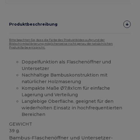
Produktbeschreibung
Bitte beachten Sie, dass die Farbe des Produktbildes aufgrund der
Bildschirmkalibrierung möglicherweise nicht genau der tatsächlichen
Produktfarbe entspricht.
Doppelfunktion als Flaschenöffner und
Untersetzer
Nachhaltige Bambuskonstruktion mit
natürlicher Holzmaserung
Kompakte Maße Ø7,8x1cm für einfache
Lagerung und Verteilung
Langlebige Oberfläche, geeignet für den
wiederholten Einsatz in hochfrequentierten
Bereichen
GEWICHT
39 g.
Bambus-Flaschenöffner und Untersetzer-