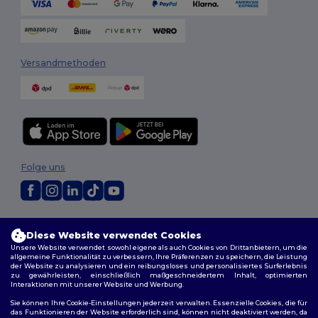
Versandmethoden
Folge uns
2026. Alle Rechte vorbehalten
Diese Website verwendet Cookies
Allgemeine Geschäftsbedingungen
|
Personalisierungsrichtlinien
|
Datenschutzbestimmungen
|
Cookie-Richtlinie
|
Site Map
Unsere Website verwendet sowohl eigene als auch Cookies von Drittanbietern, um die
allgemeine Funktionalität zu verbessern, Ihre Präferenzen zu speichern, die Leistung
der Website zu analysieren und ein reibungsloses und personalisiertes Surferlebnis
zu gewährleisten, einschließlich maßgeschneidertem Inhalt, optimierten
Berlin
|
Hamburg
|
München
|
Köln
|
Frankfurt
|
Essen
|
Dortmund
|
Interaktionen mit unserer Website und Werbung.
Stuttgart
|
Düsseldorf
|
Bremen
Sie können Ihre Cookie-Einstellungen jederzeit verwalten. Essenzielle Cookies, die für
das Funktionieren der Website erforderlich sind, können nicht deaktiviert werden, da