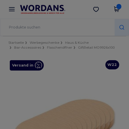
×
Wordans App
App holen
Bessere Preise in der App!
Startseite
Werbegeschenke
Haus & Küche
Bar-Accessoires
Flaschenöffner
GiftRetail MO9926x100
W22
Versand in