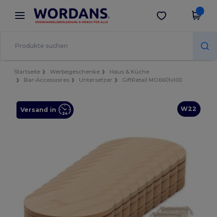
×
Wordans App
App holen
Bessere Preise in der App!
Startseite
Werbegeschenke
Haus & Küche
Bar-Accessoires
Untersetzer
GiftRetail MO6601x100
W22
Versand in