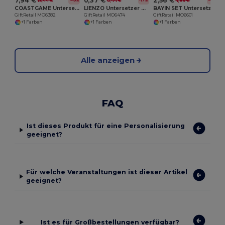
7,94 €
0,37 €
2,56 €
15,44 €
0,44 €
4,89 €
-49%
-17%
-48%
COASTGAME Untersetzer-Set mit Spielen
LIENZO Untersetzer Subli
BAYIN SET Untersetzer-Set Bambus
GiftRetail MO6382
GiftRetail MO6474
GiftRetail MO6601
+1 Farben
+1 Farben
+1 Farben
Alle anzeigen
FAQ
Ist dieses Produkt für eine Personalisierung
geeignet?
Für welche Veranstaltungen ist dieser Artikel
geeignet?
Ist es für Großbestellungen verfügbar?