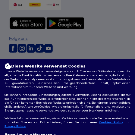
Folge uns
2026. Alle Rechte vorbehalten
Diese Website verwendet Cookies
Allgemeine Geschäftsbedingungen
|
Personalisierungsrichtlinien
|
Unsere Website verwendet sowohl eigene als auch Cookies von Drittanbietern, um die
Datenschutzbestimmungen
|
Cookie-Richtlinie
|
Site Map
allgemeine Funktionalität zu verbessern, Ihre Präferenzen zu speichern, die Leistung
der Website zu analysieren und ein reibungsloses und personalisiertes Surferlebnis
zu gewährleisten, einschließlich maßgeschneidertem Inhalt, optimierten
Berlin
|
Hamburg
|
München
|
Köln
|
Frankfurt
|
Essen
|
Dortmund
|
Interaktionen mit unserer Website und Werbung.
Stuttgart
|
Düsseldorf
|
Bremen
Sie können Ihre Cookie-Einstellungen jederzeit verwalten. Essenzielle Cookies, die für
das Funktionieren der Website erforderlich sind, können nicht deaktiviert werden, da
sie für den korrekten Betrieb der Website erforderlich sind. Sie können jedoch wählen,
ob Sie andere Arten von Cookies, wie diejenigen, die für Personalisierung, Analyse und
Zielgruppenansprache verwendet werden, zulassen oder blockieren möchten.
Weitere Informationen darüber, wie wir Cookies verwenden, wie Sie diese kontrollieren
und über Cookies von Drittanbietern, finden Sie in unserer
Cookies Policy
und
Privacy Policy
.
👋
Hallo
Bewertungspräferenzen