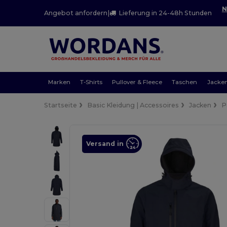
N
Angebot anfordern
|
Lieferung in 24-48h Stunden
Marken
T-Shirts
Pullover & Fleece
Taschen
Jacke
Startseite
Basic Kleidung | Accessoires
Jacken
P
Versand in