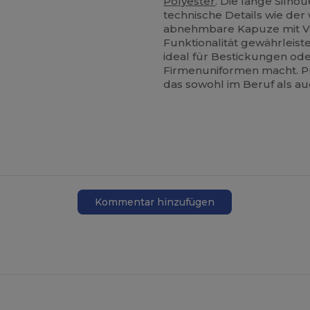
Polyester
. Die lange Silho
technische Details wie de
abnehmbare Kapuze mit Vis
Funktionalität gewährleist
ideal für Bestickungen ode
Firmenuniformen macht. Pr
das sowohl im Beruf als au
Kommentar hinzufügen