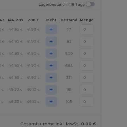
Lagerbestand in 118 Tage
143
144-287
288 +
Mehr
Bestand
Menge
+
2
44.85
41.90
77
€
€
€
+
2
44.85
41.90
92
€
€
€
+
2
44.85
41.90
800
€
€
€
+
2
44.85
41.90
668
€
€
€
+
2
44.85
41.90
331
€
€
€
+
7
49.33
46.10
151
€
€
€
+
7
49.33
46.10
105
€
€
€
Gesamtsumme inkl. MwSt.:
0.00 €