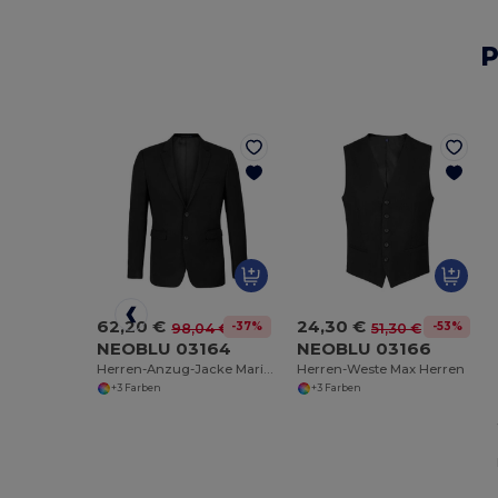
P
62,20 €
24,30 €
-37%
-53%
98,04 €
51,30 €
NEOBLU 03164
NEOBLU 03166
Herren-Anzug-Jacke Marius Men
Herren-Weste Max Herren
+3 Farben
+3 Farben