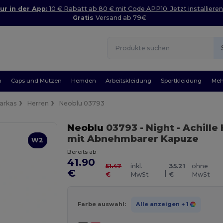
ur in der App:
10 € Rabatt ab 80 € mit Code APP10. Jetzt installieren
Gratis
Versand ab 79€
n
Caps und Mützen
Hemden
Arbeitskleidung
Sportkleidung
Meh
arkas
Herren
Neoblu 03793
Neoblu
03793
- Night
- Achille
mit Abnehmbarer Kapuze
W2
Bereits ab
41.90
51.47
inkl.
35.21
ohne
€
|
€
MwSt
€
MwSt
Farbe auswahl:
Alle anzeigen
+ 1