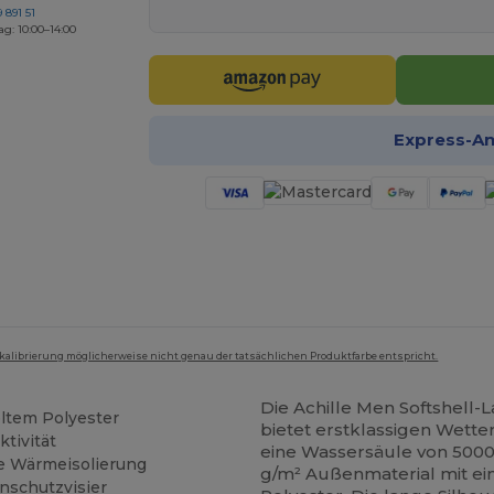
 891 51
ag: 10:00–14:00
Express-A
mkalibrierung möglicherweise nicht genau der tatsächlichen Produktfarbe entspricht.
Die Achille Men Softshell
ltem Polyester
bietet erstklassigen Wette
tivität
eine Wassersäule von 5000
le Wärmeisolierung
g/m² Außenmaterial mit e
nschutzvisier