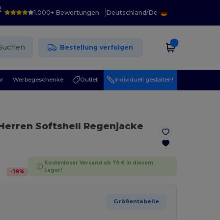
!
1.000+ Bewertungen
Deutschland
/
De
Suchen
Bestellung verfolgen
r
Werbegeschenke
Outlet
Individuell gestalten!
 Herren Softshell Regenjacke
Kostenloser Versand ab 79 € in diesem
Lager!
-
19
%
Größentabelle