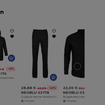
en
-41%
1 €
174
Wasserdichte gewachste Jacke für Männer Antoine Herren
28,88 €
22,00 €
-42%
-57%
49,69 €
50,88 €
NEOBLU 03178
NEOBLU 03182
Gustave Herren Komfort Chinohose mit Elastikbund
Bügelfreies Hemd für Herren Blaise Herren
+4 Farben
+4 Farben