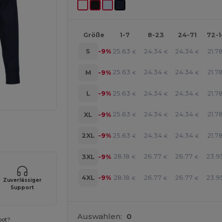
Größe
1-7
8-23
24-71
72-
25.63
24.34
24.34
21.7
S
-9%
€
€
€
25.63
24.34
24.34
21.7
M
-9%
€
€
€
25.63
24.34
24.34
21.7
L
-9%
€
€
€
25.63
24.34
24.34
21.7
XL
-9%
€
€
€
r Ihre Produkte an
25.63
24.34
24.34
21.7
2XL
-9%
€
€
€
28.18
26.77
26.77
23.9
3XL
-9%
€
€
€
28.18
26.77
26.77
23.9
4XL
-9%
€
€
€
Zuverlässiger
Support
Auswahlen:
0
bot?