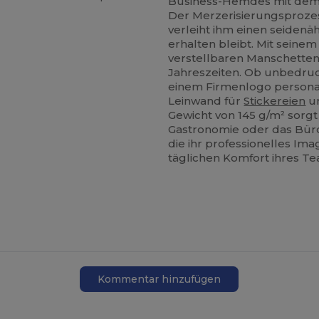
Business-Hemdes mit dem we
Der Merzerisierungsprozess
verleiht ihm einen seiden
erhalten bleibt. Mit seinem
verstellbaren Manschetten i
Jahreszeiten. Ob unbedruck
einem Firmenlogo personali
Leinwand für
Stickereien
un
Gewicht von 145 g/m² sorgt 
Gastronomie oder das Büro
die ihr professionelles I
täglichen Komfort ihres Te
Kommentar hinzufügen