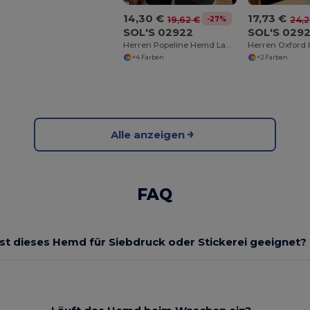
14,30 €
17,73 €
-27%
19,62 €
24,2
SOL'S 02922
SOL'S 029
Herren Popeline Hemd Langarm Baltimore Fit
+4 Farben
+2 Farben
Alle anzeigen
FAQ
Ist dieses Hemd für Siebdruck oder Stickerei geeignet?