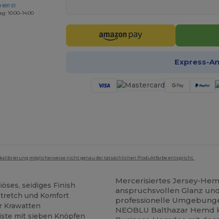
 891 51
ag: 10:00–14:00
Express-A
mkalibrierung möglicherweise nicht genau der tatsächlichen Produktfarbe entspricht.
Mercerisiertes Jersey-He
riöses, seidiges Finish
anspruchsvollen Glanz un
Stretch und Komfort
professionelle Umgebungen
ür Krawatten
NEOBLU Balthazar Hemd ko
iste mit sieben Knöpfen