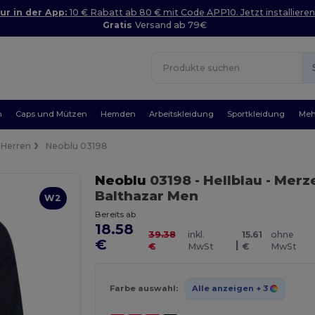
ur in der App:
10 € Rabatt ab 80 € mit Code APP10. Jetzt installieren
Gratis
Versand ab 79€
n
Caps und Mützen
Hemden
Arbeitskleidung
Sportkleidung
Meh
Herren
Neoblu 03198
Neoblu
03198
- Hellblau
- Merze
Balthazar Men
W2
Bereits ab
18.58
39.38
inkl.
15.61
ohne
€
|
€
MwSt
€
MwSt
Farbe auswahl:
Alle anzeigen
+ 3