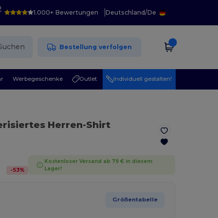
!
1.000+ Bewertungen
Deutschland
/
De
Suchen
Bestellung verfolgen
r
Werbegeschenke
Outlet
Individuell gestalten!
risiertes Herren-Shirt
Kostenloser Versand ab 79 € in diesem
Lager!
-
53
%
Größentabelle