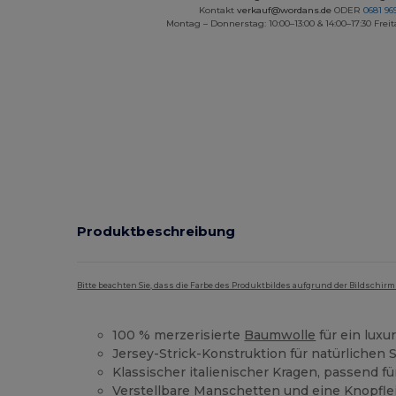
Kontakt
verkauf@wordans.de
ODER
0681 969
Montag – Donnerstag: 10:00–13:00 & 14:00–17:30 Freit
Produktbeschreibung
Bitte beachten Sie, dass die Farbe des Produktbildes aufgrund der Bildschir
100 % merzerisierte
Baumwolle
für ein luxu
Jersey-Strick-Konstruktion für natürlichen 
Klassischer italienischer Kragen, passend f
Verstellbare Manschetten und eine Knopfle