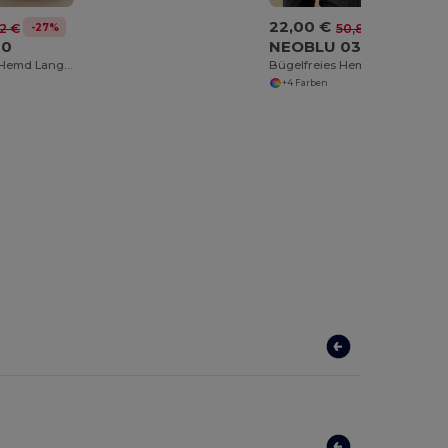
22,00 €
-27%
-57%
2 €
50,88 €
20
NEOBLU 03182
Herren Oxford Hemd Langarm Boston Fit
Bügelfreies Hemd für Herren Blaise Herren
+4 Farben