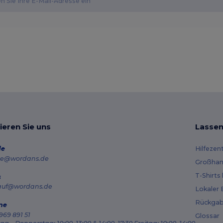
ieren Sie uns
Lassen
de
Hilfezen
e@wordans.de
Großhan
T-Shirts
s
auf@wordans.de
Lokaler 
Rückgab
ne
969 891 51
Glossar