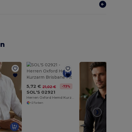
en
5,72 €
-73%
21,02 €
SOL'S 02921
Herren Oxford Hemd Kurzarm Brisbane Fit
+2 Farben