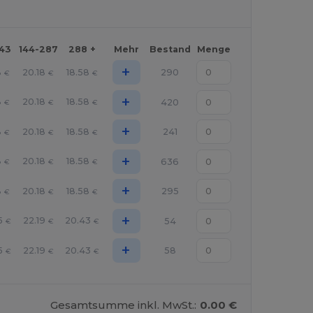
143
144-287
288 +
Mehr
Bestand
Menge
+
8
20.18
18.58
290
€
€
€
+
8
20.18
18.58
420
€
€
€
+
8
20.18
18.58
241
€
€
€
+
8
20.18
18.58
636
€
€
€
+
8
20.18
18.58
295
€
€
€
+
5
22.19
20.43
54
€
€
€
+
5
22.19
20.43
58
€
€
€
Gesamtsumme inkl. MwSt.:
0.00 €