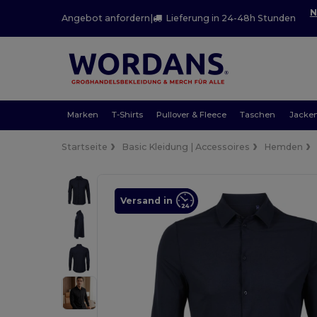
N
Angebot anfordern
|
Lieferung in 24-48h Stunden
Marken
T-Shirts
Pullover & Fleece
Taschen
Jacke
Startseite
Basic Kleidung | Accessoires
Hemden
Versand in