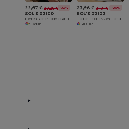
22,67 €
23,98 €
-23%
-23%
29,29 €
31,01 €
SOL'S 02100
SOL'S 02102
Herren Denim Hemd Langarm Barry
Herren FischgrÄten Hemd Langarm Brody
+1 Farben
+2 Farben