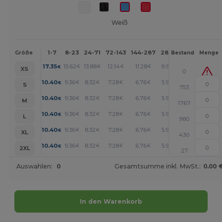
Weiß
1-7
8-23
24-71
72-143
144-287
288 +
Mehr
Größe
Bestand
Menge
+
17.35
15.62
13.88
12.14
11.28
9.98
€
€
€
€
€
€
XS
0
+
10.40
9.36
8.32
7.28
6.76
5.98
€
€
€
€
€
€
S
753
+
10.40
9.36
8.32
7.28
6.76
5.98
€
€
€
€
€
€
M
1767
+
10.40
9.36
8.32
7.28
6.76
5.98
€
€
€
€
€
€
L
980
+
10.40
9.36
8.32
7.28
6.76
5.98
€
€
€
€
€
€
XL
430
+
10.40
9.36
8.32
7.28
6.76
5.98
€
€
€
€
€
€
2XL
27
Auswahlen:
0
Gesamtsumme inkl. MwSt.:
0.00 
In den Warenkorb