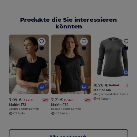
Produkte die Sie interessieren
könnten
M
D
10,78 €
21,62 €
-50%
Malfini 416
Merger Sweatshirt Damen
+8 Farben
7,09 €
7,71 €
13,22 €
13,46 €
-46%
-43%
Malfini 172
Malfini 174
Origin T-shirt Damen
Native T-shirt Damen
+15 Farben
+15 Farben
Alle anzeigen