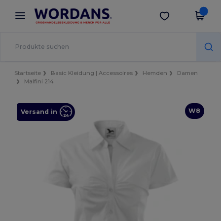
×
Wordans App
App holen
Bessere Preise in der App!
Startseite
Basic Kleidung | Accessoires
Hemden
Damen
Malfini 214
W8
Versand in