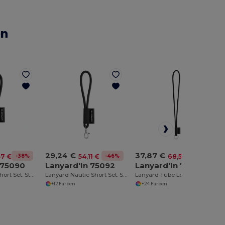
en
29,24 €
37,87 €
-38%
-46%
-45%
37 €
54,11 €
68,51 €
 75090
Lanyard'In 75092
Lanyard'In 75093
Lanyard Tube Short Set. Standardmodelle
Lanyard Nautic Short Set. Standardmodelle
Lanyard Tube Long Set I. Standardmodelle
+12 Farben
+24 Farben