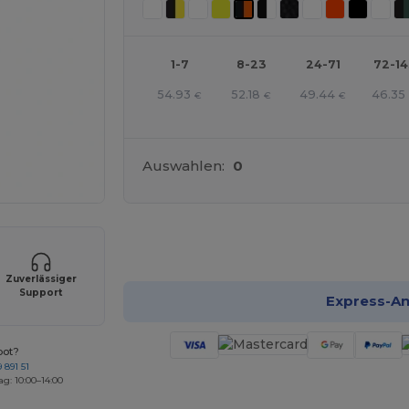
1-7
8-23
24-71
72-1
54.93
52.18
49.44
46.35
€
€
€
Auswahlen:
0
Jetzt
Zuverlässiger
Support
Express-A
bot?
 891 51
ag: 10:00–14:00