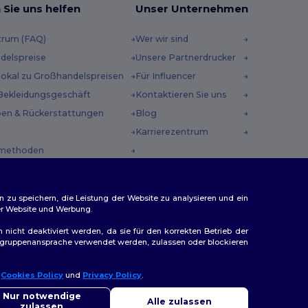
 Sie uns helfen
Unser Unternehmen
trum (FAQ)
Wer wir sind
delspreise
Unsere Partnerdrucker
 lokal zu Großhandelspreisen
Für Influencer
Bekleidungsgeschäft
Kontaktieren Sie uns
en & Rückerstattungen
Blog
Karrierezentrum
methoden
incodes
n zu speichern, die Leistung der Website zu analysieren und ein
rer Website und Werbung.
n nicht deaktiviert werden, da sie für den korrekten Betrieb der
Zielgruppenansprache verwendet werden, zulassen oder blockieren
ap
r
Cookies Policy
und
Privacy Policy
.
llo
Sie Fragen oder Bedenken haben, können Sie uns jederzeit
Nur notwendige
Alle zulassen
ktieren. Unser Chatbot ist hier, um Ihnen zu helfen.
zulassen