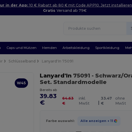
ur in der App:
10 € Rabatt ab 80 € mit Code APP10. Jetzt installieren
Gratis
Versand ab 79€
n
Caps und Mützen
Hemden
Arbeitskleidung
Sportkleidung
Meh
ör
Schlüsselband
Lanyard'In 75091
Lanyard'In
75091
- Schwarz/O
Set. Standardmodelle
W45
Bereits ab
39.83
64.63
inkl.
33.47
ohne
€
|
€
MwSt
€
MwSt
Farbe auswahl:
Alle anzeigen
+ 11