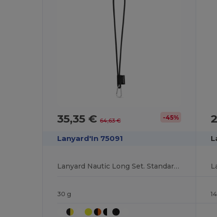
35,35 €
-45%
64,63 €
Lanyard'In 75091
L
Lanyard Nautic Long Set. Standardmodelle
30 g
14