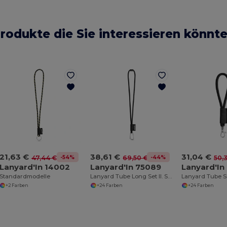
rodukte die Sie interessieren könnt
21,63 €
38,61 €
31,04 €
-54%
-44%
47,44 €
69,50 €
50,
Lanyard'In 14002
Lanyard'In 75089
Lanyard'In
Standardmodelle
Lanyard Tube Long Set II. Standardmodelle
+2 Farben
+24 Farben
+24 Farben