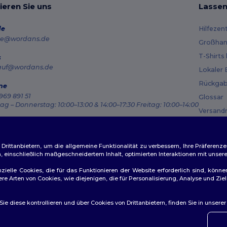
ieren Sie uns
Lassen
de
Hilfezen
e@wordans.de
Großhan
T-Shirts
s
auf@wordans.de
Lokaler 
Rückgab
ne
969 891 51
Glossar
g – Donnerstag: 10:00–13:00 & 14:00–17:30 Freitag: 10:00–14:00
Versand
ragsverfolgung
Gutsche
ittanbietern, um die allgemeine Funktionalität zu verbessern, Ihre Präferenze
n, einschließlich maßgeschneidertem Inhalt, optimierten Interaktionen mit unse
zielle Cookies, die für das Funktionieren der Website erforderlich sind, könne
dere Arten von Cookies, wie diejenigen, die für Personalisierung, Analyse und 
ichtlinien
|
Datenschutzbestimmungen
|
Cookie-Richtlinie
|
Site M
e diese kontrollieren und über Cookies von Drittanbietern, finden Sie in unsere
👋
Ha
Wenn 
konta