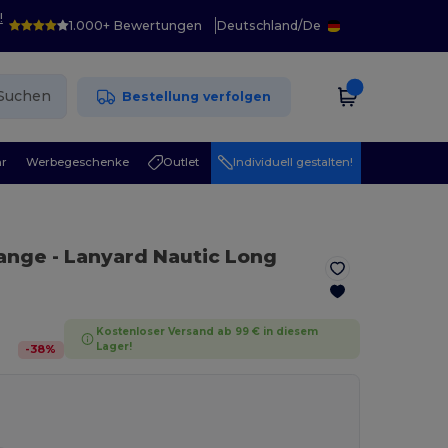
!
1.000+ Bewertungen
Deutschland
/
De
Suchen
Bestellung verfolgen
r
Werbegeschenke
Outlet
Individuell gestalten!
range
- Lanyard Nautic Long
Kostenloser Versand ab 99 € in diesem
Lager!
-
38
%