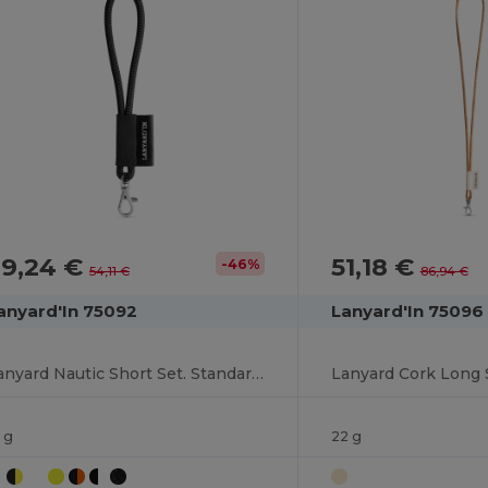
29,24 €
51,18 €
-46%
54,11 €
86,94 €
anyard'In 75092
Lanyard'In 75096
Lanyard Nautic Short Set. Standardmodelle
 g
22 g