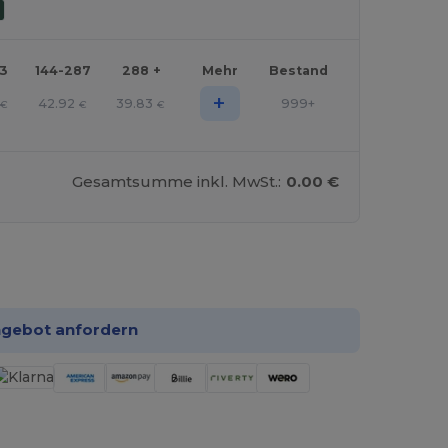
43
144-287
288 +
Mehr
Bestand
+
42.92
39.83
999+
€
€
€
Gesamtsumme inkl. MwSt.:
0.00 €
 konfigurieren!
ngebot anfordern