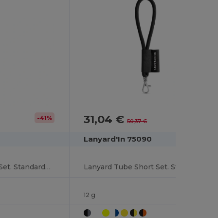
31,04 €
-41%
-38%
50,37 €
Lanyard'In 75090
Lanyard Cork Long Set. Standardmodelle
Lanyard Tube Short Set. Standardmodelle
12 g