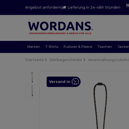
N
Angebot anfordern
|
Lieferung in 24-48h Stunden
Marken
T-Shirts
Pullover & Fleece
Taschen
Jacke
Startseite
Werbegeschenke
Veranstaltungszubeh
Versand in