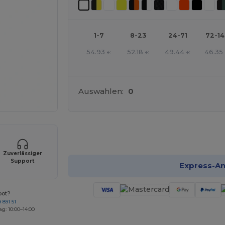
1-7
8-23
24-71
72-1
54.93
52.18
49.44
46.35
€
€
€
Auswahlen:
0
Jetzt
Zuverlässiger
Support
Express-A
bot?
 891 51
ag: 10:00–14:00