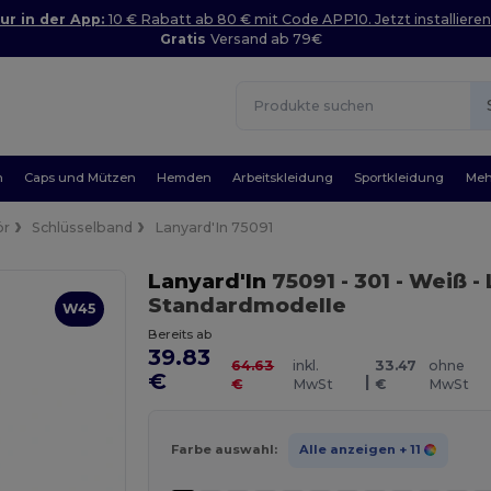
ur in der App:
10 € Rabatt ab 80 € mit Code APP10. Jetzt installieren
Gratis
Versand ab 79€
n
Caps und Mützen
Hemden
Arbeitskleidung
Sportkleidung
Meh
ör
Schlüsselband
Lanyard'In 75091
Lanyard'In
75091
- 301 - Weiß
- 
Standardmodelle
W45
Bereits ab
39.83
64.63
inkl.
33.47
ohne
€
|
€
MwSt
€
MwSt
Farbe auswahl:
Alle anzeigen
+ 11