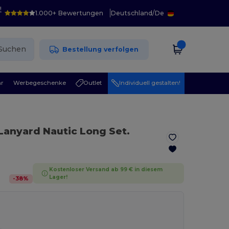
!
1.000+ Bewertungen
Deutschland
/
De
Suchen
Bestellung verfolgen
r
Werbegeschenke
Outlet
Individuell gestalten!
Lanyard Nautic Long Set.
Kostenloser Versand ab 99 € in diesem
Lager!
-
38
%