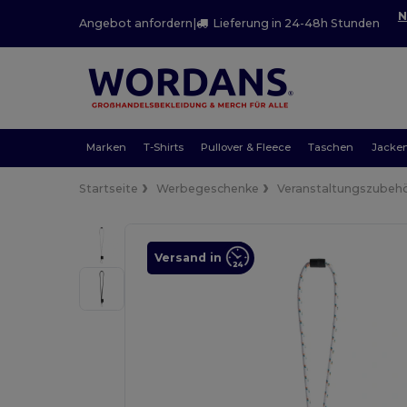
N
Angebot anfordern
|
Lieferung in 24-48h Stunden
Marken
T-Shirts
Pullover & Fleece
Taschen
Jacke
Startseite
Werbegeschenke
Veranstaltungszubeh
Versand in