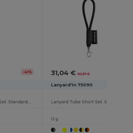
31,04 €
-41%
-38%
50,37 €
Lanyard'In 75090
Lanyard Cork Long Set. Standardmodelle
Lanyard Tube Short Set. Standardmodelle
12 g