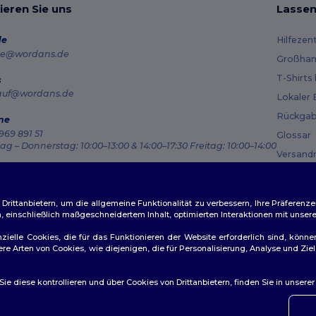
ieren Sie uns
Lassen
de
Hilfezen
e@wordans.de
Großhan
T-Shirts
s
auf@wordans.de
Lokaler 
Rückgab
ne
969 891 51
Glossar
g – Donnerstag: 10:00–13:00 & 14:00–17:30 Freitag: 10:00–14:00
Versand
ragsverfolgung
Gutsche
ittanbietern, um die allgemeine Funktionalität zu verbessern, Ihre Präferenze
n, einschließlich maßgeschneidertem Inhalt, optimierten Interaktionen mit unse
zielle Cookies, die für das Funktionieren der Website erforderlich sind, könne
dere Arten von Cookies, wie diejenigen, die für Personalisierung, Analyse und 
ichtlinien
|
Datenschutzbestimmungen
|
Cookie-Richtlinie
|
Site M
e diese kontrollieren und über Cookies von Drittanbietern, finden Sie in unsere
👋
Ha
Wenn 
konta