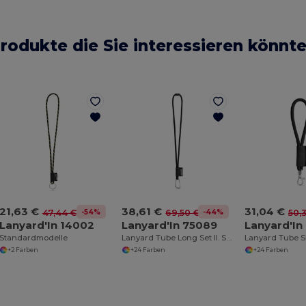
rodukte die Sie interessieren könnt
21,63 €
38,61 €
31,04 €
-54%
-44%
47,44 €
69,50 €
50,
Lanyard'In 14002
Lanyard'In 75089
Lanyard'In
Standardmodelle
Lanyard Tube Long Set II. Standardmodelle
+2 Farben
+24 Farben
+24 Farben