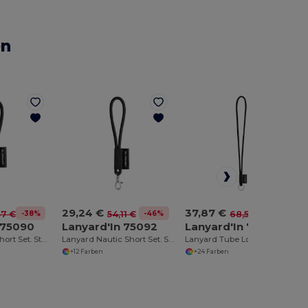
en
29,24 €
37,87 €
-38%
-46%
-45%
37 €
54,11 €
68,51 €
 75090
Lanyard'In 75092
Lanyard'In 75093
Lanyard Tube Short Set. Standardmodelle
Lanyard Nautic Short Set. Standardmodelle
Lanyard Tube Long Set I. Standardmodelle
+12 Farben
+24 Farben