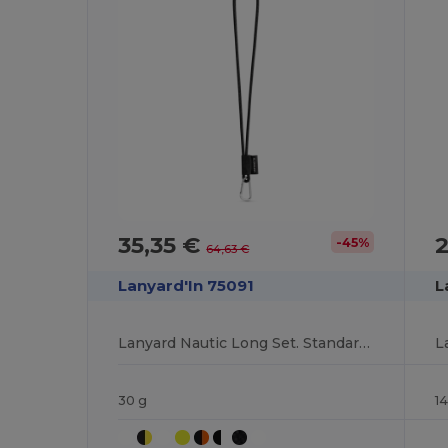
35,35 €
-45%
64,63 €
Lanyard'In 75091
L
Lanyard Nautic Long Set. Standardmodelle
30 g
14