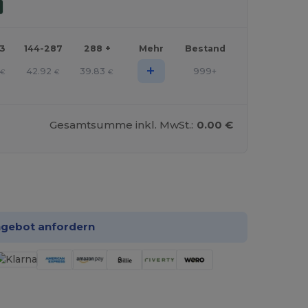
43
144-287
288 +
Mehr
Bestand
+
42.92
39.83
999+
€
€
€
Gesamtsumme inkl. MwSt.:
0.00 €
 konfigurieren!
ngebot anfordern