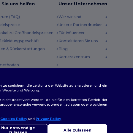
 Sie uns helfen
Unser Unternehmen
trum (FAQ)
Wer wir sind
delspreise
Unsere Partnerdrucker
 lokal zu Großhandelspreisen
Für Influencer
Bekleidungsgeschäft
Kontaktieren Sie uns
en & Rückerstattungen
Blog
Karrierezentrum
methoden
incodes
n zu speichern, die Leistung der Website zu analysieren und ein
rer Website und Werbung.
n nicht deaktiviert werden, da sie für den korrekten Betrieb der
Zielgruppenansprache verwendet werden, zulassen oder blockieren
ap
r
Cookies Policy
und
Privacy Policy
.
llo
Sie Fragen oder Bedenken haben, können Sie uns jederzeit
Nur notwendige
Alle zulassen
ktieren. Unser Chatbot ist hier, um Ihnen zu helfen.
zulassen