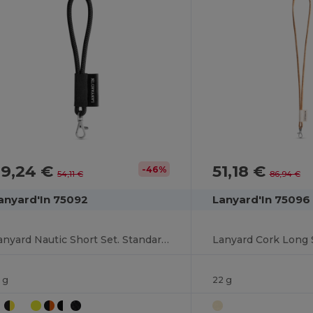
29,24 €
51,18 €
-46%
54,11 €
86,94 €
anyard'In 75092
Lanyard'In 75096
Lanyard Nautic Short Set. Standardmodelle
 g
22 g