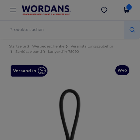
×
Wordans App
App holen
Bessere Preise in der App!
Startseite
Werbegeschenke
Veranstaltungszubehör
Schlüsselband
Lanyard'In 75090
W45
Versand in