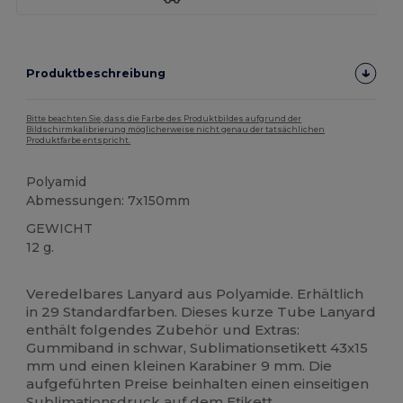
Produktbeschreibung
Bitte beachten Sie, dass die Farbe des Produktbildes aufgrund der
Bildschirmkalibrierung möglicherweise nicht genau der tatsächlichen
Produktfarbe entspricht.
Polyamid
Abmessungen: 7x150mm
GEWICHT
12 g.
Hoher Bestand
Veredelbares Lanyard aus Polyamide. Erhältlich
in 29 Standardfarben. Dieses kurze Tube Lanyard
enthält folgendes Zubehör und Extras:
Gummiband in schwar, Sublimationsetikett 43x15
mm und einen kleinen Karabiner 9 mm. Die
aufgeführten Preise beinhalten einen einseitigen
Sublimationsdruck
auf dem Etikett