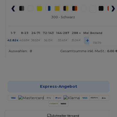
300 - Schwarz
1-7
8-23
24-71
72-143
144-287
288 +
Mehr
Bestand
+
42.82
40.68
38.53
36.13
33.45
31.04
€
€
€
€
€
€
13679
Auswahlen:
0
Gesamtsumme inkl. MwSt.:
0.00 
Jetzt konfigurieren!
Express-Angebot
Schneller Versand