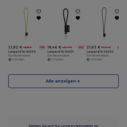
21,82 €
18,46 €
21,63 €
48,31 €
40,47 €
47,44 €
-55%
-54%
-54%
Lanyard'In 14000
Lanyard'In 14001
Lanyard'In 14002
Standardmodelle
Standardmodelle
Standardmodelle
+2 Farben
+2 Farben
+2 Farben
Alle anzeigen
Melden Sie sich für unseren Newsletter an