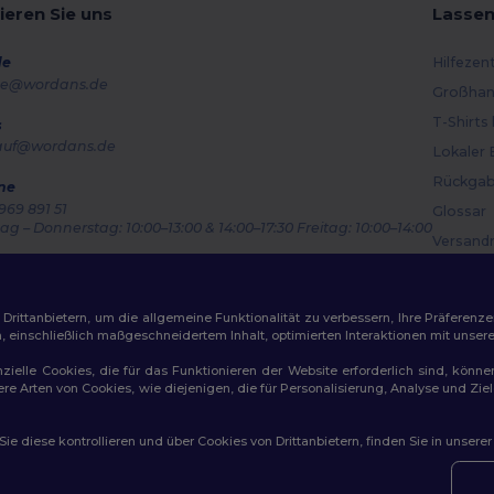
ieren Sie uns
Lassen
de
Hilfezen
e@wordans.de
Großhan
T-Shirts
s
auf@wordans.de
Lokaler 
Rückgab
ne
969 891 51
Glossar
g – Donnerstag: 10:00–13:00 & 14:00–17:30 Freitag: 10:00–14:00
Versand
ragsverfolgung
Gutsche
ittanbietern, um die allgemeine Funktionalität zu verbessern, Ihre Präferenze
n, einschließlich maßgeschneidertem Inhalt, optimierten Interaktionen mit unse
zielle Cookies, die für das Funktionieren der Website erforderlich sind, könne
dere Arten von Cookies, wie diejenigen, die für Personalisierung, Analyse und 
ichtlinien
|
Datenschutzbestimmungen
|
Cookie-Richtlinie
|
Site M
e diese kontrollieren und über Cookies von Drittanbietern, finden Sie in unsere
👋
Ha
Wenn 
konta