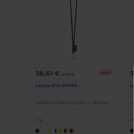
38,61 €
3
-44%
69,50 €
Lanyard'In 75089
L
Lanyard Tube Long Set II. Standardmodelle
21 g
19