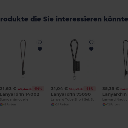
rodukte die Sie interessieren könnt
21,63 €
31,04 €
35,35 €
-54%
-38%
47,44 €
50,37 €
64,
Lanyard'In 14002
Lanyard'In 75090
Lanyard'In
Standardmodelle
Lanyard Tube Short Set. Standardmodelle
+2 Farben
+24 Farben
+12 Farben