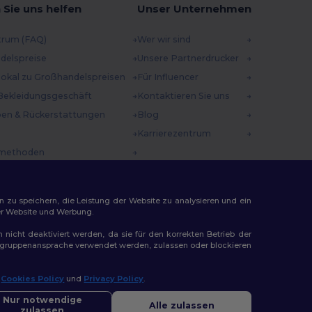
 Sie uns helfen
Unser Unternehmen
trum (FAQ)
Wer wir sind
delspreise
Unsere Partnerdrucker
 lokal zu Großhandelspreisen
Für Influencer
Bekleidungsgeschäft
Kontaktieren Sie uns
en & Rückerstattungen
Blog
Karrierezentrum
methoden
incodes
n zu speichern, die Leistung der Website zu analysieren und ein
rer Website und Werbung.
n nicht deaktiviert werden, da sie für den korrekten Betrieb der
Zielgruppenansprache verwendet werden, zulassen oder blockieren
ap
r
Cookies Policy
und
Privacy Policy
.
llo
Sie Fragen oder Bedenken haben, können Sie uns jederzeit
Nur notwendige
Alle zulassen
ktieren. Unser Chatbot ist hier, um Ihnen zu helfen.
zulassen