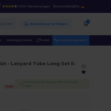
!
1.000+ Bewertungen
Deutschland
/
De
Suchen
Bestellung verfolgen
r
Werbegeschenke
Outlet
Individuell gestalten!
rün
- Lanyard Tube Long Set II.
Kostenloser Versand ab 99 € in diesem
Lager!
-
44
%