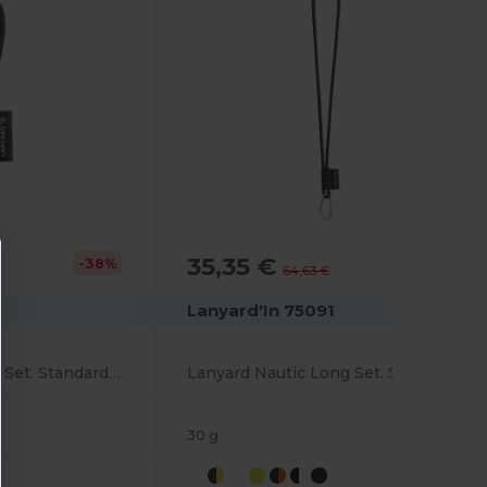
35,35 €
-38%
-45%
64,63 €
Lanyard'In 75091
Lanyard Tube Short Set. Standardmodelle
Lanyard Nautic Long Set. Standardmodelle
30 g