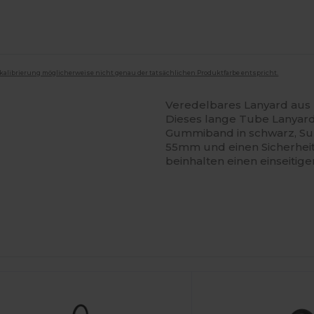
mkalibrierung möglicherweise nicht genau der tatsächlichen Produktfarbe entspricht.
Veredelbares Lanyard aus P
Dieses lange Tube Lanyard
Gummiband in schwarz, Su
55mm und einen Sicherheit
beinhalten einen einseitig