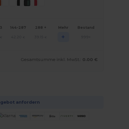
43
144-287
288 +
Mehr
Bestand
+
42.20
39.15
999+
€
€
€
Gesamtsumme inkl. MwSt.:
0.00 €
 konfigurieren!
ngebot anfordern