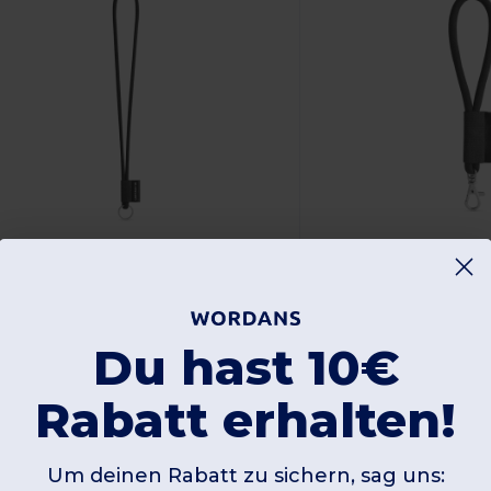
7,87 €
31,04 €
-45%
68,51 €
50,37 €
anyard'In 75093
Lanyard'In 75090
Du hast 10€
Lanyard Tube Long Set I. Standardmodelle
Rabatt erhalten!
 g
12 g
Um deinen Rabatt zu sichern, sag uns: