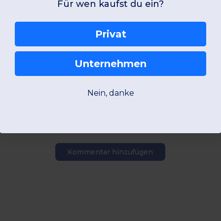
Für wen kaufst du ein?
+16 Farben
+16 Farben
Unique
Unique
Privat
W45
Portugal
W45
Portugal
Unternehmen
Produktansicht
Produkta
Nein, danke
Kommentar hinzufügen