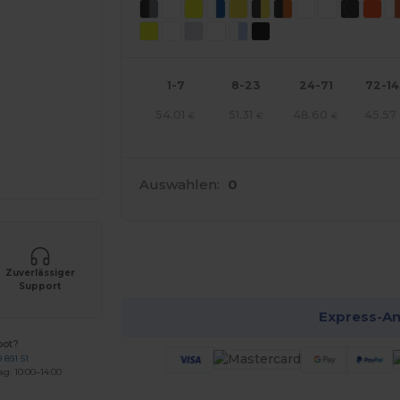
1-7
8-23
24-71
72-1
54.01
51.31
48.60
45.57
€
€
€
Auswahlen:
0
Jetzt
Zuverlässiger
Support
Express-A
bot?
 891 51
ag: 10:00–14:00