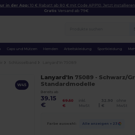
ur in der App:
10 € Rabatt ab 80 € mit Code APP10. Jetzt installieren
Gratis
Versand ab 79€
n
Caps und Mützen
Hemden
Arbeitskleidung
Sportkleidung
Meh
ör
Schlüsselband
Lanyard'In 75089
Lanyard'In
75089
- Schwarz/G
Standardmodelle
W45
Bereits ab
39.15
69.50
inkl.
32.90
ohne
€
|
€
MwSt
€
MwSt
Farbe auswahl:
Alle anzeigen
+ 23