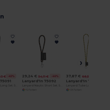
en
29,24 €
37,87 €
-45%
-46%
-45%
63 €
54,11 €
68,51 €
 75091
Lanyard'In 75092
Lanyard'In 75093
Lanyard Nautic Long Set. Standardmodelle
Lanyard Nautic Short Set. Standardmodelle
Lanyard Tube Long Set I. Standardmodelle
+12 Farben
+24 Farben