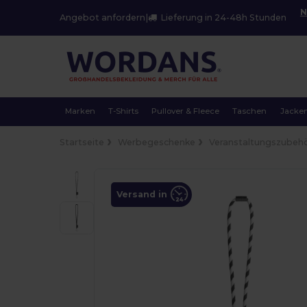
N
Angebot anfordern
|
Lieferung in 24-48h Stunden
Marken
T-Shirts
Pullover & Fleece
Taschen
Jacke
Startseite
Werbegeschenke
Veranstaltungszubeh
Versand in