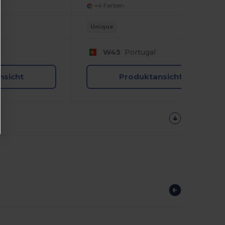
+4 Farben
Unique
W45
Portugal
nsicht
Produktansicht