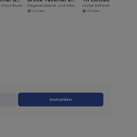
e Chine Bluse
Elegante Abend- und Arbeitskleid Neptune
Gürtel-Softshell-Jacke für Damen
+2 Farben
+9 Farben
Anmelden