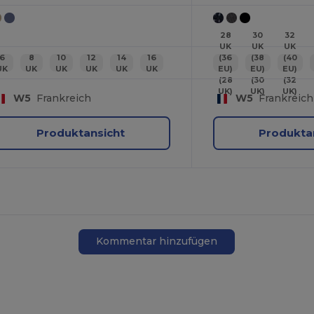
28
30
32
UK
UK
UK
6
8
10
12
14
16
(36
(38
(40
UK
UK
UK
UK
UK
UK
EU)
EU)
EU)
(28
(30
(32
UK)
UK)
UK)
W5
Frankreich
W5
Frankreich
Produktansicht
Produkta
Kommentar hinzufügen