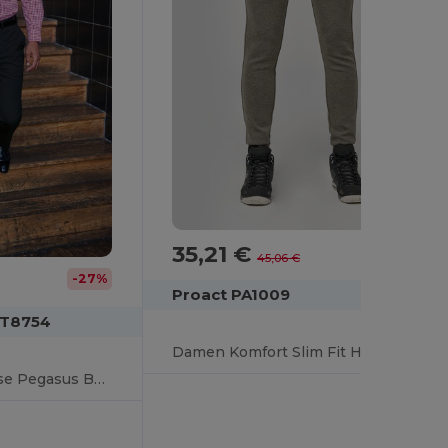
35,21 €
-22%
45,06 €
-27%
Proact PA1009
BT8754
Damen Komfort Slim Fit Hose mit Elastikbund
Elegante Herrenhose Pegasus BT8754