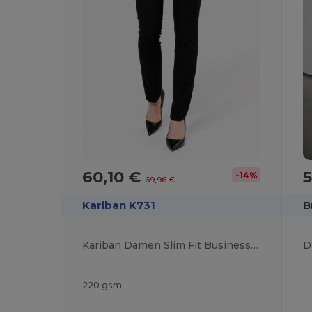
60,10 €
5
-14%
69,96 €
Kariban K731
B
Kariban Damen Slim Fit Businesshose K731
D
220 gsm