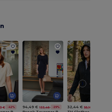
en
94,49 €
32,44 €
-42%
-29%
-41%
13 €
133,46 €
55,10 €
Brook Taverner BT2265
Brook Taverner BT2287
TH Clothes 30181