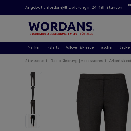
N
Angebot anfordern
|
Lieferung in 24-48h Stunden
Marken
T-Shirts
Pullover & Fleece
Taschen
Jacke
Startseite
Basic Kleidung | Accessoires
Arbeitsklei