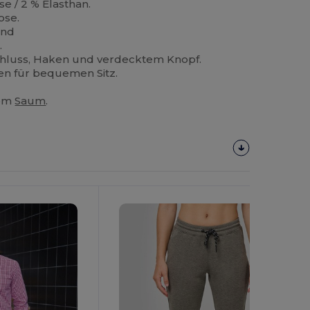
se / 2 % Elasthan.
ose.
und
.
chluss, Haken und verdecktem Knopf.
n für bequemen Sitz.
rem
Saum
.