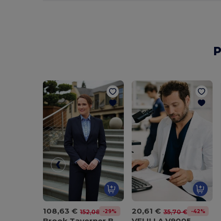
P
108,63 €
20,61 €
-29%
-42%
152,08 €
35,70 €
Brook Taverner BT2255
VELILLA V9005