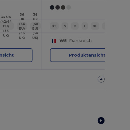
36
38
34 UK
UK
UK
(42/44
(46
(48
EU)
XS
S
M
L
XL
2XL
EU)
EU)
(34
(36
(38
UK)
UK)
UK)
W5
Frankreich
nsicht
Produktansicht