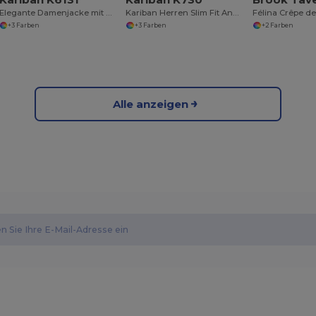
Elegante Damenjacke mit Knopfdetails
Kariban Herren Slim Fit Anzughose K730
Félina Crêpe d
+3 Farben
+3 Farben
+2 Farben
Alle anzeigen