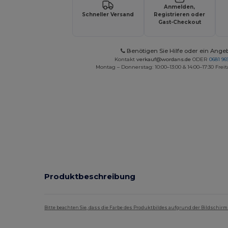
Anmelden,
Schneller Versand
Registrieren oder
Gast-Checkout
Benötigen Sie Hilfe oder ein Ange
Kontakt
verkauf@wordans.de
ODER
0681 969
Montag – Donnerstag: 10:00–13:00 & 14:00–17:30 Freit
Produktbeschreibung
Bitte beachten Sie, dass die Farbe des Produktbildes aufgrund der Bildschir