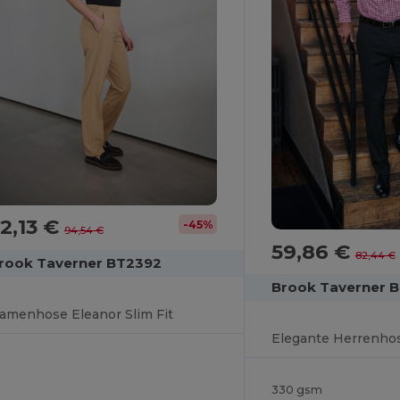
2,13 €
-45%
94,54 €
59,86 €
82,44 €
rook Taverner BT2392
Brook Taverner 
amenhose Eleanor Slim Fit
330 gsm