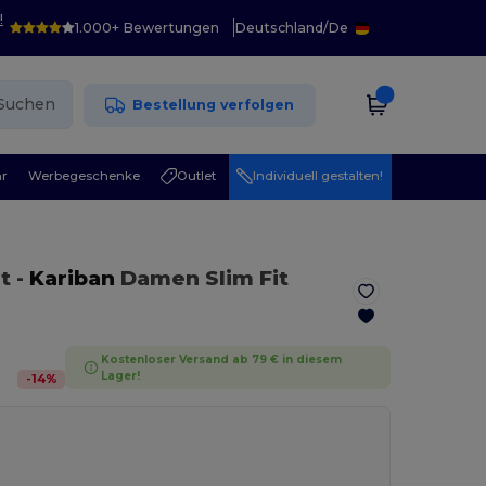
!
1.000+ Bewertungen
Deutschland
/
De
Suchen
Bestellung verfolgen
r
Werbegeschenke
Outlet
Individuell gestalten!
t
-
Kariban
Damen Slim Fit
Kostenloser Versand ab 79 € in diesem
Lager!
-
14
%