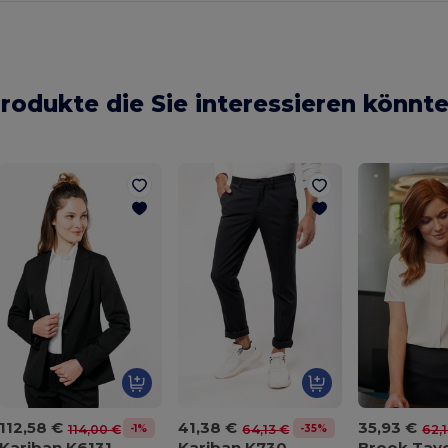
rodukte die Sie interessieren könnt
112,58 €
41,38 €
35,93 €
-1%
-35%
114,00 €
64,13 €
62,
Kariban K6131
Kariban K730