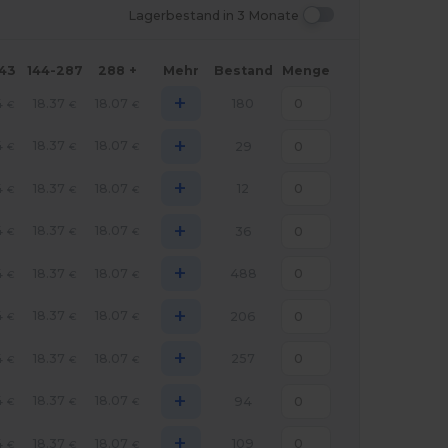
Lagerbestand in 3 Monate
143
144-287
288 +
Mehr
Bestand
Menge
+
4
18.37
18.07
180
€
€
€
+
4
18.37
18.07
29
€
€
€
+
4
18.37
18.07
12
€
€
€
+
4
18.37
18.07
36
€
€
€
+
4
18.37
18.07
488
€
€
€
+
4
18.37
18.07
206
€
€
€
+
4
18.37
18.07
257
€
€
€
+
4
18.37
18.07
94
€
€
€
+
4
18.37
18.07
109
€
€
€