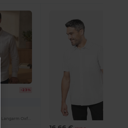
-23%
Pflegeleicht Herren Langarm Oxford Hemd
16,66 €
-28%