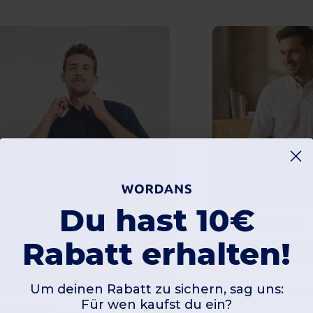
Du hast 10€
21,96 €
28,55 €
Rabatt erhalten!
Kariban K533
Um deinen Rabatt zu sichern, sag uns:
Für wen kaufst du ein?
6,49 €
-45%