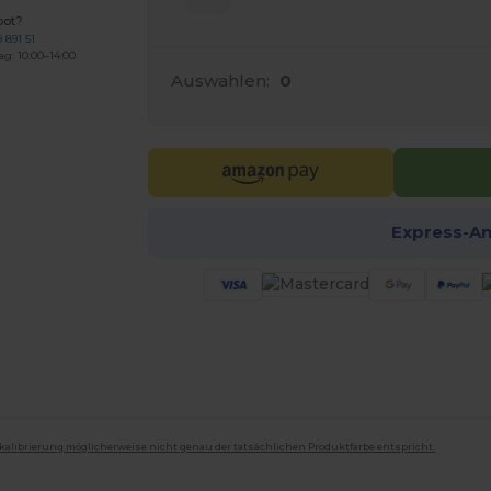
bot?
 891 51
ag: 10:00–14:00
Auswahlen:
0
Express-A
mkalibrierung möglicherweise nicht genau der tatsächlichen Produktfarbe entspricht.