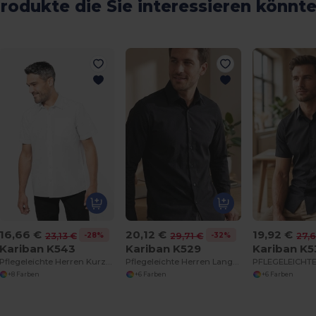
rodukte die Sie interessieren könnt
16,66 €
20,12 €
19,92 €
-28%
-32%
23,13 €
29,71 €
27,
Kariban K543
Kariban K529
Kariban K5
Pflegeleichte Herren Kurzarm Hemd Popeline
Pflegeleichte Herren Langarm Hemd Stretch
+8 Farben
+6 Farben
+6 Farben