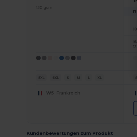
130 gsm
R
B
1
5XL
6XL
S
M
L
XL
W5
Frankreich
Kundenbewertungen zum Produkt