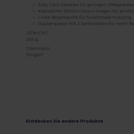
Easy Care Gewebe für geringen Pflegeaufw
Klassischer Button-Down-Kragen für profes
Linke Brusttasche für funktionale Nutzung
Rückenpasse mit 2 Seitenfalten für mehr B
GEWICHT
265 g.
Grammatur
130g/m²
Entdecken Sie andere Produkte