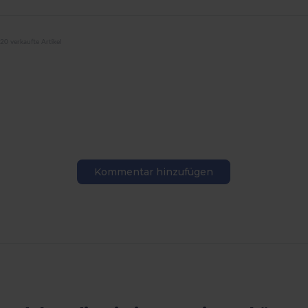
20 verkaufte Artikel
Kommentar hinzufügen