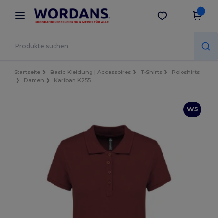
×
Wordans App
App holen
Bessere Preise in der App!
Startseite
Basic Kleidung | Accessoires
T-Shirts
Poloshirts
Damen
Kariban K255
W5