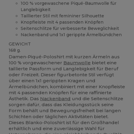
100 % vorgewaschene Piqué-Baumwolle für
Langlebigkeit
Taillierter Stil mit femininer Silhouette
Knopfleiste mit 4 passenden Knöpfen
Seitenschlitze für verbesserte Beweglichkeit
Nackenband und 1x1 gerippte Ärmelbündchen
GEWICHT
168 g.
Damen-Piqué-Poloshirt mit kurzen Ärmeln aus
100 % vorgewaschener
Baumwolle
bietet eine
taillierte Passform und Langlebigkeit für Beruf
oder Freizeit. Dieser figurbetonte Stil verfügt
über einen 1x1 gerippten Kragen und
Ärmelbündchen, kombiniert mit einer Knopfleiste
mit 4 passenden Knöpfen für eine raffinierte
Ästhetik. Das
Nackenband
und die Seitenschlitze
sorgen dafür, dass das Kleidungsstück seine
Form behält und Bewegungsfreiheit bei langen
Schichten oder täglichen Aktivitäten bietet.
Dieses Blanko-Poloshirt ist für den Großhandel
erhältlich und eine zuverlässige Wahl für