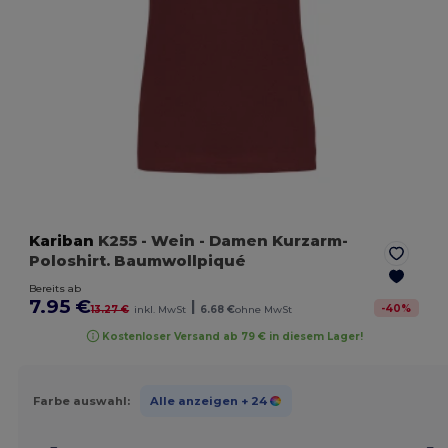
Kariban
K255
- Wein
- Damen Kurzarm-
Poloshirt. Baumwollpiqué
Bereits ab
7.95 €
|
-
40
%
13.27 €
inkl. MwSt
6.68 €
ohne MwSt
Kostenloser Versand ab 79 € in diesem Lager!
Farbe auswahl:
Alle anzeigen
+ 24