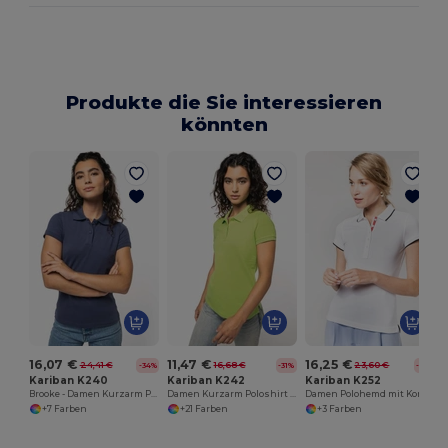
Produkte die Sie interessieren
könnten
16,07 €
11,47 €
16,25 €
24,41 €
16,68 €
23,60 €
-34%
-31%
-31%
Kariban K240
Kariban K242
Kariban K252
Brooke - Damen Kurzarm Poloshirt
Damen Kurzarm Poloshirt Pique
Damen Polohemd mit Kontrastdetails und Knopfleiste
+7 Farben
+21 Farben
+3 Farben