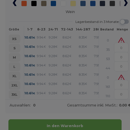
Wein
Lagerbestand in 3 Monate
1-7
8-23
24-71
72-143
144-287
288 +
Mehr
Größe
Bestand
Menge
+
10.61
9.94
9.28
8.62
8.35
7.95
€
€
€
€
€
€
XS
0
+
10.61
9.94
9.28
8.62
8.35
7.95
€
€
€
€
€
€
S
35
+
10.61
9.94
9.28
8.62
8.35
7.95
€
€
€
€
€
€
M
53
+
10.61
9.94
9.28
8.62
8.35
7.95
€
€
€
€
€
€
L
44
+
10.61
9.94
9.28
8.62
8.35
7.95
€
€
€
€
€
€
XL
0
+
10.61
9.94
9.28
8.62
8.35
7.95
€
€
€
€
€
€
2XL
161
+
10.61
9.94
9.28
8.62
8.35
7.95
€
€
€
€
€
€
3XL
110
Auswahlen:
0
Gesamtsumme inkl. MwSt.:
0.00 
In den Warenkorb