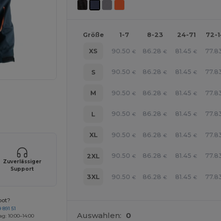
Größe
1-7
8-23
24-71
72-
90.50
86.28
81.45
77.8
XS
€
€
€
90.50
86.28
81.45
77.8
S
€
€
€
90.50
86.28
81.45
77.8
M
€
€
€
r Ihre Produkte an
90.50
86.28
81.45
77.8
L
€
€
€
90.50
86.28
81.45
77.8
XL
€
€
€
90.50
86.28
81.45
77.8
2XL
€
€
€
Zuverlässiger
Support
90.50
86.28
81.45
77.8
3XL
€
€
€
bot?
 891 51
Auswahlen:
0
ag: 10:00–14:00