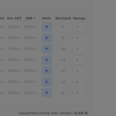
143
144-287
288 +
Mehr
Bestand
Menge
+
3
73.60
67.57
3
€
€
€
+
3
73.60
67.57
19
€
€
€
+
3
73.60
67.57
28
€
€
€
+
3
73.60
67.57
43
€
€
€
+
3
73.60
67.57
37
€
€
€
+
3
73.60
67.57
24
€
€
€
+
3
73.60
67.57
10
€
€
€
Gesamtsumme inkl. MwSt.:
0.00 €