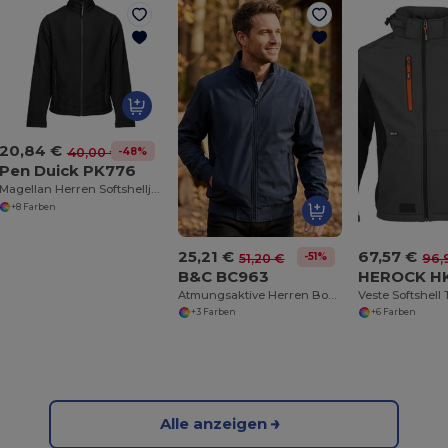
20,84 €
-48%
40,00 €
Pen Duick PK776
Magellan Herren Softshelljacke mit Fleece
+8 Farben
25,21 €
67,57 €
-51%
51,20 €
96,
B&C BC963
HEROCK H
Atmungsaktive Herren Bomberjacke mit Kapuze
Veste Softshell 
+3 Farben
+6 Farben
Alle anzeigen