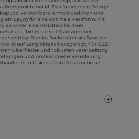
ungsaktivität von 2.000 mvp, was sie zur
 Außenbereich macht. Das funktionale Design
Kapuze, verstellbare Ärmelbündchen und
ug
am
Saum
für eine optimale Passform. Mit
, darunter eine Brusttasche, zwei
eltasche, bietet sie viel Stauraum bei
hochwertige Blanko-Jacke oder als Basis für
cke ist auf Langlebigkeit ausgelegt. Für B2B-
latten Oberfläche und robusten Verarbeitung
tellungen und professionelle Veredelung
oßhandel, erfüllt sie höchste Ansprüche an