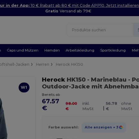
ur in der App:
10 € Rabatt ab 80 € mit Code APP10. Jetzt installieren
Gratis
Versand ab 79€
n
Caps und Mützen
Hemden
Arbeitskleidung
Sportkleidung
Meh
oftshell-Jacken
Herren
Herock HK150
Herock
HK150
- Marineblau
- P
Outdoor-Jacke mit Abnehmba
W1
Bereits ab
67.57
98.00
inkl.
56.78
ohne
€
|
€
MwSt
€
MwSt
Farbe auswahl:
Alle anzeigen
+ 3