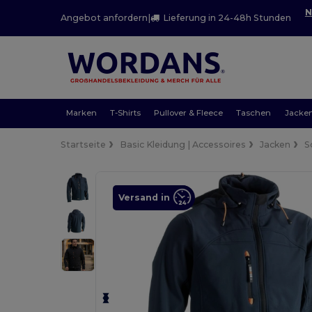
N
Angebot anfordern
|
Lieferung in 24-48h Stunden
Marken
T-Shirts
Pullover & Fleece
Taschen
Jacke
Startseite
Basic Kleidung | Accessoires
Jacken
S
Versand in