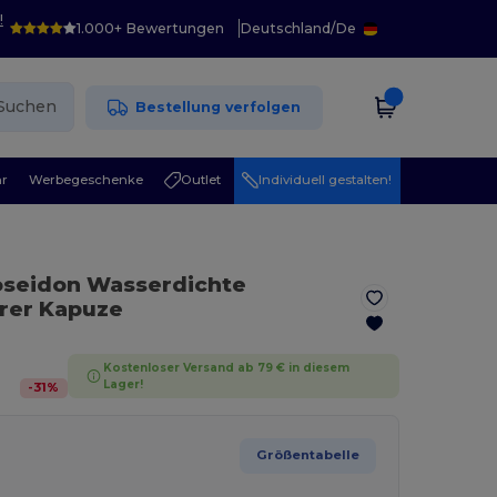
!
1.000+ Bewertungen
Deutschland
/
De
Suchen
Bestellung verfolgen
r
Werbegeschenke
Outlet
Individuell gestalten!
oseidon Wasserdichte
rer Kapuze
Kostenloser Versand ab 79 € in diesem
Lager!
-
31
%
Größentabelle