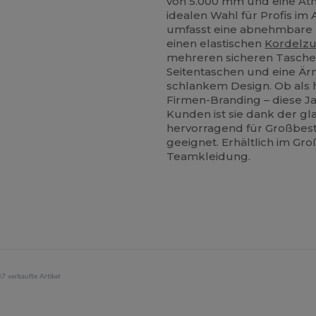
von 5.000 mm und eine Atm
idealen Wahl für Profis im
umfasst eine abnehmbare 
einen elastischen
Kordelz
mehreren sicheren Taschen
Seitentaschen und eine Ärm
schlankem Design. Ob als 
Firmen-Branding – diese Ja
Kunden ist sie dank der g
hervorragend für Großbes
geeignet. Erhältlich im Gr
Teamkleidung.
7 verkaufte Artikel