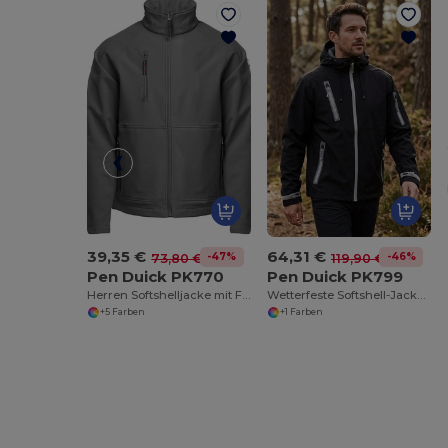
39,35 €
64,31 €
-47%
-46%
73,80 €
119,90 €
Pen Duick PK770
Pen Duick PK799
Herren Softshelljacke mit Fleece und Taschen
Wetterfeste Softshell-Jacke mit Vielseitigen Funktionen
+5 Farben
+1 Farben