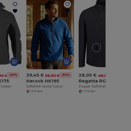
39,45 €
28,05 €
-30%
-30%
-42%
90 €
56,30 €
48,30 €
K175
Herock HK195
Regatta RGA610
Trystan
Softshell-Jacke Julius
3-Layer-Softshelljacke
+2 Farben
+3 Farben