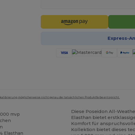
Express-A
mkalibrierung möglicherweise nicht genau der tatsächlichen Produktfarbe entspricht.
Diese Poseidon All-Weath
2.000 mvp
Elasthan bietet erstklass
dchen
Komfort für anspruchsvolle
en
Kollektion bietet dieses t
4% Elasthan