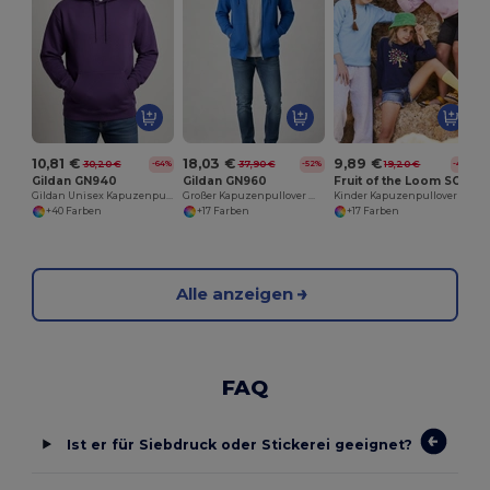
10,81 €
18,03 €
9,89 €
30,20 €
37,90 €
19,20 €
-64%
-52%
-49%
Gildan GN940
Gildan GN960
Fruit of the Loom SC371
Gildan Unisex Kapuzenpullover für Alltag
Großer Kapuzenpullover mit Reißverschluss
Kinder Kapuzenpullover aus Baumwollmischung
+40 Farben
+17 Farben
+17 Farben
Alle anzeigen
FAQ
Ist er für Siebdruck oder Stickerei geeignet?