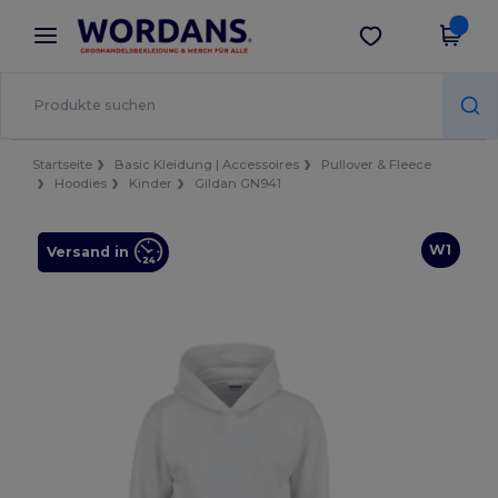
×
Wordans App
App holen
Bessere Preise in der App!
Startseite
Basic Kleidung | Accessoires
Pullover & Fleece
Hoodies
Kinder
Gildan GN941
W1
Versand in