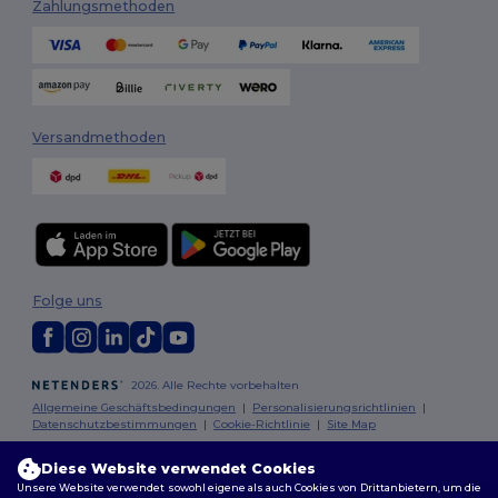
Zahlungsmethoden
Versandmethoden
Folge uns
2026. Alle Rechte vorbehalten
Allgemeine Geschäftsbedingungen
|
Personalisierungsrichtlinien
|
Datenschutzbestimmungen
|
Cookie-Richtlinie
|
Site Map
Diese Website verwendet Cookies
Berlin
|
Hamburg
|
München
|
Köln
|
Frankfurt
|
Essen
|
Dortmund
|
Unsere Website verwendet sowohl eigene als auch Cookies von Drittanbietern, um die
Stuttgart
|
Düsseldorf
|
Bremen