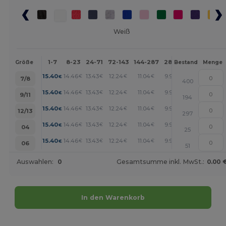
Weiß
1-7
8-23
24-71
72-143
144-287
288 +
Mehr
Größe
Bestand
Menge
+
15.40
14.46
13.43
12.24
11.04
9.92
€
€
€
€
€
€
7/8
400
+
15.40
14.46
13.43
12.24
11.04
9.92
€
€
€
€
€
€
9/11
194
+
15.40
14.46
13.43
12.24
11.04
9.92
€
€
€
€
€
€
12/13
297
+
15.40
14.46
13.43
12.24
11.04
9.92
€
€
€
€
€
€
04
25
+
15.40
14.46
13.43
12.24
11.04
9.92
€
€
€
€
€
€
06
51
Auswahlen:
0
Gesamtsumme inkl. MwSt.:
0.00 
In den Warenkorb
Jetzt konfigurieren!