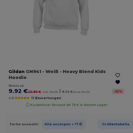
Gildan
GN941
- Weiß
- Heavy Blend Kids
Hoodie
Bereits ab
9.92 €
|
-
52
%
20.80 €
inkl. MwSt
8.34 €
ohne MwSt
4.8
11 Bewertungen
Kostenloser Versand ab 79 € in diesem Lager!
Farbe auswahl:
Alle anzeigen
+ 17
Größentabelle