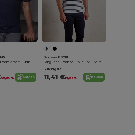
TM5
Premier PR218
zarm Arbeit T-Shirt
Long John - Männer Rollhülse T-Shirt
Günstigste:
€
11,41 €
Kaufen
Kaufen
46,80 €
19,87 €