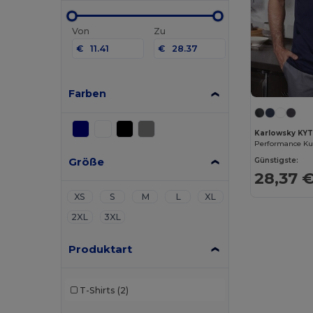
Von
Zu
€
€
Farben
Karlowsky KY
Performance Kur
Größe
Günstigste:
28,37 
XS
S
M
L
XL
2XL
3XL
Produktart
T-Shirts
(2)