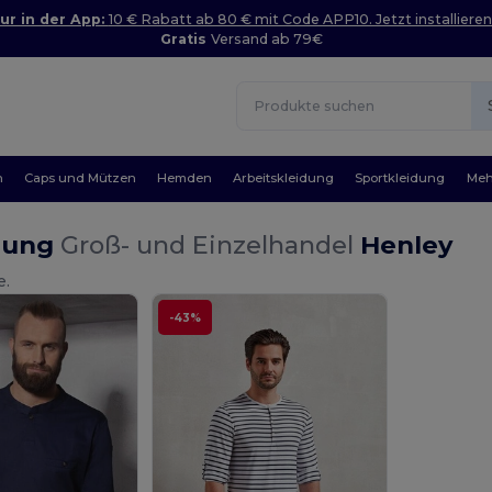
ur in der App:
10 € Rabatt ab 80 € mit Code APP10. Jetzt installieren
Gratis
Versand ab 79€
n
Caps und Mützen
Hemden
Arbeitskleidung
Sportkleidung
Meh
dung
Groß- und Einzelhandel
Henley
e.
-43%