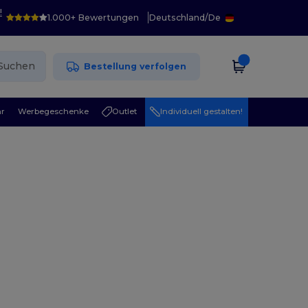
!
1.000+ Bewertungen
Deutschland
/
De
Suchen
Bestellung verfolgen
r
Werbegeschenke
Outlet
Individuell gestalten!