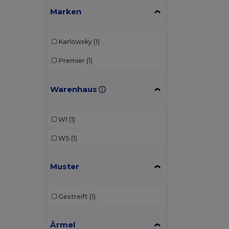
Marken
Karlowsky
(1)
Premier
(1)
Warenhaus
W1
(1)
W5
(1)
Muster
Gestreift
(1)
Ärmel