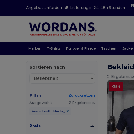
N
Angebot anfordern
|
Lieferung in 24-48h Stunden
Marken
T-Shirts
Pullover & Fleece
Taschen
Jacke
Beklei
Sortieren nach
2 Ergebniss
-39%
Filter
« Zurücksetzen
Ausgewählt
2 Ergebnisse.
Ausschnitt : Henley
Preis