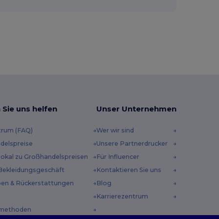
 Sie uns helfen
Unser Unternehmen
trum (FAQ)
Wer wir sind
delspreise
Unsere Partnerdrucker
 lokal zu Großhandelspreisen
Für Influencer
Bekleidungsgeschäft
Kontaktieren Sie uns
en & Rückerstattungen
Blog
Karrierezentrum
methoden