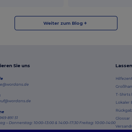
Weiter zum Blog
ieren Sie uns
Lassen
de
Hilfezen
e@wordans.de
Großhan
T-Shirts
s
auf@wordans.de
Lokaler 
Rückgab
ne
969 891 51
Glossar
g – Donnerstag: 10:00–13:00 & 14:00–17:30 Freitag: 10:00–14:00
Versand