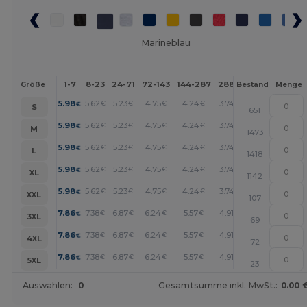
Marineblau
1-7
8-23
24-71
72-143
144-287
288 +
Mehr
Größe
Bestand
Menge
+
5.98
5.62
5.23
4.75
4.24
3.74
€
€
€
€
€
€
S
651
+
5.98
5.62
5.23
4.75
4.24
3.74
€
€
€
€
€
€
M
1473
+
5.98
5.62
5.23
4.75
4.24
3.74
€
€
€
€
€
€
L
1418
+
5.98
5.62
5.23
4.75
4.24
3.74
€
€
€
€
€
€
XL
1142
+
5.98
5.62
5.23
4.75
4.24
3.74
€
€
€
€
€
€
XXL
107
+
7.86
7.38
6.87
6.24
5.57
4.91
€
€
€
€
€
€
3XL
69
+
7.86
7.38
6.87
6.24
5.57
4.91
€
€
€
€
€
€
4XL
72
+
7.86
7.38
6.87
6.24
5.57
4.91
€
€
€
€
€
€
5XL
23
Auswahlen:
0
Gesamtsumme inkl. MwSt.:
0.00 