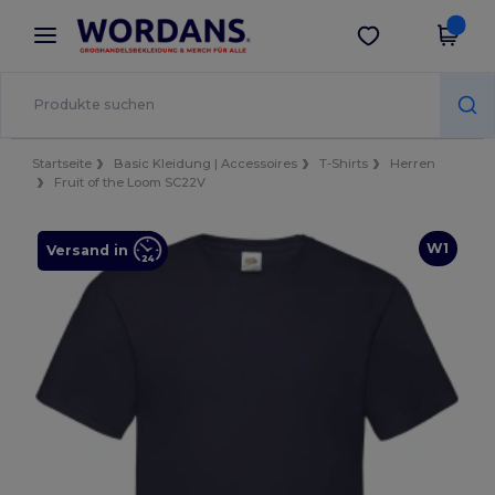
×
Wordans App
App holen
Bessere Preise in der App!
Startseite
Basic Kleidung | Accessoires
T-Shirts
Herren
Fruit of the Loom SC22V
W1
Versand in