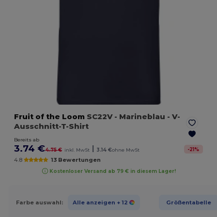
Fruit of the Loom
SC22V
- Marineblau
- V-
Ausschnitt-T-Shirt
Bereits ab
3.74 €
|
-
21
%
4.75 €
inkl. MwSt
3.14 €
ohne MwSt
4.8
13 Bewertungen
Kostenloser Versand ab 79 € in diesem Lager!
Farbe auswahl:
Alle anzeigen
+ 12
Größentabelle