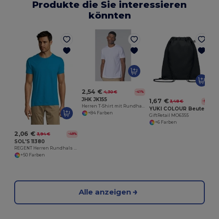
Produkte die Sie interessieren
könnten
G
2,54 €
4,30 €
-41%
JHK JK155
1,67 €
3,48 €
-52%
Herren T-Shirt mit Rundhalsausschnitt 155
YUKI COLOUR Beutel Organic Cotton
+84 Farben
GiftRetail MO6355
+6 Farben
2,06 €
3,94 €
-48%
SOL'S 11380
REGENT Herren Rundhals T Shirt
+50 Farben
Alle anzeigen