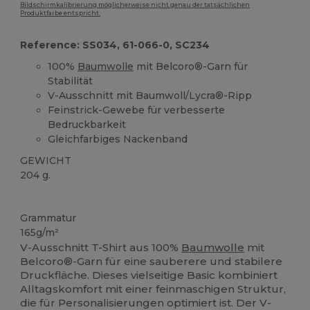
Bildschirmkalibrierung möglicherweise nicht genau der tatsächlichen
Produktfarbe entspricht.
Reference: SS034, 61-066-0, SC234
100%
Baumwolle
mit Belcoro®-Garn für
Stabilität
V-Ausschnitt mit Baumwoll/Lycra®-Ripp
Feinstrick-Gewebe für verbesserte
Bedruckbarkeit
Gleichfarbiges Nackenband
GEWICHT
204 g.
Anpassbar
Hoher Bestand
Grammatur
165g/m²
V-Ausschnitt T-Shirt aus 100%
Baumwolle
mit
Belcoro®-Garn für eine sauberere und stabilere
Druckfläche. Dieses vielseitige Basic kombiniert
Alltagskomfort mit einer feinmaschigen Struktur,
die für Personalisierungen optimiert ist. Der V-