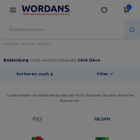
×
Wordans App
App holen
Bessere Preise in der App!
Startseite
Marken
Côté Déco
Bekleidung
Groß- und Einzelhandel
Côté Déco
Sortieren nach
Filter
✓
Leider haben wir diese Marke derzeit nicht. Schauen Sie sich ähnliche
Marken an.