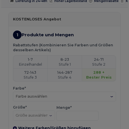
🚚
🚀
🤑
📄
Lieferung in 24–48h
Hoher Lagerbestand
Mengenrabatte
K
KOSTENLOSES Angebot
1
Produkte und Mengen
Rabattstufen (Kombinieren Sie Farben und Größen
desselben Artikels)
1-7
8-23
24-71
Einzelhandel
Stufe 1
Stufe 2
72-143
144-287
288 +
Stufe 3
Stufe 4
Bester Preis
Farbe*
Farbe auswählen
Größe*
Menge*
Weitere Farben/Größen hinzufügen