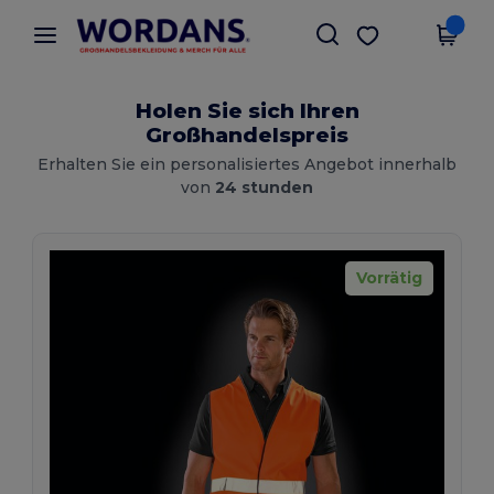
×
Wordans App
App holen
Bessere Preise in der App!
Holen Sie sich Ihren
Großhandelspreis
Erhalten Sie ein personalisiertes Angebot innerhalb
von
24 stunden
Vorrätig