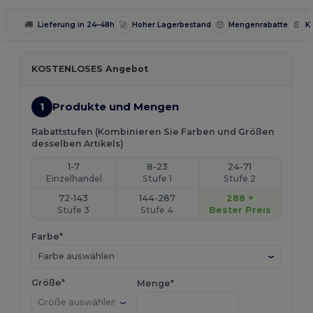
🚚
🚀
🤑
📄
Lieferung in 24–48h
Hoher Lagerbestand
Mengenrabatte
K
KOSTENLOSES Angebot
1
Produkte und Mengen
Rabattstufen (Kombinieren Sie Farben und Größen
desselben Artikels)
1-7
8-23
24-71
Einzelhandel
Stufe 1
Stufe 2
72-143
144-287
288 +
Stufe 3
Stufe 4
Bester Preis
Farbe*
Farbe auswählen
Größe*
Menge*