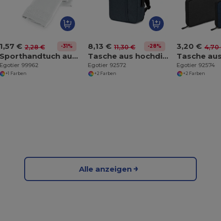
1,57 €
8,13 €
3,20 €
-31%
-28%
2,28 €
11,30 €
4,70
Sporthandtuch aus Baumwolle (380 g/m²)
Tasche aus hochdichtem, recyceltem 300D-Polyester für Laptop 15'6"
Egotier 99962
Egotier 92572
Egotier 92574
+1 Farben
+2 Farben
+2 Farben
Alle anzeigen