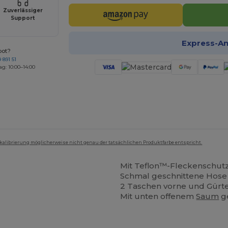
Zuverlässiger
Support
Express-A
bot?
 891 51
ag: 10:00–14:00
mkalibrierung möglicherweise nicht genau der tatsächlichen Produktfarbe entspricht.
Mit Teflon™-Fleckenschutz
Schmal geschnittene Hose
2 Taschen vorne und Gürte
Mit unten offenem
Saum
ge