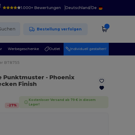
!
1.000+ Bewertungen
Deutschland
/
De
Suchen
Bestellung verfolgen
r
Werbegeschenke
Outlet
Individuell gestalten!
er BT8755
le Punktmuster
- Phoenix
ecken Finish
Kostenloser Versand ab 79 € in diesem
Lager!
-
27
%