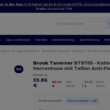
ur in der App:
10 € Rabatt ab 80 € mit Code APP10. Jetzt installieren
Gratis
Versand ab 79€
n
Caps und Mützen
Hemden
Arbeitskleidung
Sportkleidung
Meh
dung
Anzüge & Hosen
Business Casual
Unisex
Brook Tavern
Brook Taverner
BT8755
- Koh
Herrenhose mit Teflon Anti-Fl
W5
Bereits ab
59.86
82.44
inkl.
50.30
ohne
€
|
€
MwSt
€
MwSt
Farbe auswahl:
Alle anzeigen
+ 2