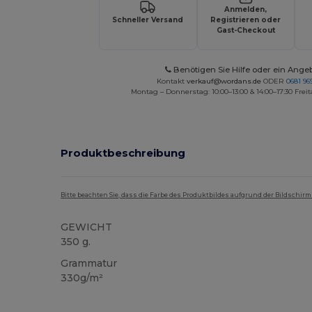
Anmelden,
Schneller Versand
Registrieren oder
Gast-Checkout
Benötigen Sie Hilfe oder ein Ange
Kontakt
verkauf@wordans.de
ODER
0681 969
Montag – Donnerstag: 10:00–13:00 & 14:00–17:30 Freit
Produktbeschreibung
Bitte beachten Sie, dass die Farbe des Produktbildes aufgrund der Bildschir
GEWICHT
350 g.
Grammatur
330g/m²