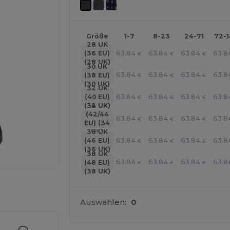
Größe
1-7
8-23
24-71
72-
28 UK
63.84
63.84
63.84
63.8
(36 EU)
€
€
€
(28 UK)
30 UK
63.84
63.84
63.84
63.8
(38 EU)
€
€
€
(30 UK)
32 UK
63.84
63.84
63.84
63.8
(40 EU)
€
€
€
(32 UK)
34 UK
(42/44
63.84
63.84
63.84
63.8
€
€
€
EU) (34
36 UK
UK)
63.84
63.84
63.84
63.8
(46 EU)
€
€
€
(36 UK)
38 UK
63.84
63.84
63.84
63.8
(48 EU)
€
€
€
(38 UK)
r Ihre Produkte an
Auswahlen:
0