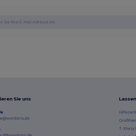
ieren Sie uns
Lassen
de
Hilfezen
e@wordans.de
Großhan
T-Shirts
s
auf@wordans.de