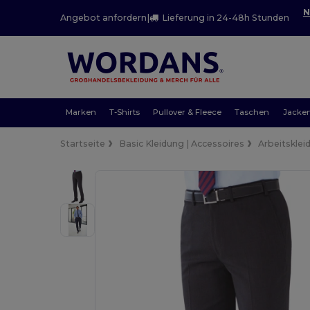
N
Angebot anfordern
|
Lieferung in 24-48h Stunden
Marken
T-Shirts
Pullover & Fleece
Taschen
Jacke
Startseite
Basic Kleidung | Accessoires
Arbeitsklei