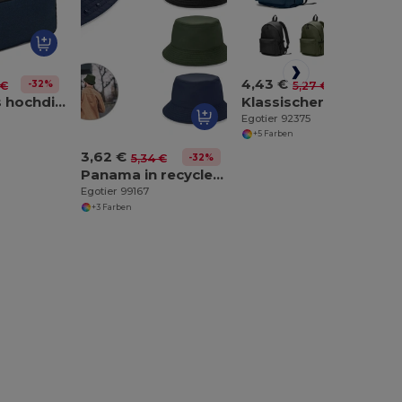
4,43 €
-32%
-16%
 €
5,27 €
Tasche aus hochdichtem, recyceltem 600D-Polyester mit geräumigem Hauptfach für die Organisation von technischem Zubehör
Klassischer Rucksack mit zeitlosem Design aus recyceltem 600D Polyester
Egotier 92375
+5 Farben
3,62 €
-32%
5,34 €
Panama in recycled polyester (100% rPET) for rainy days
Egotier 99167
+3 Farben