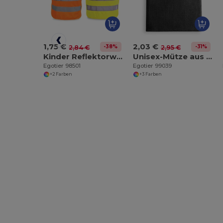
1,75 €
2,03 €
-38%
-31%
2,84 €
2,95 €
Kinder Reflektorweste aus 100% Polyester
Unisex-Mütze aus recyceltem Polyester (100% rPET)
Egotier 98501
Egotier 99039
+2 Farben
+3 Farben