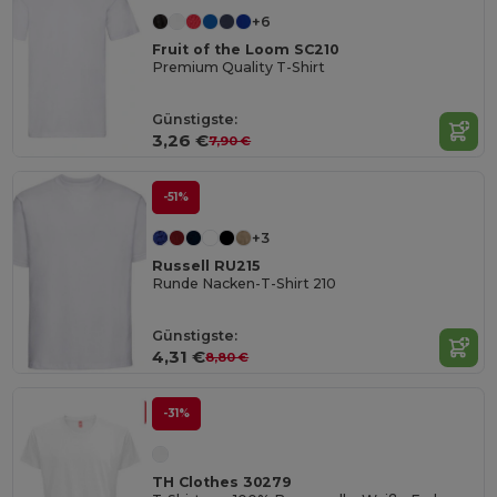
+6
Fruit of the Loom SC210
Premium Quality T-Shirt
Günstigste:
3,26 €
7,90 €
-51%
+3
Russell RU215
Runde Nacken-T-Shirt 210
Günstigste:
4,31 €
8,80 €
-31%
TH Clothes 30279