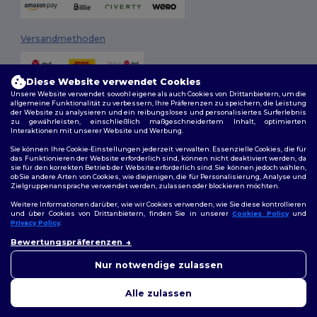
Versandmethoden
Diese Website verwendet Cookies
Unsere Website verwendet sowohl eigene als auch Cookies von Drittanbietern, um die
allgemeine Funktionalität zu verbessern, Ihre Präferenzen zu speichern, die Leistung
der Website zu analysieren und ein reibungsloses und personalisiertes Surferlebnis
zu gewährleisten, einschließlich maßgeschneidertem Inhalt, optimierten
Interaktionen mit unserer Website und Werbung.
Folge uns
Sie können Ihre Cookie-Einstellungen jederzeit verwalten. Essenzielle Cookies, die für
das Funktionieren der Website erforderlich sind, können nicht deaktiviert werden, da
sie für den korrekten Betrieb der Website erforderlich sind. Sie können jedoch wählen,
ob Sie andere Arten von Cookies, wie diejenigen, die für Personalisierung, Analyse und
Zielgruppenansprache verwendet werden, zulassen oder blockieren möchten.
2026. Alle Rechte vorbehalten
Weitere Informationen darüber, wie wir Cookies verwenden, wie Sie diese kontrollieren
Allgemeine Geschäftsbedingungen
|
Personalisierungsrichtlinien
|
und über Cookies von Drittanbietern, finden Sie in unserer
Cookies Policy
und
Datenschutzbestimmungen
|
Cookie-Richtlinie
|
Site Map
Privacy Policy
.
👋
Hallo
Bewertungspräferenzen
Wenn Sie Fragen oder
Berlin
|
Hamburg
|
München
|
Köln
|
Frankfurt
|
Essen
|
Dortmund
|
Bedenken haben, können Sie
Nur notwendige zulassen
Stuttgart
|
Düsseldorf
|
Bremen
uns jederzeit kontaktieren.
Unser Chatbot ist hier, um
Alle zulassen
Ihnen zu helfen.