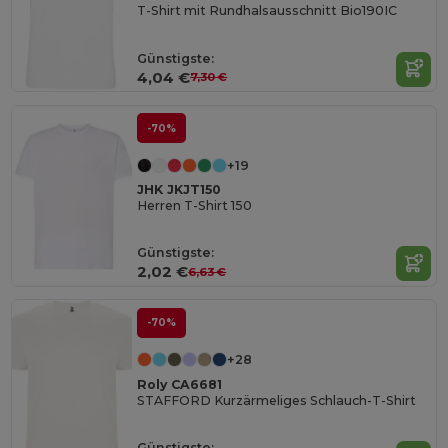
T-Shirt mit Rundhalsausschnitt Bio190IC
Günstigste:
4,04 €
7,30 €
-70%
+19
JHK JKJT150
Herren T-Shirt 150
Günstigste:
2,02 €
6,63 €
-70%
+28
Roly CA6681
STAFFORD Kurzärmeliges Schlauch-T-Shirt
Günstigste: