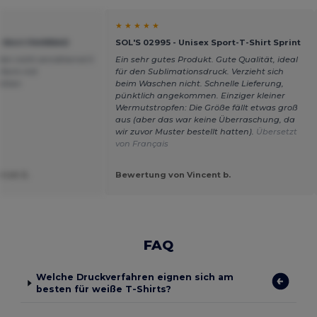
★ ★ ★ ★ ★
T-Shirt FAHRRAD
SOL'S 02995 - Unisex Sport-T-Shirt Sprint
ßen nicht annähernd S
Ein sehr gutes Produkt. Gute Qualität, ideal
sform mit
für den Sublimationsdruck. Verzieht sich
ketten
beim Waschen nicht. Schnelle Lieferung,
pünktlich angekommen. Einziger kleiner
Wermutstropfen: Die Größe fällt etwas groß
aus (aber das war keine Überraschung, da
wir zuvor Muster bestellt hatten).
Übersetzt
von Français
rich S.
Bewertung von Vincent b.
FAQ
Welche Druckverfahren eignen sich am
besten für weiße T-Shirts?