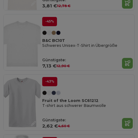
3,81 €
12,78 €
-45%
B&C BC10T
Schweres Unisex-T-Shirt in Übergröße
Günstigste:
7,13 €
12,90 €
-43%
Fruit of the Loom SC61212
T-shirt aus schwerer Baumwolle
Günstigste:
2,62 €
4,60 €