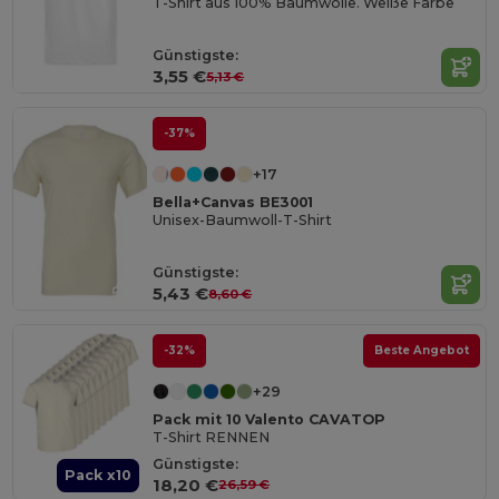
T-Shirt aus 100% Baumwolle. Weiße Farbe
Günstigste:
3,55 €
5,13 €
-37%
+17
Bella+Canvas BE3001
Unisex-Baumwoll-T-Shirt
Günstigste:
5,43 €
8,60 €
-32%
Beste Angebot
+29
Pack mit 10 Valento CAVATOP
T-Shirt RENNEN
Günstigste:
Pack x10
18,20 €
26,59 €