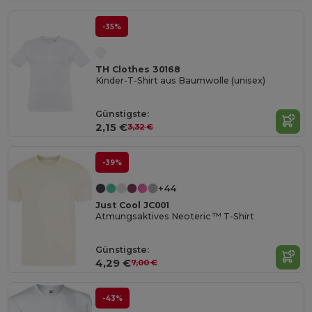
-35%
TH Clothes 30168
Kinder-T-Shirt aus Baumwolle (unisex)
Günstigste:
2,15 €
3,32 €
-39%
+44
Just Cool JC001
Atmungsaktives Neoteric ™ T-Shirt
Günstigste:
4,29 €
7,00 €
-43%