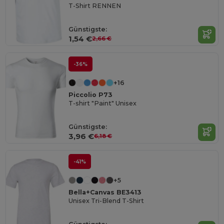
T-Shirt RENNEN
Günstigste:
1,54 €
2,66 €
-36%
+16
Piccolio P73
T-shirt "Paint" Unisex
Günstigste:
3,96 €
6,18 €
-41%
+5
Bella+Canvas BE3413
Unisex Tri-Blend T-Shirt