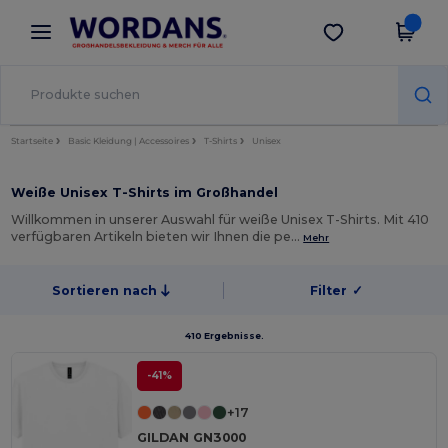
×
Wordans App
App holen
Bessere Preise in der App!
Startseite
Basic Kleidung | Accessoires
T-Shirts
Unisex
Weiße Unisex T-Shirts im Großhandel
Willkommen in unserer Auswahl für weiße Unisex T-Shirts. Mit 410
verfügbaren Artikeln bieten wir Ihnen die pe…
Mehr
Sortieren nach
Filter
✓
410 Ergebnisse.
-41%
+17
GILDAN GN3000