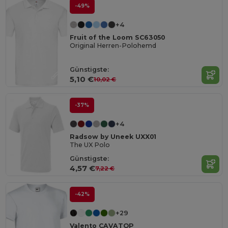
-49%
+4
Fruit of the Loom SC63050
Original Herren-Polohemd
Günstigste:
5,10 €
10,02 €
-37%
+4
Radsow by Uneek UXX01
The UX Polo
Günstigste:
4,57 €
7,22 €
-42%
+29
Valento CAVATOP