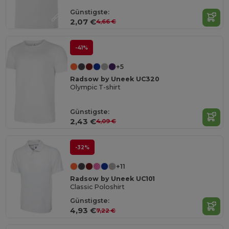
Günstigste:
2,07 €
4,66 €
-41%
+5
Radsow by Uneek UC320
Olympic T-shirt
Günstigste:
2,43 €
4,09 €
-32%
+11
Radsow by Uneek UC101
Classic Poloshirt
Günstigste:
4,93 €
7,22 €