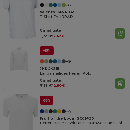
+6
Valento CAVABAS
T-Shirt FAHRRAD
Günstigste:
1,39 €
2,42 €
-45%
+9
JHK JK215
Langärmeliges Herren Polo
Günstigste:
7,11 €
12,90 €
-56%
+4
Fruit of the Loom SC61430
Herren Basic T-Shirt aus Baumwolle und Polyester