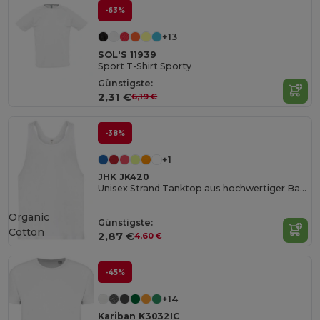
-63%
+13
SOL'S 11939
Sport T-Shirt Sporty
Günstigste:
2,31 €
6,19 €
-38%
+1
JHK JK420
Unisex Strand Tanktop aus hochwertiger Baumwolle
Organic
Günstigste:
Cotton
2,87 €
4,60 €
-45%
+14
Kariban K3032IC