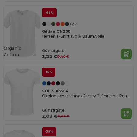
-66%
+27
Gildan GN200
Herren T-Shirt 100% Baumwolle
Organic
Günstigste:
Cotton
3,22 €
9,40 €
-16%
SOL'S 03564
Ökologisches Unisex Jersey T-Shirt mit Rundhalsausschnitt
Günstigste:
2,03 €
2,42 €
-59%