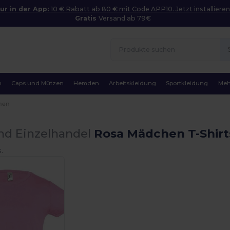
ur in der App:
10 € Rabatt ab 80 € mit Code APP10. Jetzt installieren
Gratis
Versand ab 79€
n
Caps und Mützen
Hemden
Arbeitskleidung
Sportkleidung
Meh
hen
nd Einzelhandel
Rosa Mädchen T-Shirt
.