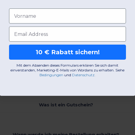
Vorname
E-Mail-Adresse
10 € Rabatt sichern!
Mit dem Absenden dieses Formulars erklären Sie sich damit
einverstanden, Marketing-E-Mails von Wordans zu erhalten. Siehe
Bedingungen
​
und
Datenschutz
.
FAQ
Was ist ein Gutschein?
Wann werde ich meine Bestellung erhalten?