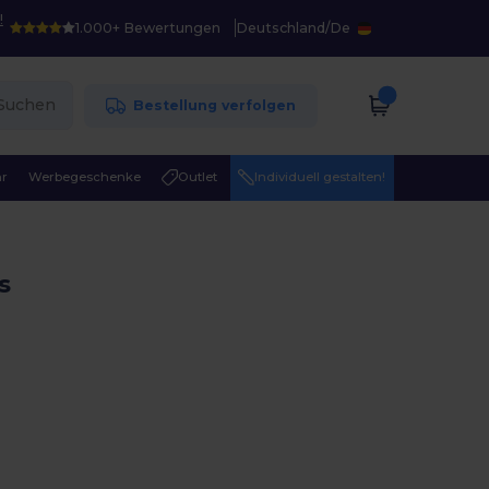
!
1.000+ Bewertungen
Deutschland
/
De
Suchen
Bestellung verfolgen
r
Werbegeschenke
Outlet
Individuell gestalten!
s