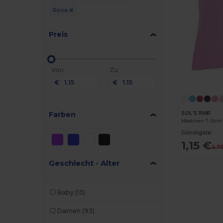
Rosa
Preis
Von
Zu
€
€
Farben
SOL'S 11981
Mädchen T-Shirt
Günstigste:
1,15 €
2,7
Geschlecht - Alter
Baby
(13)
Damen
(93)