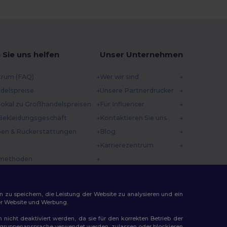
 Sie uns helfen
Unser Unternehmen
trum (FAQ)
Wer wir sind
delspreise
Unsere Partnerdrucker
 lokal zu Großhandelspreisen
Für Influencer
Bekleidungsgeschäft
Kontaktieren Sie uns
en & Rückerstattungen
Blog
Karrierezentrum
methoden
incodes
n zu speichern, die Leistung der Website zu analysieren und ein
rer Website und Werbung.
n nicht deaktiviert werden, da sie für den korrekten Betrieb der
Zielgruppenansprache verwendet werden, zulassen oder blockieren