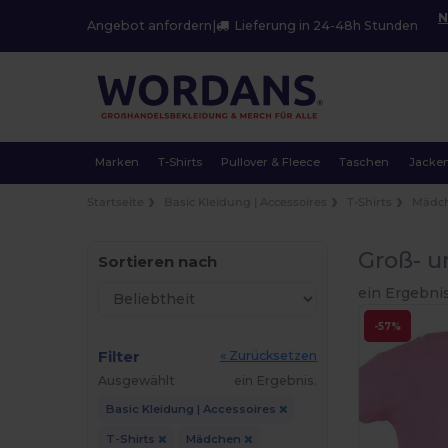
N
Angebot anfordern
|
Lieferung in 24-48h Stunden
Marken
T-Shirts
Pullover & Fleece
Taschen
Jacke
Startseite
Basic Kleidung | Accessoires
T-Shirts
Mädc
Groß- u
Sortieren nach
ein Ergebnis
-57%
Filter
« Zurücksetzen
Ausgewählt
ein Ergebnis.
Basic Kleidung | Accessoires
T-Shirts
Mädchen