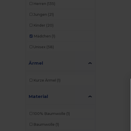
Herren
(135)
Jungen
(21)
Kinder
(20)
Mädchen
(1)
Unisex
(58)
Ärmel
Kurze Ärmel
(1)
Material
100% Baumwolle
(1)
Baumwolle
(1)