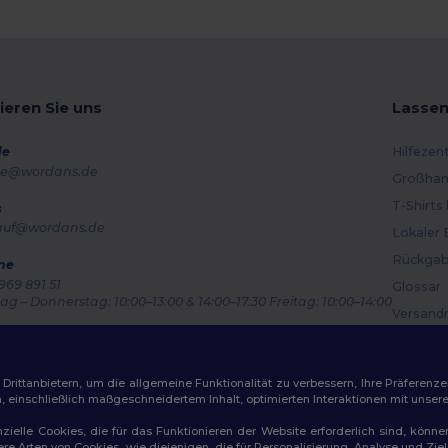
ieren Sie uns
Lassen
de
Hilfezen
e@wordans.de
Großhan
T-Shirts
s
auf@wordans.de
Lokaler 
Rückgab
ne
969 891 51
Glossar
g – Donnerstag: 10:00–13:00 & 14:00–17:30 Freitag: 10:00–14:00
Versand
ragsverfolgung
Gutsche
ittanbietern, um die allgemeine Funktionalität zu verbessern, Ihre Präferenze
n, einschließlich maßgeschneidertem Inhalt, optimierten Interaktionen mit unse
zielle Cookies, die für das Funktionieren der Website erforderlich sind, könne
dere Arten von Cookies, wie diejenigen, die für Personalisierung, Analyse und 