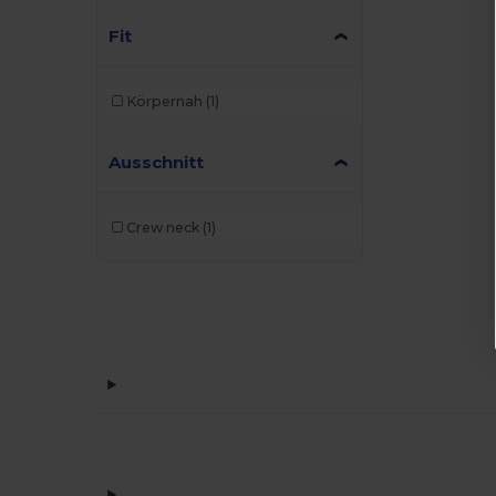
Fit
Körpernah
(1)
Ausschnitt
Crew neck
(1)