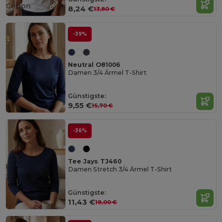
Cotton
8,24 €
13,80 €
-39%
Neutral O81006
Damen 3/4 Ärmel T-Shirt
Günstigste:
9,55 €
15,70 €
-36%
Tee Jays TJ460
Damen Stretch 3/4 Ärmel T-Shirt
Günstigste:
11,43 €
18,00 €