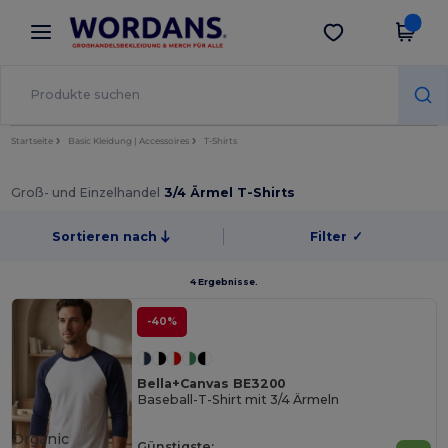
×
Wordans App
App holen
Bessere Preise in der App!
Startseite
Basic Kleidung | Accessoires
T-Shirts
Groß- und Einzelhandel
3/4 Ärmel T-Shirts
Sortieren nach
Filter
✓
4 Ergebnisse.
-40%
Bella+Canvas BE3200
Baseball-T-Shirt mit 3/4 Ärmeln
Organic
Günstigste: