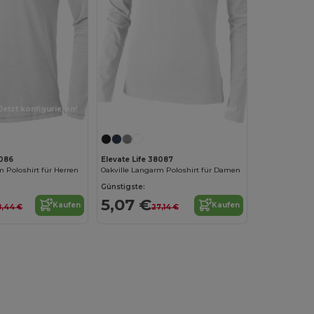
Jetzt konfigurieren!
Jetzt konfigurieren!
8086
Elevate Life 38087
m Poloshirt für Herren
Oakville Langarm Poloshirt für Damen
Günstigste:
5,07 €
Kaufen
Kaufen
8,44 €
27,14 €