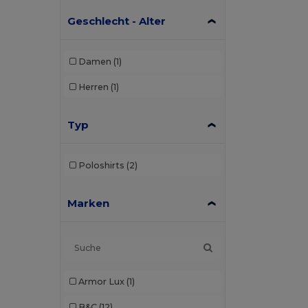
Geschlecht - Alter
Damen
(1)
Herren
(1)
Typ
Poloshirts
(2)
Marken
Armor Lux
(1)
B&C
(12)