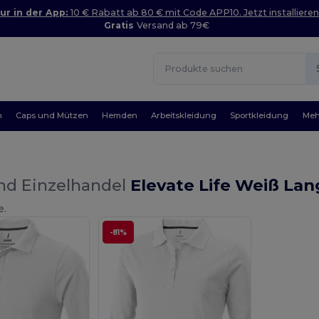
ur in der App:
10 € Rabatt ab 80 € mit Code APP10. Jetzt installieren
Gratis
Versand ab 79€
n
Caps und Mützen
Hemden
Arbeitskleidung
Sportkleidung
Meh
nd Einzelhandel
Elevate Life Weiß Lan
e.
-81%