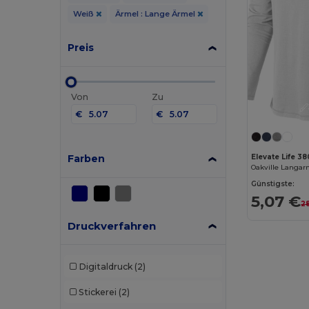
Weiß
Ärmel : Lange Ärmel
Preis
Von
Zu
€
€
Farben
Elevate Life 3
Oakville Langar
Günstigste:
5,07 €
2
Druckverfahren
Digitaldruck
(2)
Stickerei
(2)