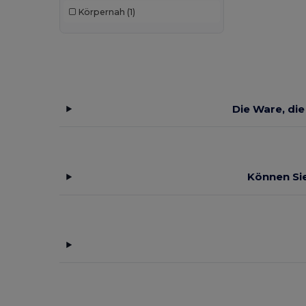
Körpernah
(1)
Just T's
(1)
Kariban
(18)
Kariban Premium
(4)
Larkwood
(2)
Die Ware, die
Malfini
(10)
Malfini Premium
(2)
Mantis
(3)
Können Sie
Neutral
(4)
Pen Duick
(2)
Piccolio
(1)
Premier
(2)
Proact
(2)