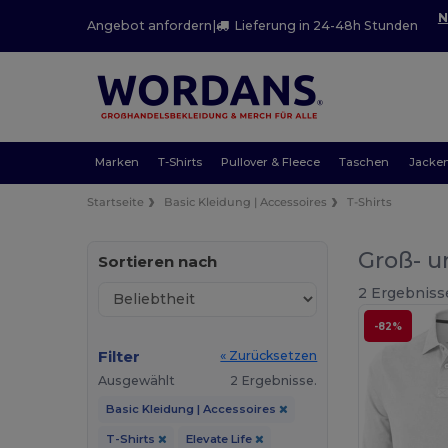
N
Angebot anfordern
|
Lieferung in 24-48h Stunden
Marken
T-Shirts
Pullover & Fleece
Taschen
Jacke
Startseite
Basic Kleidung | Accessoires
T-Shirts
Groß- u
Sortieren nach
2 Ergebniss
-82%
Filter
« Zurücksetzen
Ausgewählt
2 Ergebnisse.
Basic Kleidung | Accessoires
T-Shirts
Elevate Life