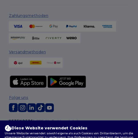
Zahlungsmethoden
Versandmethoden
Folge uns
2026. Alle Rechte vorbehalten
Allgemeine Geschäftsbedingungen
|
Personalisierungsrichtlinien
|
Diese Website verwendet Cookies
Datenschutzbestimmungen
|
Cookie-Richtlinie
|
Site Map
Unsere Website verwendet sowohl eigene als auch Cookies von Drittanbietern, um die
allgemeine Funktionalität zu verbessern, Ihre Präferenzen zu speichern, die Leistung