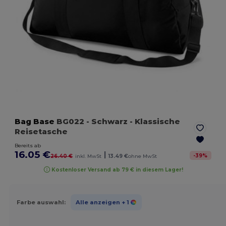
Bag Base
BG022
- Schwarz
- Klassische
Reisetasche
Bereits ab
16.05 €
|
-
39
%
26.40 €
inkl. MwSt
13.49 €
ohne MwSt
Kostenloser Versand ab 79 € in diesem Lager!
Farbe auswahl:
Alle anzeigen
+ 1