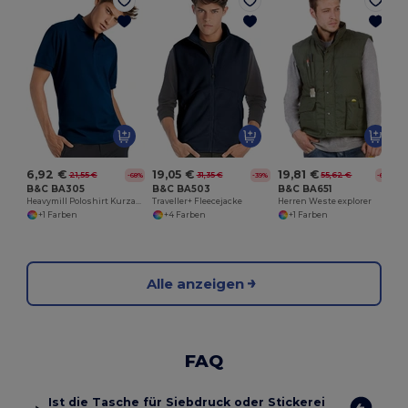
K
6,92 €
19,05 €
19,81 €
21,55 €
31,35 €
55,62 €
-68%
-39%
-64%
B&C BA305
B&C BA503
B&C BA651
Heavymill Poloshirt Kurzarm
Traveller+ Fleecejacke
Herren Weste explorer
+1 Farben
+4 Farben
+1 Farben
Alle anzeigen
FAQ
Ist die Tasche für Siebdruck oder Stickerei