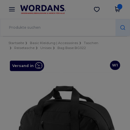
×
Wordans App
App holen
Bessere Preise in der App!
Startseite
Basic Kleidung | Accessoires
Taschen
Reisetasche
Unisex
Bag Base BG022
W1
Versand in