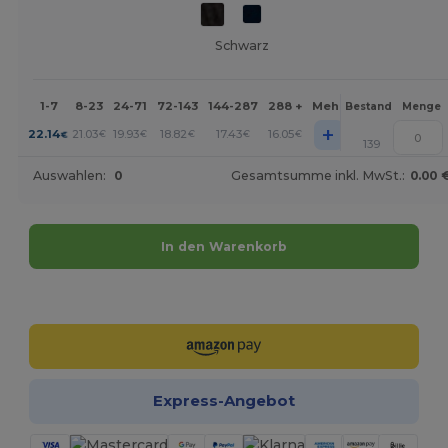
Schwarz
1-7
8-23
24-71
72-143
144-287
288 +
Mehr
Bestand
Menge
+
22.14
21.03
19.93
18.82
17.43
16.05
€
€
€
€
€
€
139
Auswahlen:
0
Gesamtsumme inkl. MwSt.:
0.00 
In den Warenkorb
Jetzt konfigurieren!
Express-Angebot