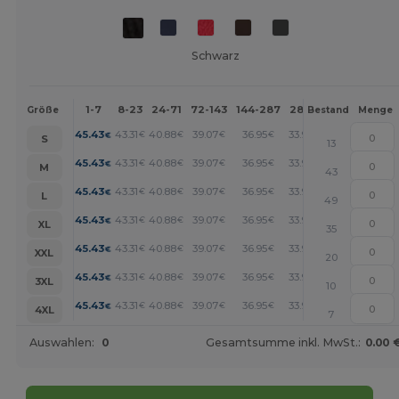
Schwarz
1-7
8-23
24-71
72-143
144-287
288 +
Mehr
Größe
Bestand
Menge
+
45.43
43.31
40.88
39.07
36.95
33.92
€
€
€
€
€
€
S
13
+
45.43
43.31
40.88
39.07
36.95
33.92
€
€
€
€
€
€
M
43
+
45.43
43.31
40.88
39.07
36.95
33.92
€
€
€
€
€
€
L
49
+
45.43
43.31
40.88
39.07
36.95
33.92
€
€
€
€
€
€
XL
35
+
45.43
43.31
40.88
39.07
36.95
33.92
€
€
€
€
€
€
XXL
20
+
45.43
43.31
40.88
39.07
36.95
33.92
€
€
€
€
€
€
3XL
10
+
45.43
43.31
40.88
39.07
36.95
33.92
€
€
€
€
€
€
4XL
7
Auswahlen:
0
Gesamtsumme inkl. MwSt.:
0.00 