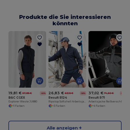
Produkte die Sie interessieren
könnten
19,81 €
26,83 €
37,02 €
57,85 €
63,15 €
74,60 €
-66%
-58%
-50%
B&C CGEX
Result R124
Result R71
Explorer Weste JU880
Ripstop Softshell Arbeitsjacke
Arbeitsjacke Reißverschluss
+1 Farben
+3 Farben
+4 Farben
Alle anzeigen