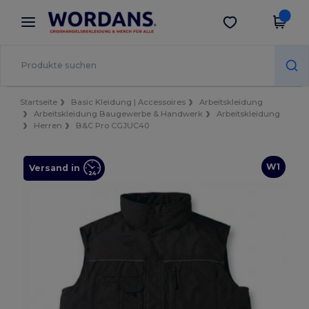
×
Wordans App
App holen
Bessere Preise in der App!
Startseite
Basic Kleidung | Accessoires
Arbeitskleidung
Arbeitskleidung Baugewerbe & Handwerk
Arbeitskleidung
Herren
B&C Pro CGJUC40
W1
Versand in