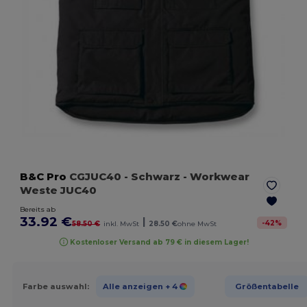
B&C Pro
CGJUC40
- Schwarz
- Workwear
Weste JUC40
Bereits ab
33.92 €
|
-
42
%
58.50 €
inkl. MwSt
28.50 €
ohne MwSt
Kostenloser Versand ab 79 € in diesem Lager!
Farbe auswahl:
Alle anzeigen
+ 4
Größentabelle