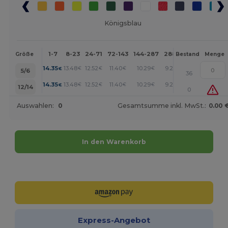
Königsblau
1-7
8-23
24-71
72-143
144-287
288 +
Mehr
Größe
Bestand
Menge
+
14.35
13.48
12.52
11.40
10.29
9.25
€
€
€
€
€
€
5/6
36
+
14.35
13.48
12.52
11.40
10.29
9.25
€
€
€
€
€
€
12/14
0
Auswahlen:
0
Gesamtsumme inkl. MwSt.:
0.00 
In den Warenkorb
Jetzt konfigurieren!
Express-Angebot