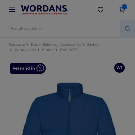
×
Wordans App
App holen
Bessere Preise in der App!
Startseite
Basic Kleidung | Accessoires
Jacken
Windjacken
Kinder
B&C BC301
W1
Versand in