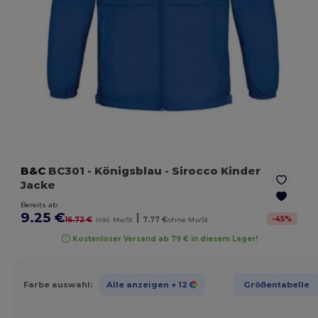
B&C
BC301
- Königsblau
- Sirocco Kinder
Jacke
Bereits ab
9.25 €
|
-
45
%
16.72 €
inkl. MwSt
7.77 €
ohne MwSt
Kostenloser Versand ab 79 € in diesem Lager!
Farbe auswahl:
Alle anzeigen
+ 12
Größentabelle