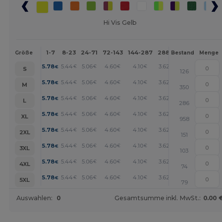
Hi Vis Gelb
1-7
8-23
24-71
72-143
144-287
288 +
Mehr
Größe
Bestand
Menge
+
5.78
5.44
5.06
4.60
4.10
3.62
€
€
€
€
€
€
S
126
+
5.78
5.44
5.06
4.60
4.10
3.62
€
€
€
€
€
€
M
350
+
5.78
5.44
5.06
4.60
4.10
3.62
€
€
€
€
€
€
L
286
+
5.78
5.44
5.06
4.60
4.10
3.62
€
€
€
€
€
€
XL
958
+
5.78
5.44
5.06
4.60
4.10
3.62
€
€
€
€
€
€
2XL
151
+
5.78
5.44
5.06
4.60
4.10
3.62
€
€
€
€
€
€
3XL
103
+
5.78
5.44
5.06
4.60
4.10
3.62
€
€
€
€
€
€
4XL
74
+
5.78
5.44
5.06
4.60
4.10
3.62
€
€
€
€
€
€
5XL
79
Auswahlen:
0
Gesamtsumme inkl. MwSt.:
0.00 