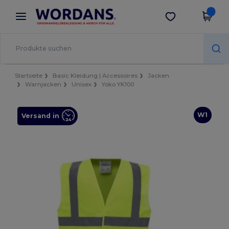
×
Wordans App
App holen
Bessere Preise in der App!
Startseite
Basic Kleidung | Accessoires
Jacken
Warnjacken
Unisex
Yoko YK100
W1
Versand in