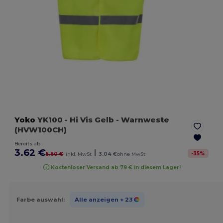
Yoko
YK100
- Hi Vis Gelb
- Warnweste
(HVW100CH)
Bereits ab
3.62 €
|
-
35
%
5.60 €
inkl. MwSt
3.04 €
ohne MwSt
Kostenloser Versand ab 79 € in diesem Lager!
Farbe auswahl:
Alle anzeigen
+ 23