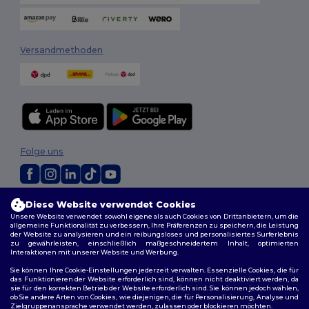
Versandmethoden
Folge uns
Diese Website verwendet Cookies
2026. Alle Rechte vorbehalten
Unsere Website verwendet sowohl eigene als auch Cookies von Drittanbietern, um die
Allgemeine Geschäftsbedingungen
|
Personalisierungsrichtlinien
|
allgemeine Funktionalität zu verbessern, Ihre Präferenzen zu speichern, die Leistung
Datenschutzbestimmungen
|
Cookie-Richtlinie
|
Site Map
der Website zu analysieren und ein reibungsloses und personalisiertes Surferlebnis
zu gewährleisten, einschließlich maßgeschneidertem Inhalt, optimierten
Interaktionen mit unserer Website und Werbung.
Berlin
|
Hamburg
|
München
|
Köln
|
Frankfurt
|
Essen
|
Dortmund
|
Sie können Ihre Cookie-Einstellungen jederzeit verwalten. Essenzielle Cookies, die für
Stuttgart
|
Düsseldorf
|
Bremen
das Funktionieren der Website erforderlich sind, können nicht deaktiviert werden, da
sie für den korrekten Betrieb der Website erforderlich sind. Sie können jedoch wählen,
ob Sie andere Arten von Cookies, wie diejenigen, die für Personalisierung, Analyse und
Zielgruppenansprache verwendet werden, zulassen oder blockieren möchten.