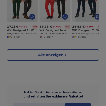
27,21 €
36,23 €
28,82 €
46,46 €
64,00 €
49,20 €
-41%
-43%
-41%
WK. Designed To Work WK610
WK. Designed To Work WK410
WK. Designed To Work WK905
Bodywärmer aus Fleece mit Sherpa-Innenseite, Unisex
Unisex Umweltfreundliche Zwei-Ton Fleece Kapuzenjacke
Unisex Fleecejacke aus recyceltem Polyester mit Reißverschluss
+3 Farben
+2 Farben
+4 Farben
Alle anzeigen
Melden Sie sich für unseren Newsletter an
und erhalten Sie exklusive Rabatte!