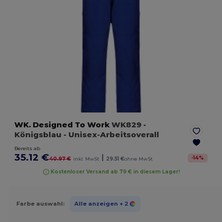
WK. Designed To Work
WK829
-
Königsblau
- Unisex-Arbeitsoverall
Bereits ab
35.12 €
|
-
14
%
40.97 €
inkl. MwSt
29.51 €
ohne MwSt
Kostenloser Versand ab 79 € in diesem Lager!
Farbe auswahl:
Alle anzeigen
+ 2