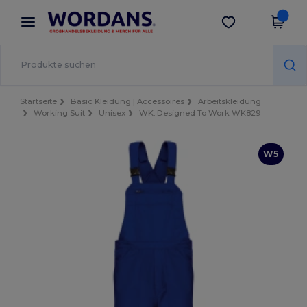
×
Wordans App
App holen
Bessere Preise in der App!
Startseite
Basic Kleidung | Accessoires
Arbeitskleidung
Working Suit
Unisex
WK. Designed To Work WK829
W5