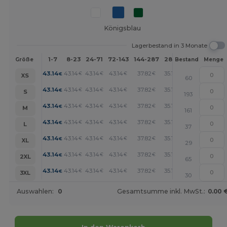
Königsblau
Lagerbestand in 3 Monate
1-7
8-23
24-71
72-143
144-287
288 +
Mehr
Größe
Bestand
Menge
+
43.14
43.14
43.14
43.14
37.82
35.12
€
€
€
€
€
€
XS
60
+
43.14
43.14
43.14
43.14
37.82
35.12
€
€
€
€
€
€
S
193
+
43.14
43.14
43.14
43.14
37.82
35.12
€
€
€
€
€
€
M
161
+
43.14
43.14
43.14
43.14
37.82
35.12
€
€
€
€
€
€
L
37
+
43.14
43.14
43.14
43.14
37.82
35.12
€
€
€
€
€
€
XL
29
+
43.14
43.14
43.14
43.14
37.82
35.12
€
€
€
€
€
€
2XL
65
+
43.14
43.14
43.14
43.14
37.82
35.12
€
€
€
€
€
€
3XL
30
Auswahlen:
0
Gesamtsumme inkl. MwSt.:
0.00 