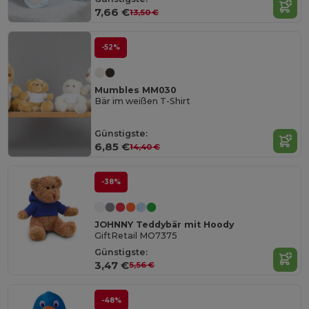
7,66 €
13,50 €
-52%
Mumbles MM030
Bär im weißen T-Shirt
Günstigste:
6,85 €
14,40 €
-38%
JOHNNY Teddybär mit Hoody
GiftRetail MO7375
Günstigste:
3,47 €
5,56 €
-48%