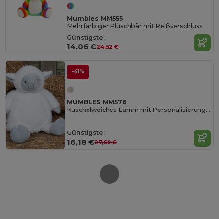
Mumbles MM555
Mehrfarbiger Plüschbär mit Reißverschluss
Günstigste:
14,06 €
24,52 €
-41%
MUMBLES MM576
Kuschelweiches Lamm mit Personalisierungsoption
Günstigste:
16,18 €
27,60 €