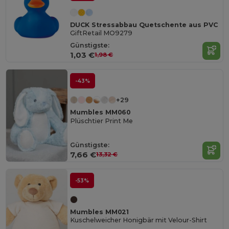
DUCK Stressabbau Quetschente aus PVC
GiftRetail MO9279
Günstigste:
1,03 €
1,98 €
-43%
+29
Mumbles MM060
Plüschtier Print Me
Günstigste:
7,66 €
13,32 €
-53%
Mumbles MM021
Kuschelweicher Honigbär mit Velour-Shirt