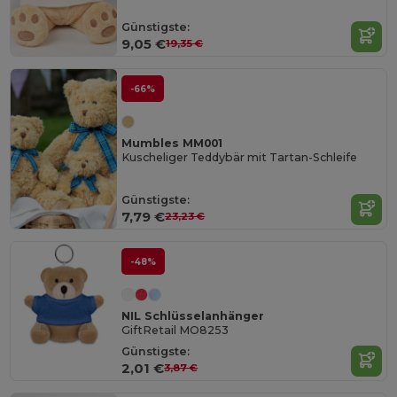
Günstigste:
9,05 €
19,35 €
-66%
Mumbles MM001
Kuscheliger Teddybär mit Tartan-Schleife
Günstigste:
7,79 €
23,23 €
-48%
NIL Schlüsselanhänger
GiftRetail MO8253
Günstigste:
2,01 €
3,87 €