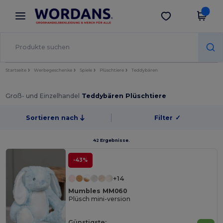
×
Wordans App
App holen
Bessere Preise in der App!
Startseite
Werbegeschenke
Spiele
Plüschtiere
Teddybären
Groß- und Einzelhandel
Teddybären Plüschtiere
Sortieren nach
Filter
✓
42 Ergebnisse.
-43%
+14
Mumbles MM060
Plüsch mini-version
Günstigste: