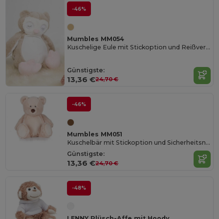
-46%
Mumbles MM054
Kuschelige Eule mit Stickoption und Reißverschluss
Günstigste:
13,36 €
24,70 €
-46%
Mumbles MM051
Kuschelbär mit Stickoption und Sicherheitsnorm
Günstigste:
13,36 €
24,70 €
-48%
LENNY Plüsch-Affe mit Hoody