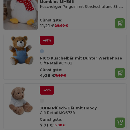
Mumbles MM566
Kuscheliger Pinguin mit Strickschal und Stickfläche
Günstigste:
11,21 €
28,90 €
-48%
NICO Kuschelbär mit Bunter Werbehose
GiftRetail KC7102
Günstigste:
4,08 €
7,87 €
-49%
JOHN Plüsch-Bär mit Hoody
GiftRetail MO6738
Günstigste:
7,71 €
15,00 €