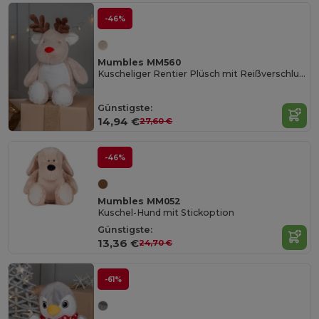
-46%
Mumbles MM560
Kuscheliger Rentier Plüsch mit Reißverschluss
Günstigste:
14,94 €
27,60 €
-46%
Mumbles MM052
Kuschel-Hund mit Stickoption
Günstigste:
13,36 €
24,70 €
-61%