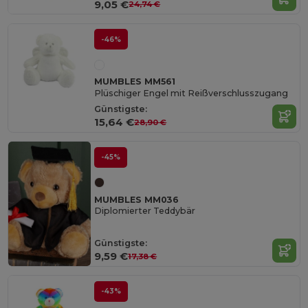
9,05 €
24,74 €
-46%
MUMBLES MM561
Plüschiger Engel mit Reißverschlusszugang
Günstigste:
15,64 €
28,90 €
-45%
MUMBLES MM036
Diplomierter Teddybär
Günstigste:
9,59 €
17,38 €
-43%