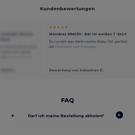
Kundenbewertungen
★ ★ ★ ★ ★
cheliger Rentier
Mumbles MM030 - Bär im weißen T-Shirt
hluss
Es rundet das Weihnachts-Baby-Set perfekt
ier macht seine neue,
ab
Übersetzt von Français
lücklich.Ein gutes
ltnis
Übersetzt von
SZMAN J.
Bewertung von Sébastien D.
FAQ
Darf ich meine Bestellung abholen?