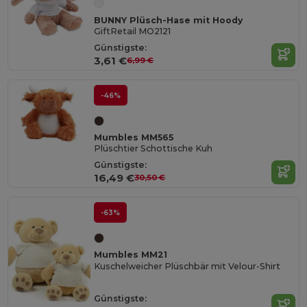
BUNNY Plüsch-Hase mit Hoody
GiftRetail MO2121
Günstigste:
3,61 €
6,99 €
-46%
Mumbles MM565
Plüschtier Schottische Kuh
Günstigste:
16,49 €
30,50 €
-63%
Mumbles MM21
Kuschelweicher Plüschbär mit Velour-Shirt
Günstigste: