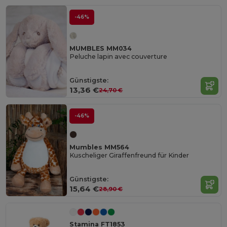
-46%
MUMBLES MM034
Peluche lapin avec couverture
Günstigste:
13,36 €
24,70 €
-46%
Mumbles MM564
Kuscheliger Giraffenfreund für Kinder
Günstigste:
15,64 €
28,90 €
Stamina FT1853