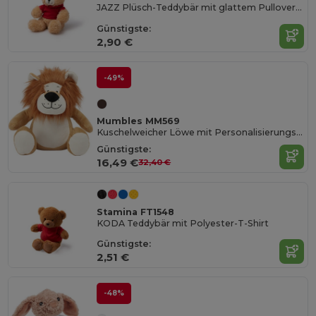
JAZZ Plüsch-Teddybär mit glattem Pullover aus weichem Polyester
Günstigste:
2,90 €
-49%
Mumbles MM569
Kuschelweicher Löwe mit Personalisierungsoption
Günstigste:
16,49 €
32,40 €
Stamina FT1548
KODA Teddybär mit Polyester-T-Shirt
Günstigste:
2,51 €
-48%