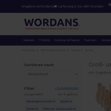
N
Angebot anfordern
|
Lieferung in 24-48h Stunden
Marken
T-Shirts
Pullover & Fleece
Taschen
Jacke
Startseite
Werbegeschenke
Spiele
Spiele
Groß- u
Sortieren nach
ein Ergebnis
Filter
« Zurücksetzen
Ausgewählt
ein Ergebnis.
Werbegeschenke
Spiele
Spiele
Material : Baumwolle