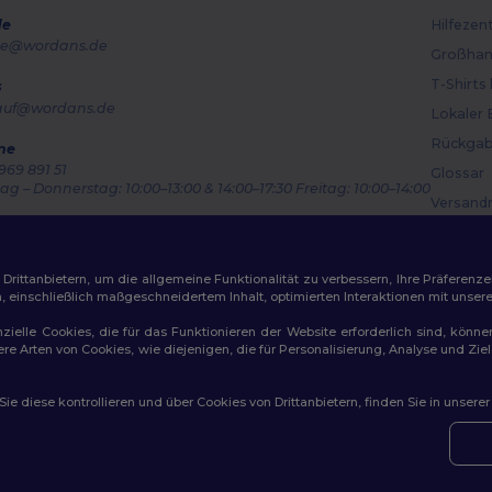
de
Hilfezen
e@wordans.de
Großhan
T-Shirts
s
auf@wordans.de
Lokaler 
Rückgab
ne
969 891 51
Glossar
g – Donnerstag: 10:00–13:00 & 14:00–17:30 Freitag: 10:00–14:00
Versand
ragsverfolgung
Gutsche
ittanbietern, um die allgemeine Funktionalität zu verbessern, Ihre Präferenze
n, einschließlich maßgeschneidertem Inhalt, optimierten Interaktionen mit unse
zielle Cookies, die für das Funktionieren der Website erforderlich sind, könne
dere Arten von Cookies, wie diejenigen, die für Personalisierung, Analyse und 
ichtlinien
|
Datenschutzbestimmungen
|
Cookie-Richtlinie
|
Site M
e diese kontrollieren und über Cookies von Drittanbietern, finden Sie in unsere
👋
Ha
Wenn 
konta
amburg
|
München
|
Köln
|
Frankfurt
|
Essen
|
Dortmund
|
Stuttgart
|
Düsseldorf