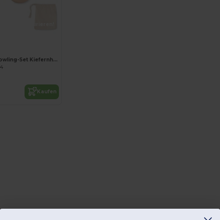
Jetzt konfigurieren!
BOLITO Mini-Bowling-Set Kiefernholz
34
Kaufen