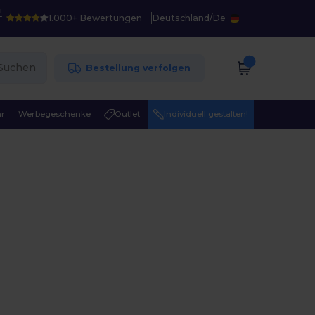
!
1.000+ Bewertungen
Deutschland
/
De
Suchen
Bestellung verfolgen
r
Werbegeschenke
Outlet
Individuell gestalten!