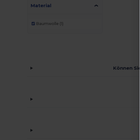
Material
Baumwolle
(1)
Können Sie