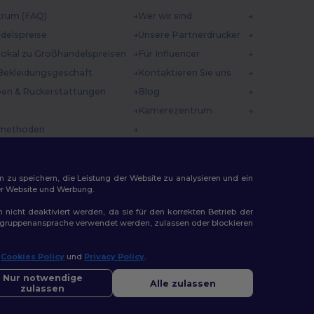
trum (FAQ)
Wer wir sind
delspreise
Unsere Partnerdrucker
 lokal zu Großhandelspreisen
Für Influencer
Bekleidungsgeschäft
Kontaktieren Sie uns
en & Rückerstattungen
Blog
Karrierezentrum
methoden
incodes
n zu speichern, die Leistung der Website zu analysieren und ein
rer Website und Werbung.
n nicht deaktiviert werden, da sie für den korrekten Betrieb der
Zielgruppenansprache verwendet werden, zulassen oder blockieren
ap
r
Cookies Policy
und
Privacy Policy
.
llo
Sie Fragen oder Bedenken haben, können Sie uns jederzeit
Nur notwendige
Alle zulassen
ktieren. Unser Chatbot ist hier, um Ihnen zu helfen.
zulassen
|
Bremen