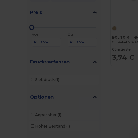
Preis
Von
Zu
€
€
GiftRetail MO24
Günstigste:
3,74 €
Druckverfahren
Siebdruck
(1)
Optionen
Anpassbar
(1)
Hoher Bestand
(1)