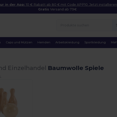
ur in der App:
10 € Rabatt ab 80 € mit Code APP10. Jetzt installieren
Gratis
Versand ab 79€
n
Caps und Mützen
Hemden
Arbeitskleidung
Sportkleidung
Meh
nd Einzelhandel
Baumwolle Spiele
.