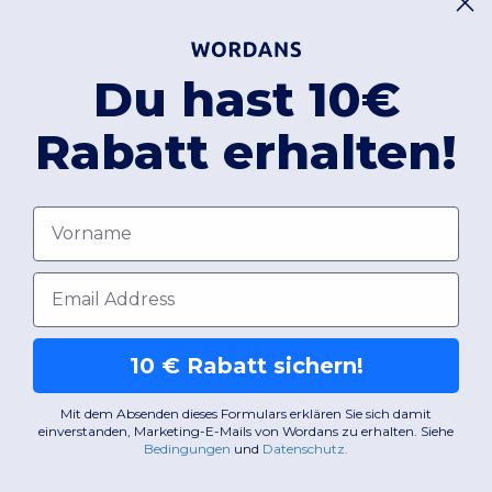
Du hast 10€
Rabatt erhalten!
FAQ
Vorname
 mir bitte einen Kostenvorschlag für bedruckte Kleide
E-Mail-Adresse
Wo ist Ihr Lager?
10 € Rabatt sichern!
Mit dem Absenden dieses Formulars erklären Sie sich damit
einverstanden, Marketing-E-Mails von Wordans zu erhalten. Siehe
Bedingungen
​
und
Datenschutz
.
Wann werde ich meine Bestellung erhalten?