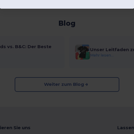
Blog
ds vs. B&C: Der Beste
Unser Leitfaden z
Mehr lesen...
Weiter zum Blog
ieren Sie uns
Lassen