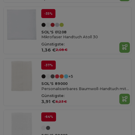
-35%
SOL'S 01208
Mikrofaser Handtuch Atoll 30
Günstigste:
1,36 €
2,08 €
-37%
+5
SOL'S 89000
Personalisierbares Baumwoll-Handtuch mit Streifen
Günstigste:
3,91 €
6,23 €
-64%