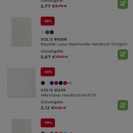
Günstigste:
5,77 €
8,78 €
-58%
SOL'S 89008
Bayside Luxus Baumwolle Handtuch 500gsm
Günstigste:
5,67 €
13,50 €
-66%
+1
SOL'S 01209
Mikrofaser Handtuch Atoll 50
Günstigste:
2,12 €
6,32 €
-38%