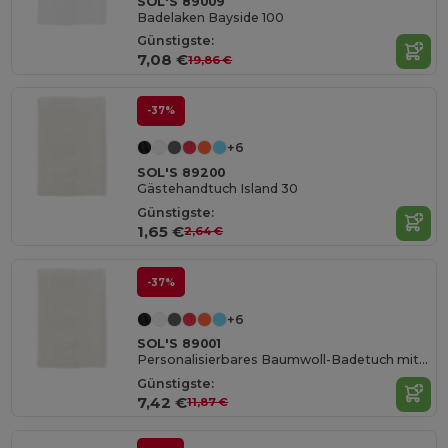
SOL'S 89009
Badelaken Bayside 100
Günstigste:
7,08 €
19,86 €
-37%
+6
SOL'S 89200
Gästehandtuch Island 30
Günstigste:
1,65 €
2,64 €
-37%
+6
SOL'S 89001
Personalisierbares Baumwoll-Badetuch mit Streifen
Günstigste:
7,42 €
11,87 €