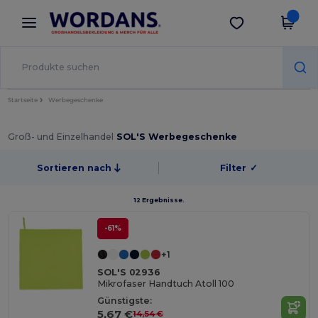
×
Wordans App
App holen
Bessere Preise in der App!
Startseite
Werbegeschenke
Groß- und Einzelhandel
SOL'S Werbegeschenke
Sortieren nach
Filter
✓
12 Ergebnisse.
-61%
+1
SOL'S 02936
Mikrofaser Handtuch Atoll 100
Günstigste:
5,67 €
14,54 €