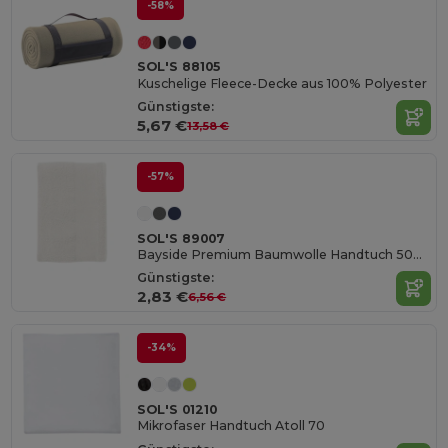
-58%
SOL'S 88105
Kuschelige Fleece-Decke aus 100% Polyester
Günstigste:
5,67 €
13,58 €
-57%
SOL'S 89007
Bayside Premium Baumwolle Handtuch 500gsm
Günstigste:
2,83 €
6,56 €
-34%
SOL'S 01210
Mikrofaser Handtuch Atoll 70