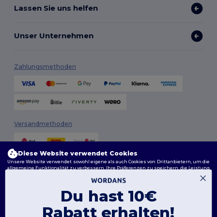
Lassen Sie uns helfen
Unser Unternehmen
Zahlungsmethoden
Versandmethoden
Diese Website verwendet Cookies
Unsere Website verwendet sowohl eigene als auch Cookies von Drittanbietern, um die
allgemeine Funktionalität zu verbessern, Ihre Präferenzen zu speichern, die Leistung
der Website zu analysieren und ein reibungsloses und personalisiertes Surferlebnis
zu gewährleisten, einschließlich maßgeschneidertem Inhalt, optimierten
Interaktionen mit unserer Website und Werbung.
Du hast 10€
Folge uns
Sie können Ihre Cookie-Einstellungen jederzeit verwalten. Essenzielle Cookies, die für
das Funktionieren der Website erforderlich sind, können nicht deaktiviert werden, da
Rabatt erhalten!
sie für den korrekten Betrieb der Website erforderlich sind. Sie können jedoch wählen,